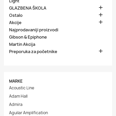
Light

GLAZBENA ŠKOLA

Ostalo

Akcije
Najprodavaniji proizvodi
Gibson & Epiphone
Martin Akcija

Preporuka za početnike
MARKE
Acoustic Line
Adam Hall
Admira
Aguilar Amplification