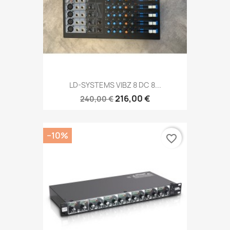
LD-SYSTEMS VIBZ 8 DC 8...
216,00 €
240,00 €
−10%
favorite_border