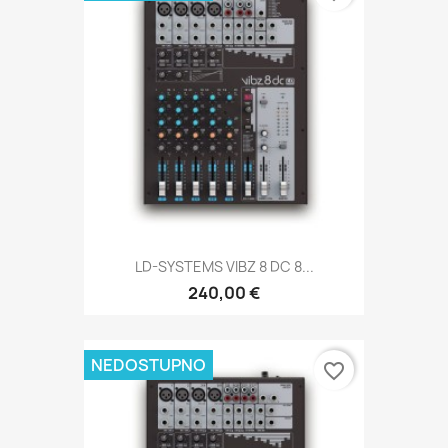
LD-SYSTEMS VIBZ 8 DC 8...
240,00 €
NEDOSTUPNO
favorite_border