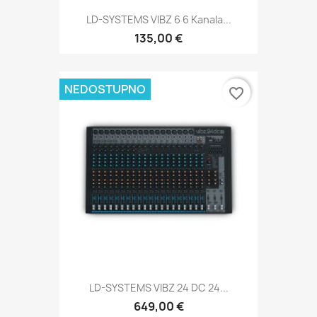
LD-SYSTEMS VIBZ 6 6 Kanala...
135,00 €
NEDOSTUPNO
favorite_border
LD-SYSTEMS VIBZ 24 DC 24...
649,00 €