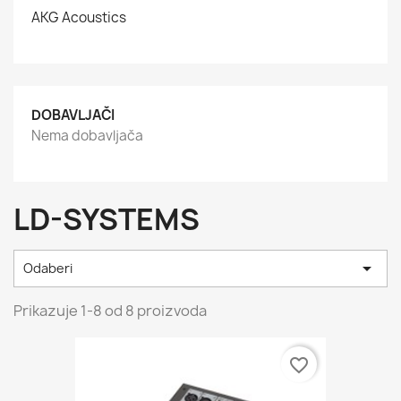
AKG Acoustics
DOBAVLJAČI
Nema dobavljača
LD-SYSTEMS

Odaberi
Prikazuje 1-8 od 8 proizvoda
favorite_border