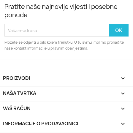
Pratite naše najnovije vijesti i posebne
ponude
Možete se odjaviti u bilo kojem trenutku. U tu svrhu, molimo pronađite
naše kontakt informacije u pravnim obavijestima.
PROIZVODI

NAŠA TVRTKA

VAŠ RAČUN

INFORMACIJE O PRODAVAONICI
keyboard_arrow_down