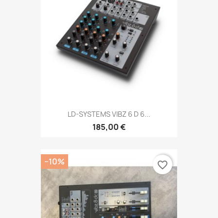
LD-SYSTEMS VIBZ 6 D 6...
185,00 €
−10%
favorite_border