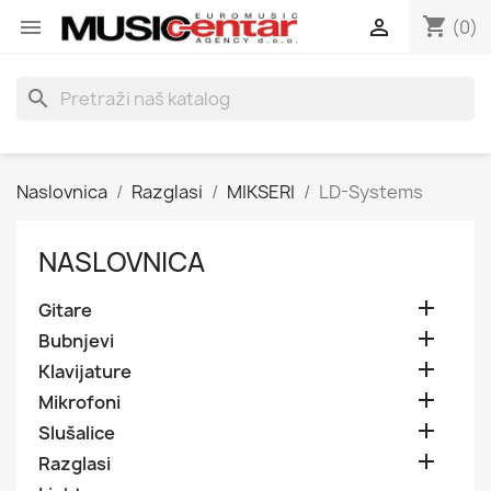
shopping_cart


(0)
search
Naslovnica
Razglasi
MIKSERI
LD-Systems
NASLOVNICA

Gitare

Bubnjevi

Klavijature

Mikrofoni

Slušalice

Razglasi