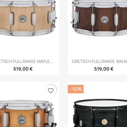
Brzi pregled
Brzi pregled


TSCH FULL RANGE MAPLE...
GRETSCH FULL RANGE WALNU
519,00 €
519,00 €
−10%
favorite_border