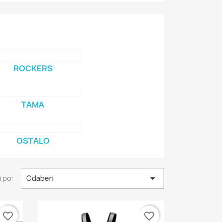
ROCKERS
TAMA
OSTALO

 po:
Odaberi
favorite_border
favorite_border