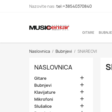
Nazovite nas:
tel:+38540370840
GITARE
BUBNJE
Naslovnica
Bubnjevi
SNAREOVI
S
NASLOVNICA

Gitare

Bubnjevi

Klavijature

Mikrofoni

Slušalice