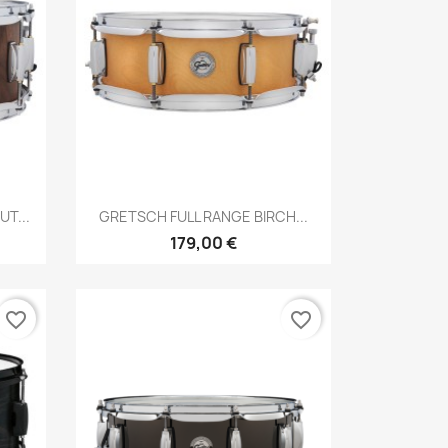
Brzi pregled

T...
GRETSCH FULL RANGE BIRCH...
179,00 €
favorite_border
favorite_border