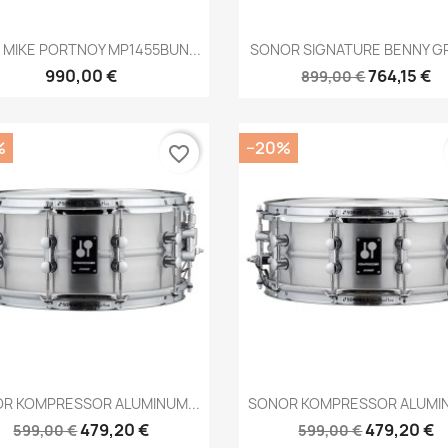
Brzi pregled
Brzi pregled


 MIKE PORTNOY MP1455BUN...
SONOR SIGNATURE BENNY GR
990,00 €
764,15 €
899,00 €
%
−20%
favorite_border
Brzi pregled
Brzi pregled


R KOMPRESSOR ALUMINUM...
SONOR KOMPRESSOR ALUMIN
479,20 €
479,20 €
599,00 €
599,00 €