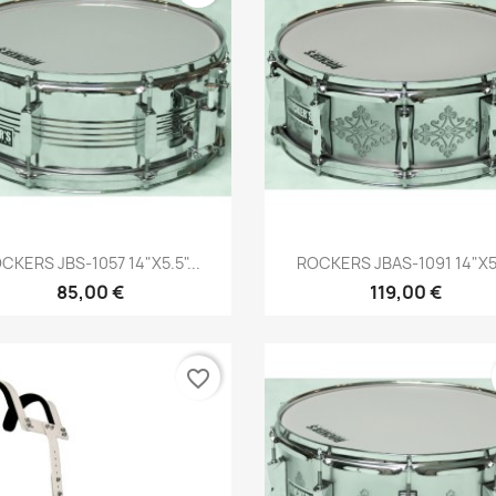
Brzi pregled
Brzi pregled


CKERS JBS-1057 14"x5.5"...
ROCKERS JBAS-1091 14"X5"
85,00 €
119,00 €
favorite_border