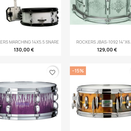
Brzi pregled
Brzi pregled


ERS MARCHING 14X5.5 SNARE
ROCKERS JBAS-1092 14"x6.5
130,00 €
129,00 €
−15%
favorite_border