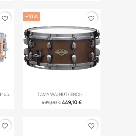
−10%
favorite_border
favorite_border
Brzi pregled

4x6...
TAMA WALNUT/BIRCH...
449,10 €
499,00 €
favorite_border
favorite_border