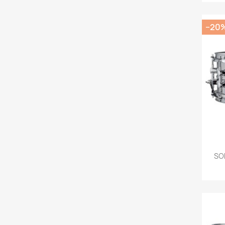
−20
SO