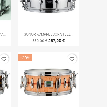
Brzi pregled

"...
SONOR KOMPRESSOR STEEL...
287,20 €
359,00 €
−20%
favorite_border
favorite_border