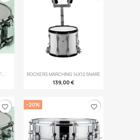
Brzi pregled

...
ROCKERS MARCHING 14X12 SNARE
139,00 €
−20%
favorite_border
favorite_border