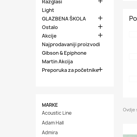

Razglasi
Light
Po

GLAZBENA ŠKOLA

Ostalo

Akcije
Najprodavaniji proizvodi
Gibson & Epiphone
Martin Akcija

Preporuka za početnike
MARKE
Ovdje 
Acoustic Line
Adam Hall
Admira