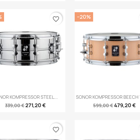
%
−20%
favorite_border
Brzi pregled
Brzi pregled


NOR KOMPRESSOR STEEL...
SONOR KOMPRESSOR BEECH 1
271,20 €
479,20 €
339,00 €
599,00 €
favorite_border