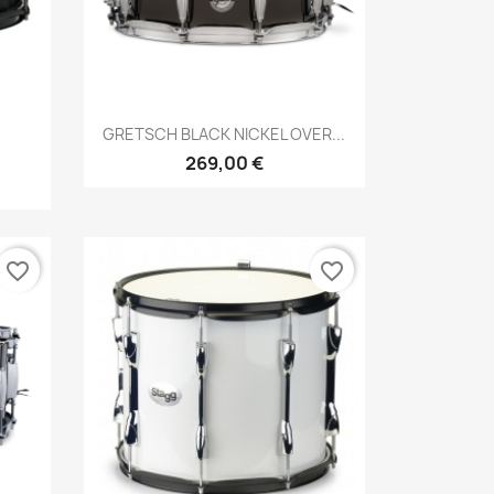
Brzi pregled

GRETSCH BLACK NICKEL OVER...
269,00 €
favorite_border
favorite_border