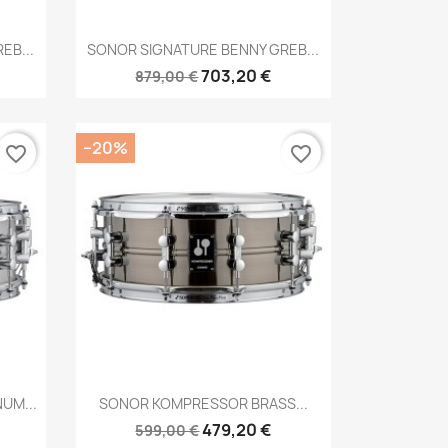
Brzi pregled

EB...
SONOR SIGNATURE BENNY GREB...
703,20 €
879,00 €
−20%
favorite_border
favorite_border
Brzi pregled

UM...
SONOR KOMPRESSOR BRASS...
479,20 €
599,00 €