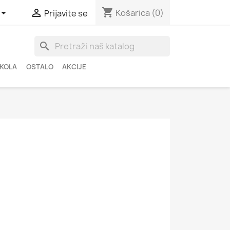
shopping_cart


Košarica
(0)
Prijavite se
search
ŠKOLA
OSTALO
AKCIJE