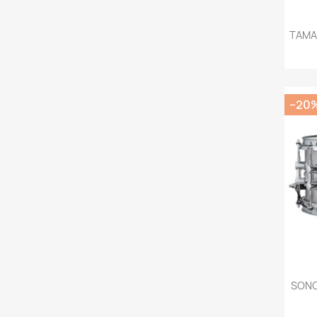
TAMA
−20
SONO