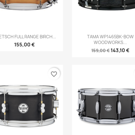
Brzi pregled
Brzi pregled


ETSCH FULL RANGE BIRCH...
TAMA WP1465BK-BOW
WOODWORKS...
155,00 €
143,10 €
159,00 €
favorite_border