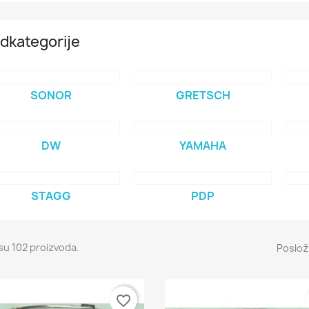
dkategorije
SONOR
GRETSCH
DW
YAMAHA
STAGG
PDP
su 102 proizvoda.
Posloži
favorite_border