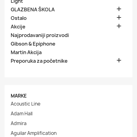
Light

GLAZBENA ŠKOLA

Ostalo

Akcije
Najprodavaniji proizvodi
Gibson & Epiphone
Martin Akcija

Preporuka za početnike
MARKE
Acoustic Line
Adam Hall
Admira
Aguilar Amplification