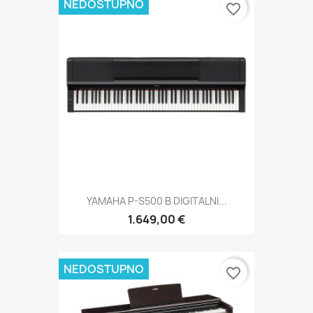
NEDOSTUPNO
favorite_border
YAMAHA P-S500 B DIGITALNI...
1.649,00 €
NEDOSTUPNO
favorite_border