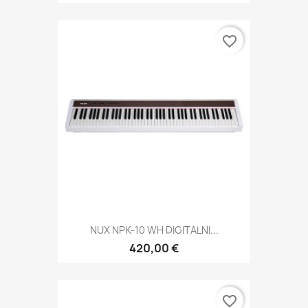
favorite_border
NUX NPK-10 WH DIGITALNI...
420,00 €
favorite_border