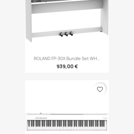
ROLAND FP-30X Bundle Set WH...
939,00 €
favorite_border