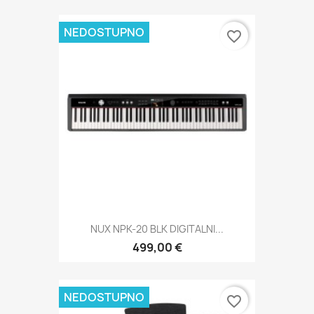
NEDOSTUPNO
favorite_border
NUX NPK-20 BLK DIGITALNI...
499,00 €
NEDOSTUPNO
favorite_border