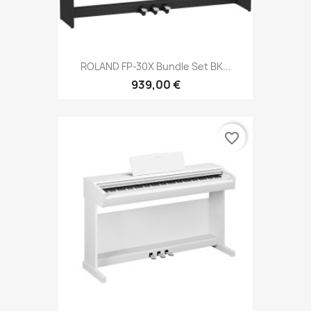
ROLAND FP-30X Bundle Set BK...
939,00 €
favorite_border