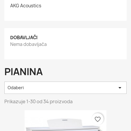
AKG Acoustics
DOBAVLJAČI
Nema dobavljača
PIANINA

Odaberi
Prikazuje 1-30 od 34 proizvoda
favorite_border