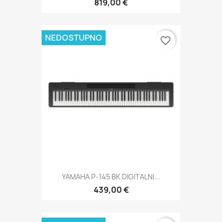
819,00 €
NEDOSTUPNO
favorite_border
YAMAHA P-145 BK DIGITALNI...
439,00 €