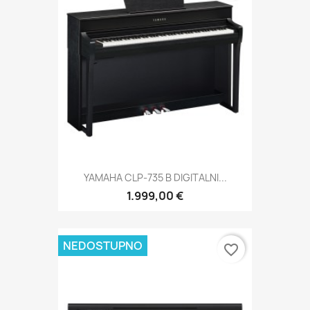
YAMAHA CLP-735 B DIGITALNI...
1.999,00 €
NEDOSTUPNO
favorite_border