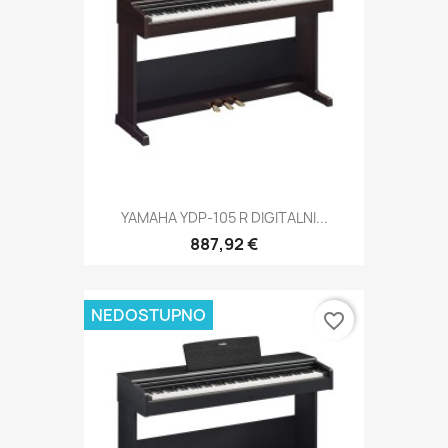
YAMAHA YDP-105 R DIGITALNI...
887,92 €
NEDOSTUPNO
favorite_border