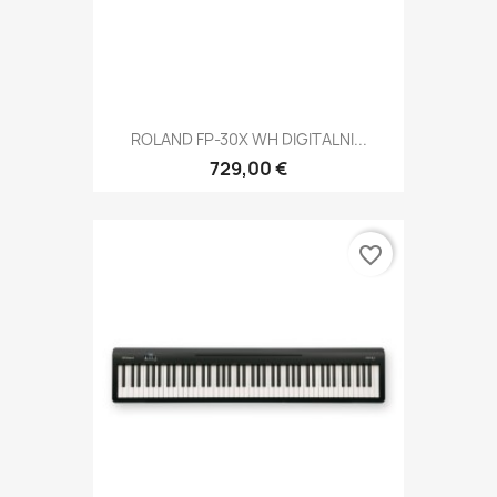
ROLAND FP-30X WH DIGITALNI...
729,00 €
favorite_border