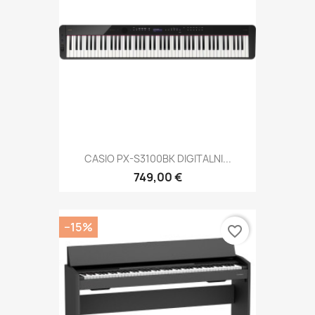
CASIO PX-S3100BK DIGITALNI...
749,00 €
−15%
favorite_border