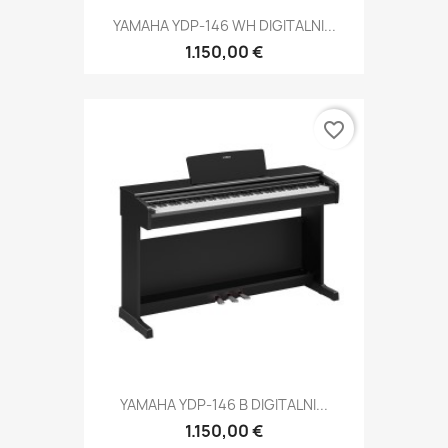
YAMAHA YDP-146 WH DIGITALNI...
1.150,00 €
favorite_border
YAMAHA YDP-146 B DIGITALNI...
1.150,00 €