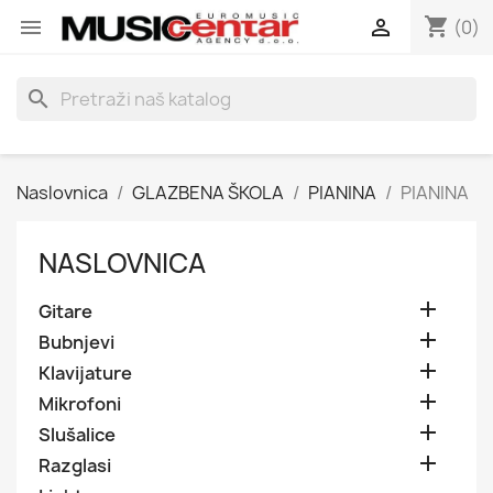
shopping_cart


(0)
search
Naslovnica
GLAZBENA ŠKOLA
PIANINA
PIANINA
NASLOVNICA

Gitare

Bubnjevi

Klavijature

Mikrofoni

Slušalice

Razglasi