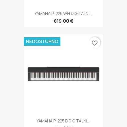
YAMAHA P-225 WH DIGITALNI...
819,00 €
NEDOSTUPNO
favorite_border
YAMAHA P-225 B DIGITALNI...