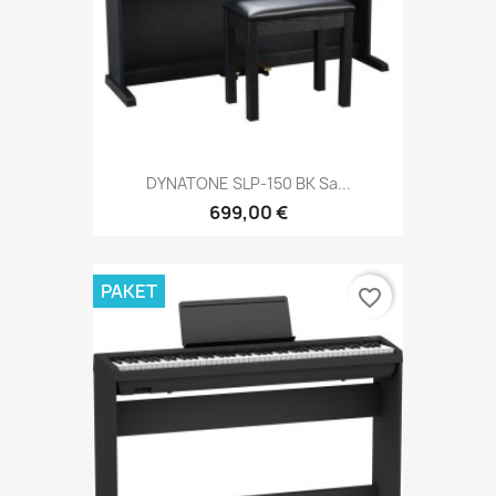
DYNATONE SLP-150 BK Sa...
699,00 €
PAKET
favorite_border