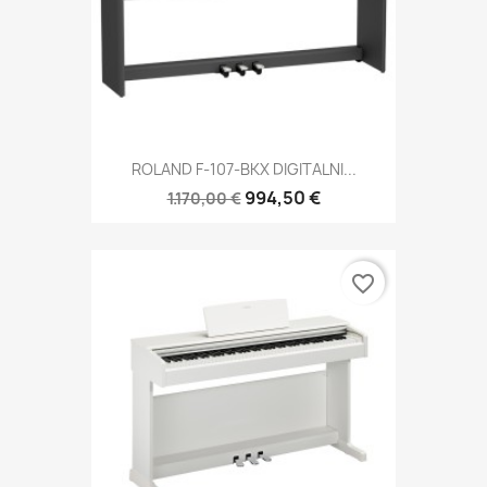
ROLAND F-107-BKX DIGITALNI...
994,50 €
1.170,00 €
favorite_border