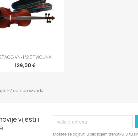
Brzi pregled

STAGG VN-1/2 EF VIOLINA
129,00 €
uje 1-7 od 7 proizvoda
ovije vijesti i
e
Možete se odjaviti u bilo kojem trenutku. U tu 