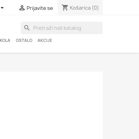
shopping_cart


Košarica
(0)
Prijavite se
search
ŠKOLA
OSTALO
AKCIJE