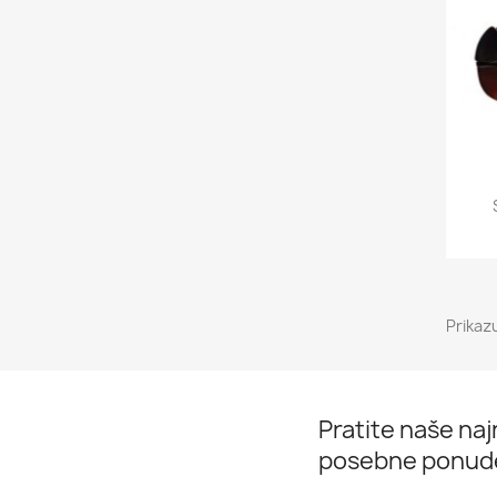
Prikaz
Pratite naše najn
posebne ponud