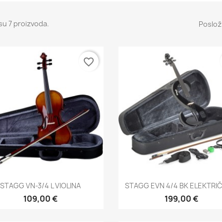
su 7 proizvoda.
Posloži
favorite_border
Brzi pregled
Brzi pregled


STAGG VN-3/4 L VIOLINA
STAGG EVN 4/4 BK ELEKTRIČ
109,00 €
199,00 €