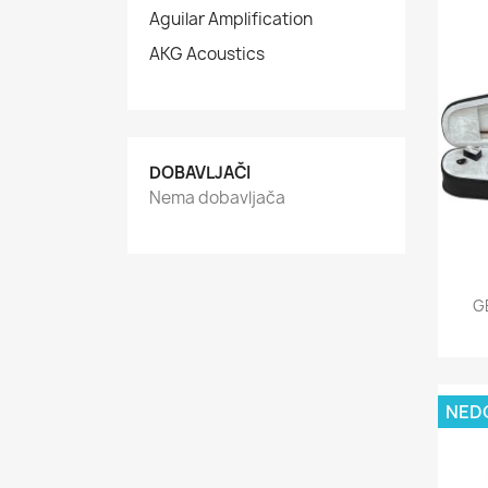
Aguilar Amplification
AKG Acoustics
DOBAVLJAČI
Nema dobavljača
G
NED