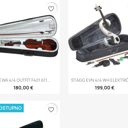
favorite_border
Brzi pregled
Brzi pregled


EWA 4/4 OUTFIT F401.611...
STAGG EVN 4/4 WH ELEKTRIČ
180,00 €
199,00 €
OSTUPNO
favorite_border