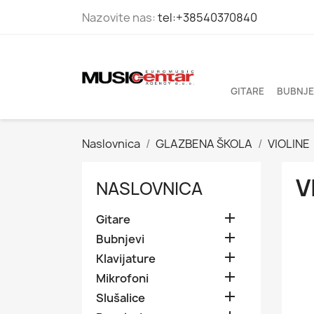
Nazovite nas:
tel:+38540370840
GITARE
BUBNJE
Naslovnica
GLAZBENA ŠKOLA
VIOLINE
V
NASLOVNICA

Gitare

Bubnjevi

Klavijature

Mikrofoni

Slušalice