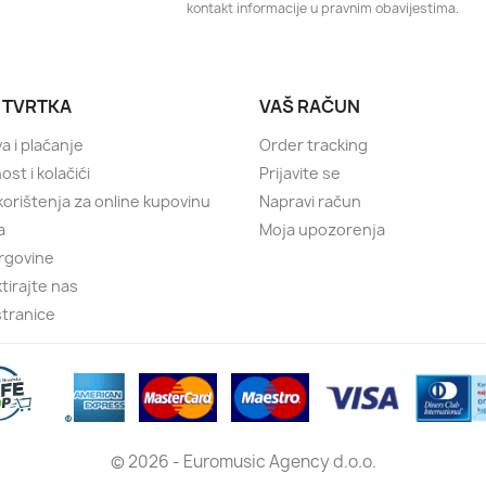
kontakt informacije u pravnim obavijestima.
 TVRTKA
VAŠ RAČUN
a i plaćanje
Order tracking
ost i kolačići
Prijavite se
 korištenja za online kupovinu
Napravi račun
a
Moja upozorenja
rgovine
tirajte nas
tranice
© 2026 - Euromusic Agency d.o.o.