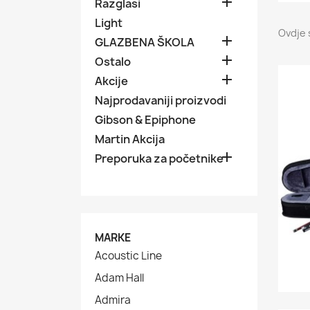

Razglasi
Light
Ovdje 

GLAZBENA ŠKOLA

Ostalo

Akcije
Najprodavaniji proizvodi
Gibson & Epiphone
Martin Akcija

Preporuka za početnike
MARKE
Acoustic Line
Adam Hall
Admira