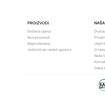
PROIZVODI
NAŠA
Snižena cijena
Dostav
Novi proizvodi
Privatn
Najprodavaniji
Uvjeti
Jednostrani raskid ugovora
O nam
Naše t
Kontak
mapa s