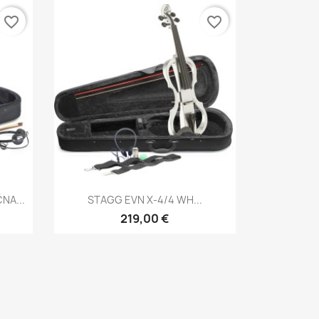
favorite_border
favorite_border
Brzi pregled

NA...
STAGG EVN X-4/4 WH...
219,00 €