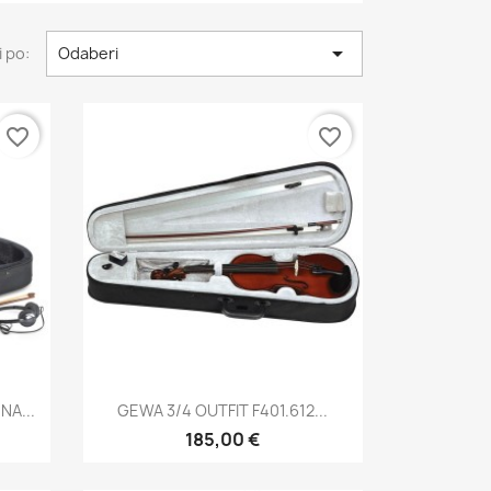

 po:
Odaberi
favorite_border
favorite_border
Brzi pregled

NA...
GEWA 3/4 OUTFIT F401.612...
185,00 €