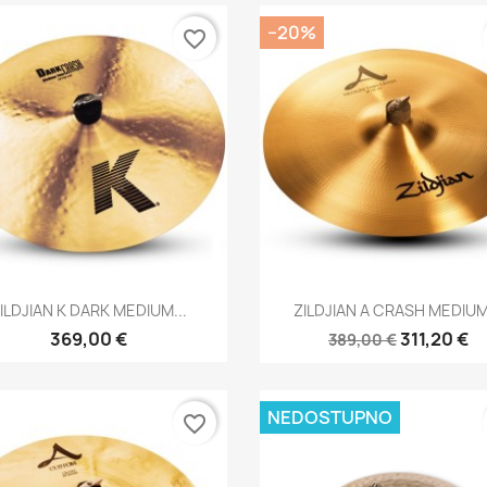
−20%
favorite_border
Brzi pregled
Brzi pregled


ILDJIAN K DARK MEDIUM...
ZILDJIAN A CRASH MEDIUM.
369,00 €
311,20 €
389,00 €
NEDOSTUPNO
favorite_border