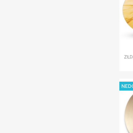
ZIL
NED