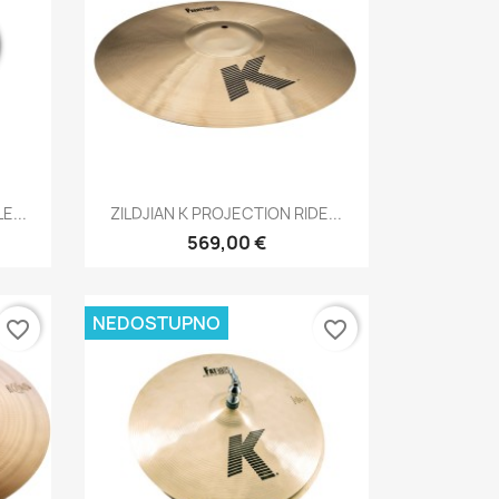
Brzi pregled

E...
ZILDJIAN K PROJECTION RIDE...
569,00 €
NEDOSTUPNO
favorite_border
favorite_border