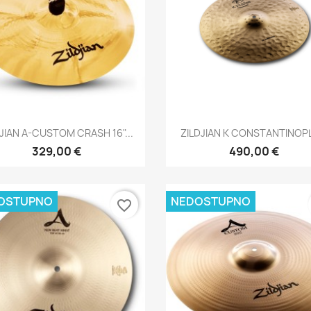
Brzi pregled
Brzi pregled


DJIAN A-CUSTOM CRASH 16"...
ZILDJIAN K CONSTANTINOPL
329,00 €
490,00 €
OSTUPNO
NEDOSTUPNO
favorite_border