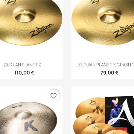
Brzi pregled
Brzi pregled


ZILDJIAN PLANET Z...
ZILDJIAN PLANET Z CRASH 16
110,00 €
79,00 €
favorite_border