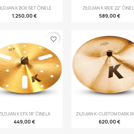
Brzi pregled
Brzi pregled


ILDJIAN K BOX SET ČINELE
ZILDJIAN K RIDE 22" ČINE
1.250,00 €
589,00 €
favorite_border
Brzi pregled
Brzi pregled


ZILDJIAN K EFX 18" ČINELA
ZILDJIAN K-CUSTOM DARK RI
449,00 €
620,00 €