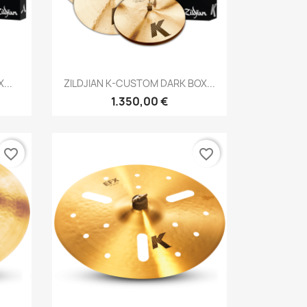
Brzi pregled

...
ZILDJIAN K-CUSTOM DARK BOX...
1.350,00 €
favorite_border
favorite_border