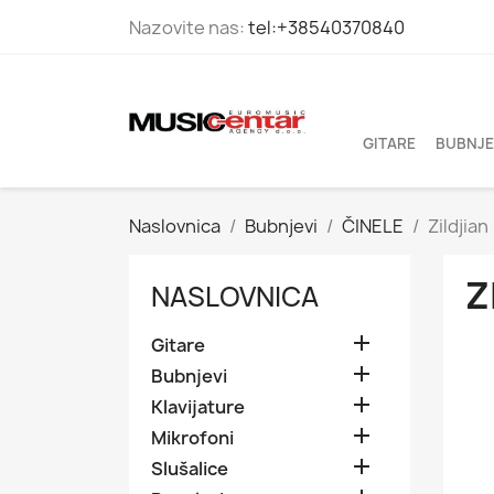
Nazovite nas:
tel:+38540370840
GITARE
BUBNJE
Naslovnica
Bubnjevi
ČINELE
Zildjian
Z
NASLOVNICA

Gitare

Bubnjevi

Klavijature

Mikrofoni

Slušalice