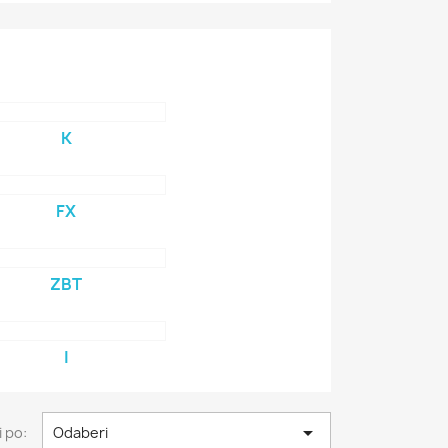
K
FX
ZBT
I

 po:
Odaberi