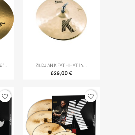
Brzi pregled

"...
ZILDJIAN K FAT HIHAT 14...
629,00 €
favorite_border
favorite_border