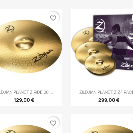
favorite_border
Brzi pregled
Brzi pregled


LDJIAN PLANET Z RIDE 20"...
ZILDJIAN PLANET Z Z4 PACK
129,00 €
299,00 €
favorite_border