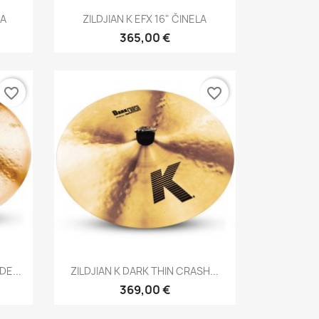
Brzi pregled

LA
ZILDJIAN K EFX 16" ČINELA
365,00 €
favorite_border
favorite_border
Brzi pregled

DE...
ZILDJIAN K DARK THIN CRASH...
369,00 €