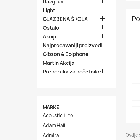

Razglasi
Light
Po

GLAZBENA ŠKOLA

Ostalo

Akcije
Najprodavaniji proizvodi
Gibson & Epiphone
Martin Akcija

Preporuka za početnike
MARKE
Acoustic Line
Adam Hall
Ovdje 
Admira