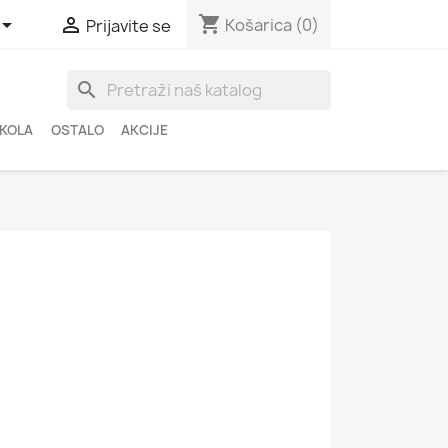
shopping_cart


Košarica
(0)
Prijavite se
search
ŠKOLA
OSTALO
AKCIJE