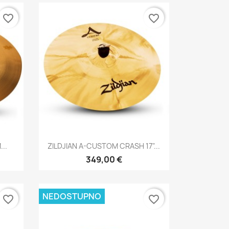
favorite_border
favorite_border
Brzi pregled

..
ZILDJIAN A-CUSTOM CRASH 17"...
349,00 €
NEDOSTUPNO
favorite_border
favorite_border