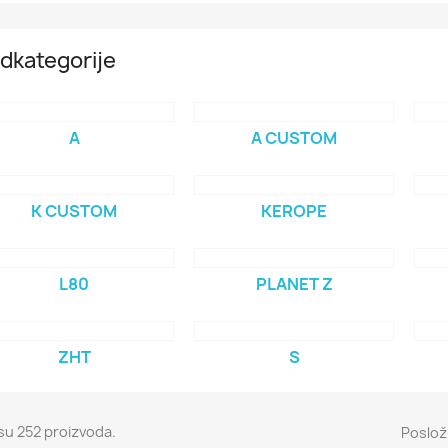
dkategorije
A
A CUSTOM
K CUSTOM
KEROPE
L80
PLANET Z
ZHT
S
su 252 proizvoda.
Posloži