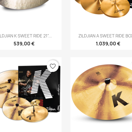
Brzi pregled
Brzi pregled


ILDJIAN K SWEET RIDE 21"...
ZILDJIAN A SWEET RIDE BOX
539,00 €
1.039,00 €
favorite_border