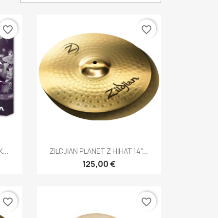
favorite_border
favorite_border
Brzi pregled

...
ZILDJIAN PLANET Z HIHAT 14"...
125,00 €
favorite_border
favorite_border