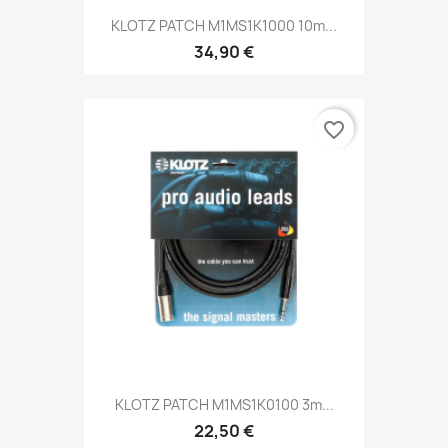
KLOTZ PATCH M1MS1K1000 10m...
34,90 €
favorite_border
KLOTZ PATCH M1MS1K0100 3m...
22,50 €