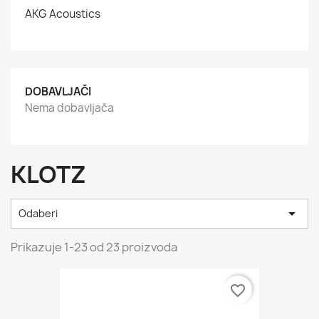
AKG Acoustics
DOBAVLJAČI
Nema dobavljača
KLOTZ

Odaberi
Prikazuje 1-23 od 23 proizvoda
favorite_border