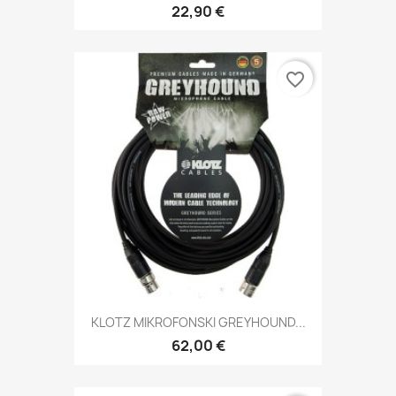
22,90 €
favorite_border
KLOTZ MIKROFONSKI GREYHOUND...
62,00 €