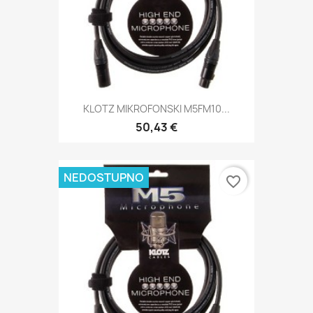
KLOTZ MIKROFONSKI M5FM10...
50,43 €
NEDOSTUPNO
favorite_border