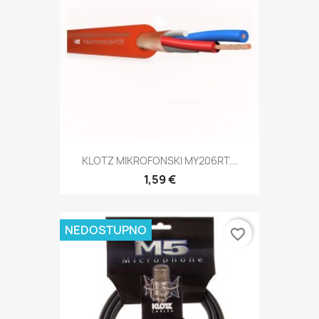
KLOTZ MIKROFONSKI MY206RT...
1,59 €
NEDOSTUPNO
favorite_border