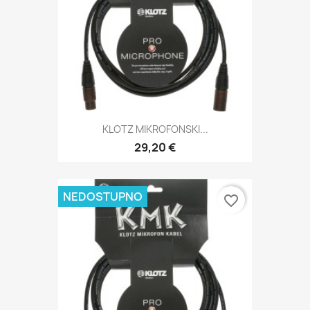
KLOTZ MIKROFONSKI...
29,20 €
NEDOSTUPNO
favorite_border