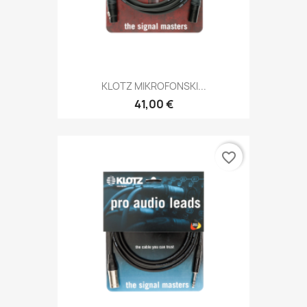
KLOTZ MIKROFONSKI...
41,00 €
favorite_border