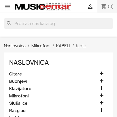
shopping_cart


(0)
search
Naslovnica
Mikrofoni
KABELI
Klotz
NASLOVNICA

Gitare

Bubnjevi

Klavijature

Mikrofoni

Slušalice

Razglasi