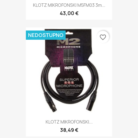
KLOTZ MIKROFONSKI M5FM03 3m...
43,00 €
NEDOSTUPNO
favorite_border
KLOTZ MIKROFONSKI...
38,49 €