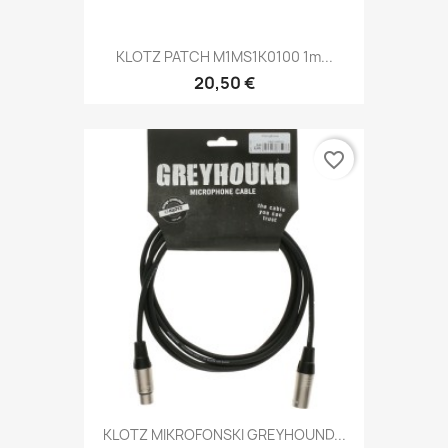
KLOTZ PATCH M1MS1K0100 1m...
20,50 €
favorite_border
KLOTZ MIKROFONSKI GREYHOUND...