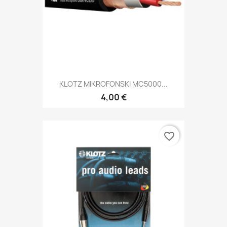
KLOTZ MIKROFONSKI MC5000...
4,00 €
favorite_border