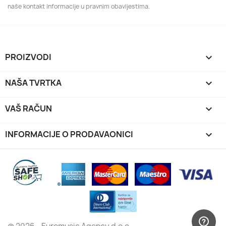
naše kontakt informacije u pravnim obavijestima.
PROIZVODI

NAŠA TVRTKA

VAŠ RAČUN

INFORMACIJE O PRODAVAONICI
keyboard_arrow_down