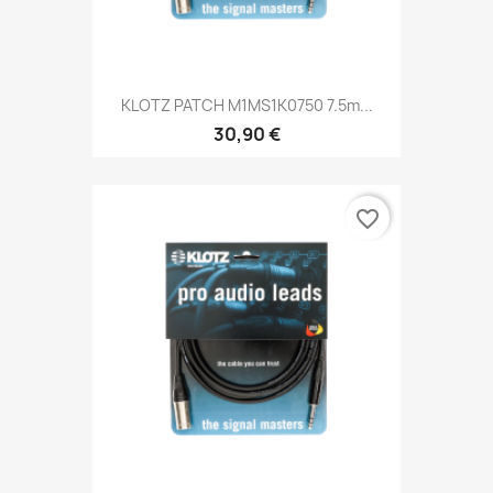
KLOTZ PATCH M1MS1K0750 7.5m...
30,90 €
favorite_border