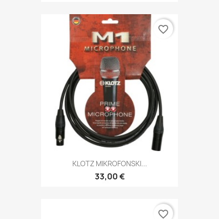
favorite_border
KLOTZ MIKROFONSKI...
33,00 €
favorite_border