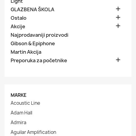
Light

GLAZBENA ŠKOLA

Ostalo

Akcije
Najprodavaniji proizvodi
Gibson & Epiphone
Martin Akcija

Preporuka za početnike
MARKE
Acoustic Line
Adam Hall
Admira
Aguilar Amplification