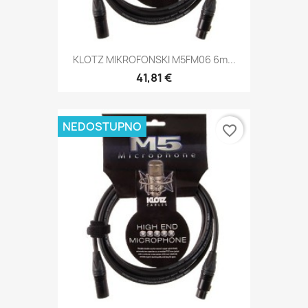
KLOTZ MIKROFONSKI M5FM06 6m...
41,81 €
NEDOSTUPNO
favorite_border