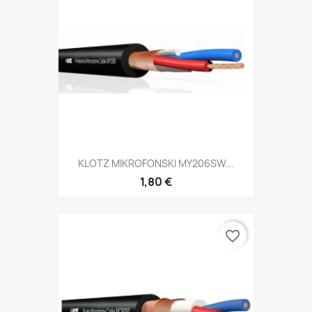
KLOTZ MIKROFONSKI MY206SW...
1,80 €
favorite_border