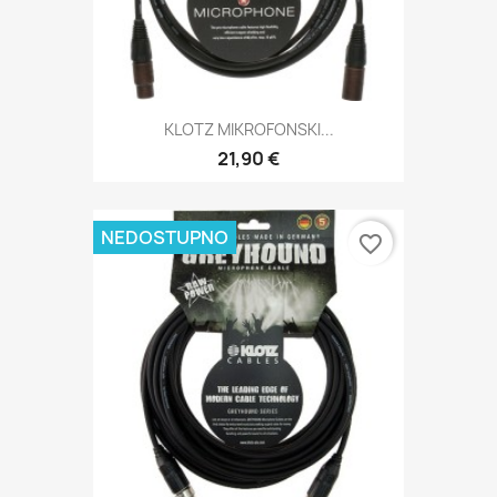
KLOTZ MIKROFONSKI...
21,90 €
NEDOSTUPNO
favorite_border