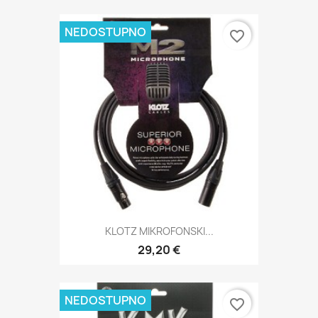
NEDOSTUPNO
favorite_border
KLOTZ MIKROFONSKI...
29,20 €
NEDOSTUPNO
favorite_border