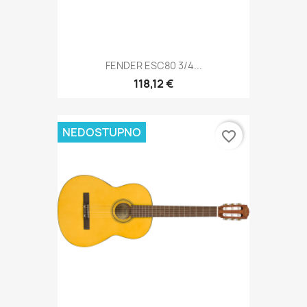
FENDER ESC80 3/4...
118,12 €
NEDOSTUPNO
favorite_border