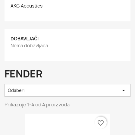
AKG Acoustics
DOBAVLJAČI
Nema dobavljača
FENDER

Odaberi
Prikazuje 1-4 od 4 proizvoda
favorite_border