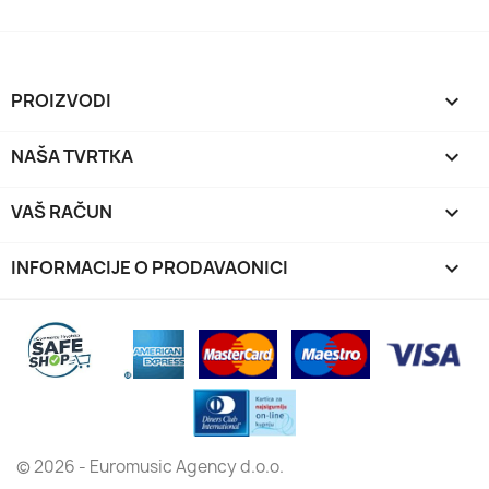
PROIZVODI

NAŠA TVRTKA

VAŠ RAČUN

INFORMACIJE O PRODAVAONICI
keyboard_arrow_down
© 2026 - Euromusic Agency d.o.o.