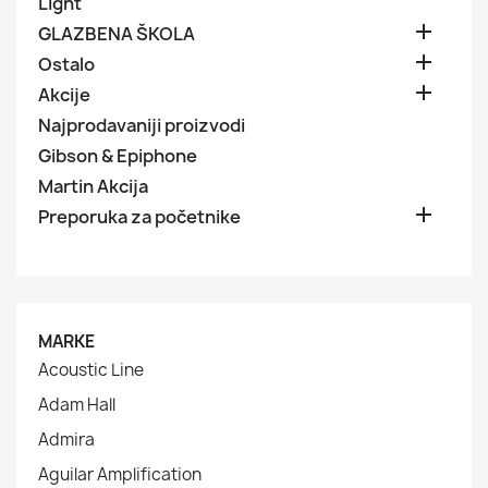
Light

GLAZBENA ŠKOLA

Ostalo

Akcije
Najprodavaniji proizvodi
Gibson & Epiphone
Martin Akcija

Preporuka za početnike
MARKE
Acoustic Line
Adam Hall
Admira
Aguilar Amplification