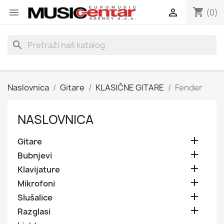
shopping_cart


(0)
search
Naslovnica
Gitare
KLASIČNE GITARE
Fender
NASLOVNICA

Gitare

Bubnjevi

Klavijature

Mikrofoni

Slušalice

Razglasi