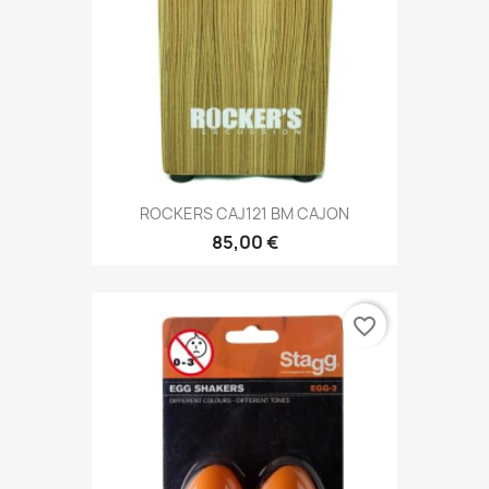
ROCKERS CAJ121 BM CAJON
85,00 €
favorite_border