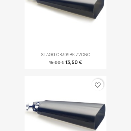
STAGG CB309BK ZVONO
13,50 €
15,00 €
favorite_border