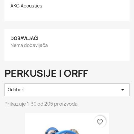
AKG Acoustics
DOBAVLJAČI
Nema dobavljača
PERKUSIJE I ORFF

Odaberi
Prikazuje 1-30 od 205 proizvoda
favorite_border