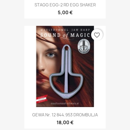
STAGG EGG-2 RD EGG SHAKER
5,00 €
favorite_border
GEWA Nr. 12 844.953 DROMBULJA
18,00 €