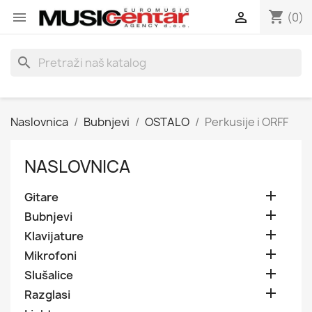
shopping_cart


(0)
search
Naslovnica
Bubnjevi
OSTALO
Perkusije i ORFF
NASLOVNICA

Gitare

Bubnjevi

Klavijature

Mikrofoni

Slušalice

Razglasi