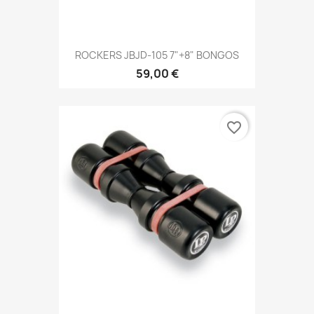
ROCKERS JBJD-105 7"+8" BONGOS
59,00 €
favorite_border