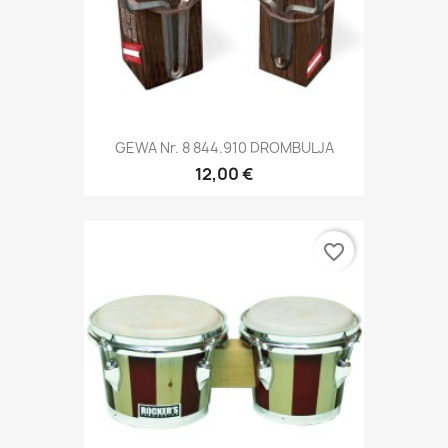
GEWA Nr. 8 844.910 DROMBULJA
12,00 €
favorite_border