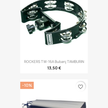
ROCKERS TW-16A Bubanj TAMBURIN
13,50 €
−10%
favorite_border