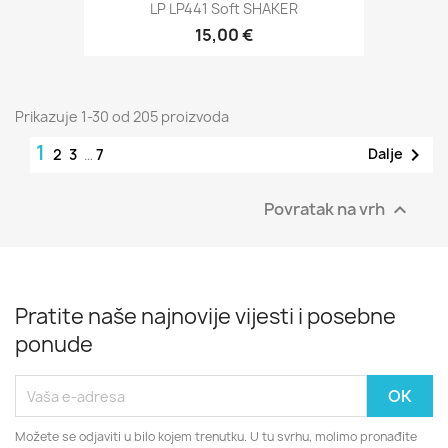
LP LP441 Soft SHAKER
15,00 €
Prikazuje 1-30 od 205 proizvoda
1

Dalje
2
3
…
7
Povratak na vrh

Pratite naše najnovije vijesti i posebne
ponude
Možete se odjaviti u bilo kojem trenutku. U tu svrhu, molimo pronađite