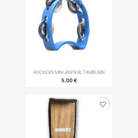
ROCKERS MINI JB918 BL TAMBURIN
5,00 €
favorite_border