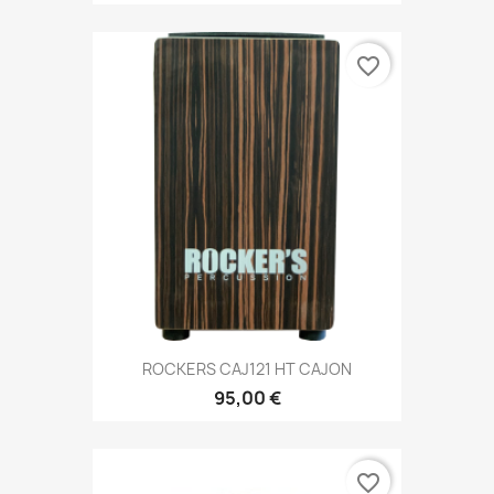
favorite_border
ROCKERS CAJ121 HT CAJON
95,00 €
favorite_border