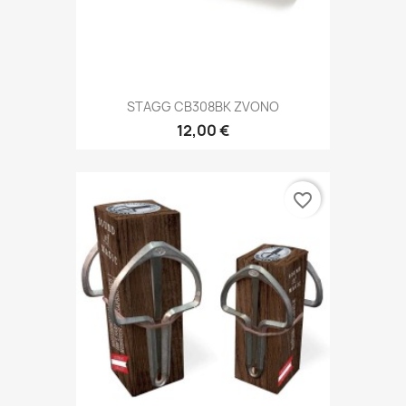
STAGG CB308BK ZVONO
12,00 €
favorite_border