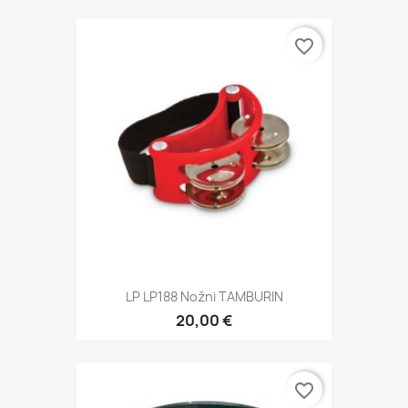
favorite_border
LP LP188 Nožni TAMBURIN
20,00 €
favorite_border