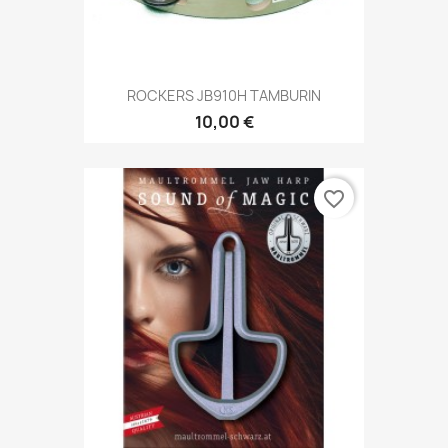
ROCKERS JB910H TAMBURIN
10,00 €
favorite_border