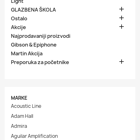
Light

GLAZBENA ŠKOLA

Ostalo

Akcije
Najprodavaniji proizvodi
Gibson & Epiphone
Martin Akcija

Preporuka za početnike
MARKE
Acoustic Line
Adam Hall
Admira
Aguilar Amplification