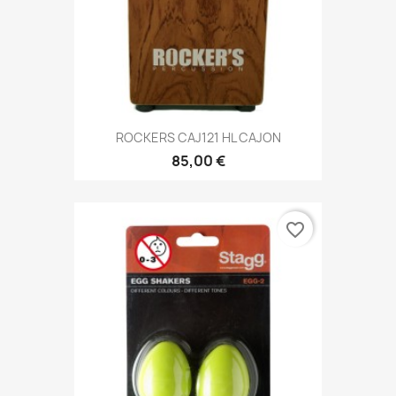
ROCKERS CAJ121 HL CAJON
85,00 €
favorite_border