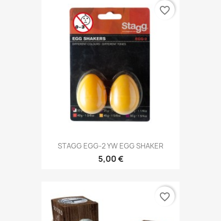
favorite_border
STAGG EGG-2 YW EGG SHAKER
5,00 €
favorite_border