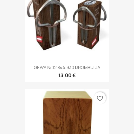
GEWA Nr.12 844.930 DROMBULJA
13,00 €
favorite_border