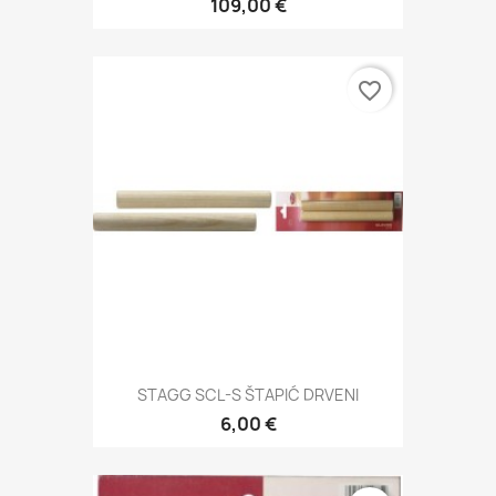
109,00 €
favorite_border
STAGG SCL-S ŠTAPIĆ DRVENI
6,00 €