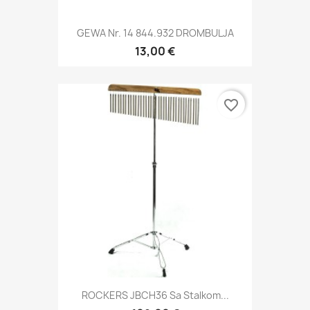
GEWA Nr. 14 844.932 DROMBULJA
13,00 €
favorite_border
ROCKERS JBCH36 Sa Stalkom...