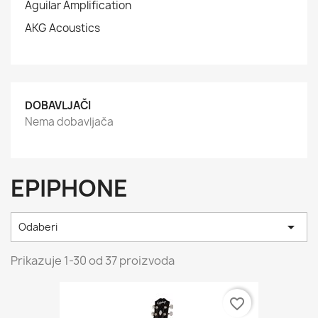
Aguilar Amplification
AKG Acoustics
DOBAVLJAČI
Nema dobavljača
EPIPHONE

Odaberi
Prikazuje 1-30 od 37 proizvoda
favorite_border