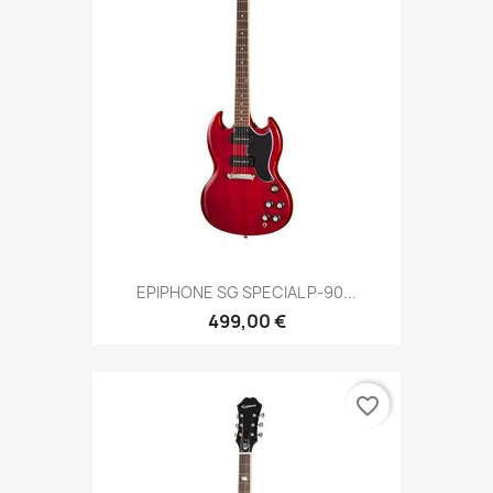
EPIPHONE SG SPECIAL P-90...
499,00 €
favorite_border