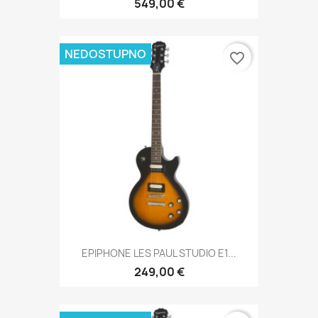
549,00 €
NEDOSTUPNO
favorite_border
EPIPHONE LES PAUL STUDIO E1...
249,00 €