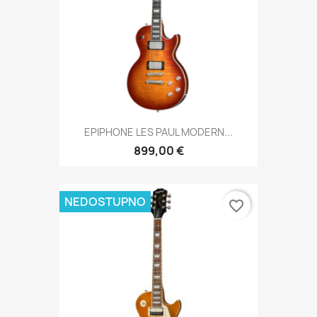
EPIPHONE LES PAUL MODERN...
899,00 €
NEDOSTUPNO
favorite_border