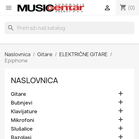
shopping_cart


(0)
search
Naslovnica
Gitare
ELEKTRIČNE GITARE
Epiphone
NASLOVNICA

Gitare

Bubnjevi

Klavijature

Mikrofoni

Slušalice

Razglasi