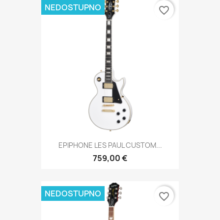
NEDOSTUPNO
favorite_border
EPIPHONE LES PAUL CUSTOM...
759,00 €
NEDOSTUPNO
favorite_border