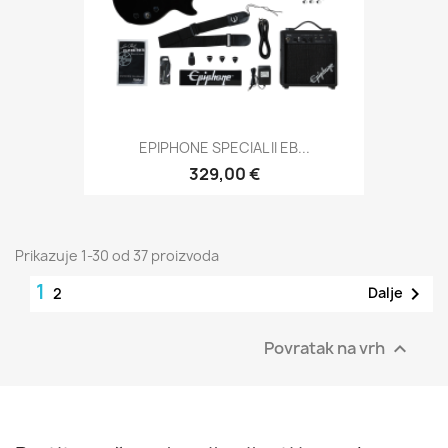
EPIPHONE SPECIAL II EB...
329,00 €
Prikazuje 1-30 od 37 proizvoda
1

Dalje
2
Povratak na vrh
