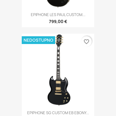
EPIPHONE LES PAUL CUSTOM...
799,00 €
NEDOSTUPNO
favorite_border
EPIPHONE SG CUSTOM EB EBONY...