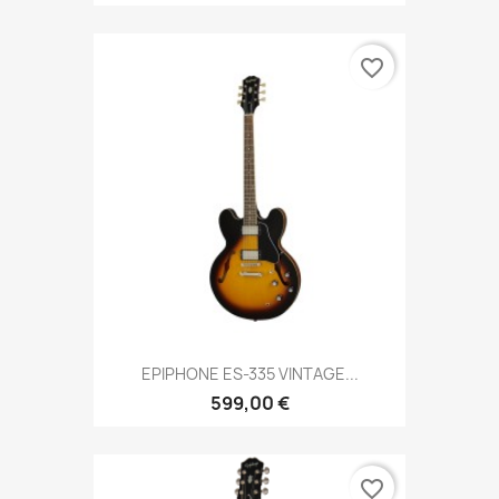
favorite_border
EPIPHONE ES-335 VINTAGE...
599,00 €
favorite_border