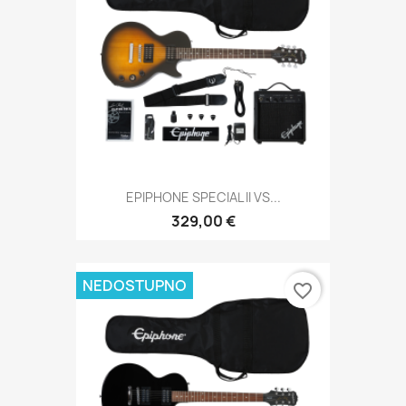
EPIPHONE SPECIAL II VS...
329,00 €
NEDOSTUPNO
favorite_border