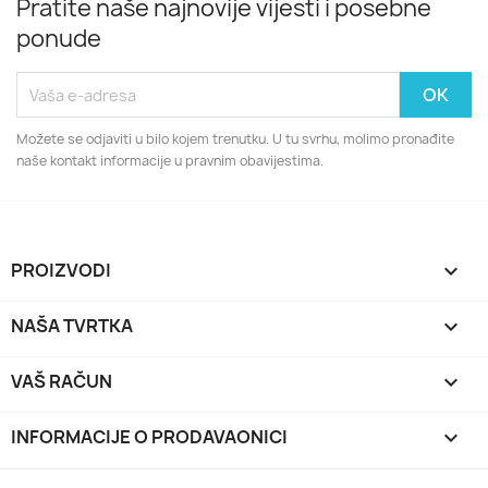
Pratite naše najnovije vijesti i posebne
ponude
Možete se odjaviti u bilo kojem trenutku. U tu svrhu, molimo pronađite
naše kontakt informacije u pravnim obavijestima.
PROIZVODI

NAŠA TVRTKA

VAŠ RAČUN

INFORMACIJE O PRODAVAONICI
keyboard_arrow_down