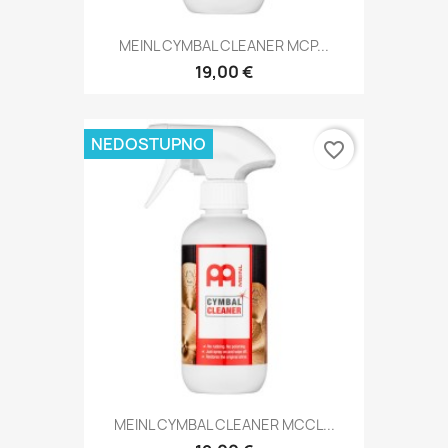
MEINL CYMBAL CLEANER MCP...
19,00 €
NEDOSTUPNO
favorite_border
MEINL CYMBAL CLEANER MCCL...