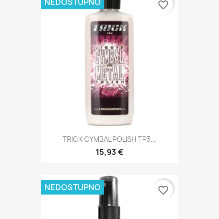
NEDOSTUPNO
favorite_border
TRICK CYMBAL POLISH TP3...
15,93 €
NEDOSTUPNO
favorite_border