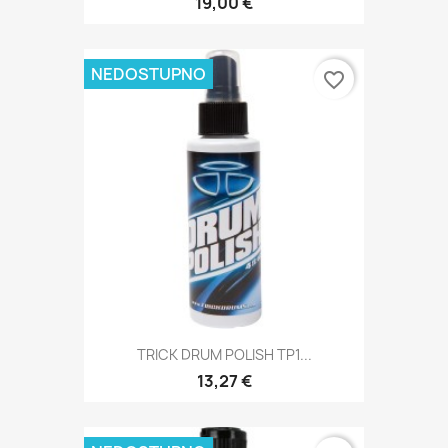
19,00 €
NEDOSTUPNO
favorite_border
TRICK DRUM POLISH TP1...
13,27 €