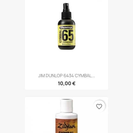
JIM DUNLOP 6434 CYMBAL...
10,00 €
favorite_border