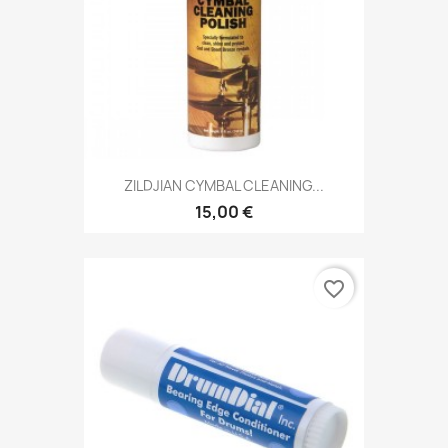
ZILDJIAN CYMBAL CLEANING...
15,00 €
favorite_border