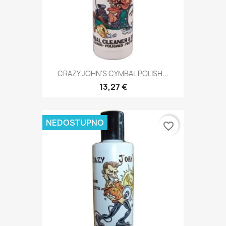
CRAZY JOHN'S CYMBAL POLISH...
13,27 €
NEDOSTUPNO
favorite_border