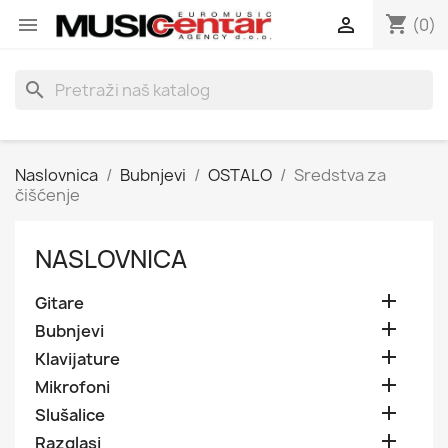
shopping_cart


(0)
search
Naslovnica
Bubnjevi
OSTALO
Sredstva za
čišćenje
NASLOVNICA

Gitare

Bubnjevi

Klavijature

Mikrofoni

Slušalice

Razglasi