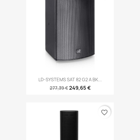
LD-SYSTEMS SAT 82 G2 A BK...
249,65 €
277,39 €
favorite_border