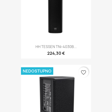
HH TESSEN TNi-4030B...
224,30 €
NEDOSTUPNO
favorite_border