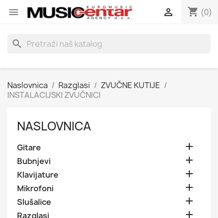
shopping_cart


(0)
search
Naslovnica
Razglasi
ZVUČNE KUTIJE
INSTALACIJSKI ZVUČNICI
NASLOVNICA

Gitare

Bubnjevi

Klavijature

Mikrofoni

Slušalice

Razglasi