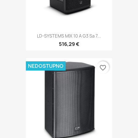
LD-SYSTEMS MIX 10 A G3 Sa 7...
516,29 €
NEDOSTUPNO
favorite_border