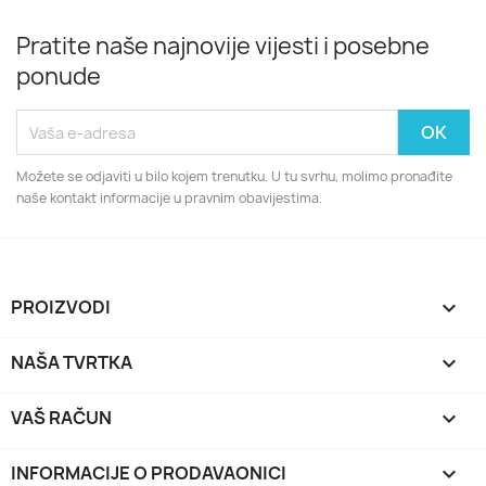
Pratite naše najnovije vijesti i posebne
ponude
Možete se odjaviti u bilo kojem trenutku. U tu svrhu, molimo pronađite
naše kontakt informacije u pravnim obavijestima.
PROIZVODI

NAŠA TVRTKA

VAŠ RAČUN

INFORMACIJE O PRODAVAONICI
keyboard_arrow_down