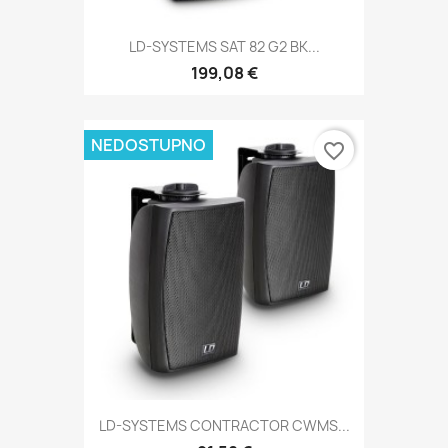
LD-SYSTEMS SAT 82 G2 BK...
199,08 €
NEDOSTUPNO
favorite_border
LD-SYSTEMS CONTRACTOR CWMS...