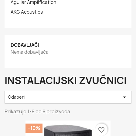
Aguilar Amplification
AKG Acoustics
DOBAVLJAČI
Nema dobavljača
INSTALACIJSKI ZVUČNICI

Odaberi
Prikazuje 1-8 od 8 proizvoda
−10%
favorite_border