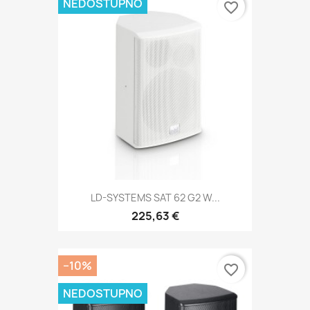
NEDOSTUPNO
favorite_border
LD-SYSTEMS SAT 62 G2 W...
225,63 €
−10%
favorite_border
NEDOSTUPNO