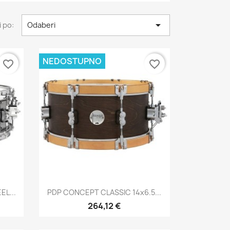

 po:
Odaberi
NEDOSTUPNO
favorite_border
favorite_border
Brzi pregled

EL...
PDP CONCEPT CLASSIC 14x6.5...
264,12 €