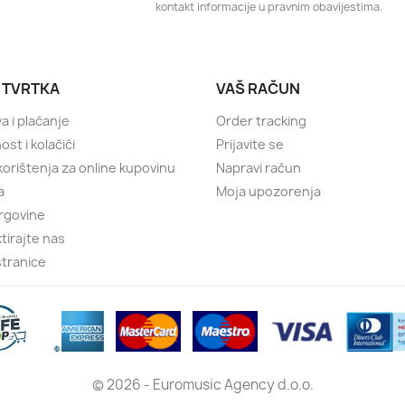
kontakt informacije u pravnim obavijestima.
 TVRTKA
VAŠ RAČUN
a i plaćanje
Order tracking
ost i kolačići
Prijavite se
 korištenja za online kupovinu
Napravi račun
a
Moja upozorenja
rgovine
tirajte nas
tranice
© 2026 - Euromusic Agency d.o.o.