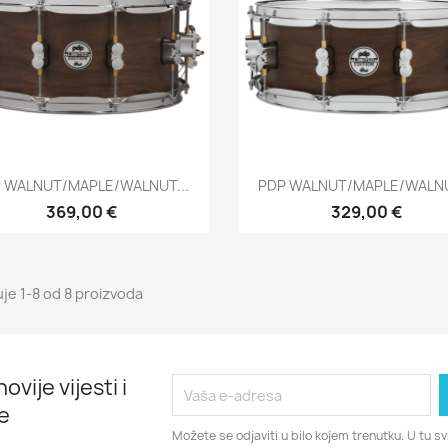
Brzi pregled
Brzi pregled


 WALNUT/MAPLE/WALNUT...
PDP WALNUT/MAPLE/WALNU
369,00 €
329,00 €
uje 1-8 od 8 proizvoda
ovije vijesti i
e
Možete se odjaviti u bilo kojem trenutku. U tu 