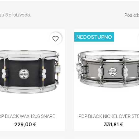
su 8 proizvoda.
Posloži
NEDOSTUPNO
favorite_border
Brzi pregled
Brzi pregled


DP BLACK WAX 12x6 SNARE
PDP BLACK NICKEL OVER STE
229,00 €
331,81 €