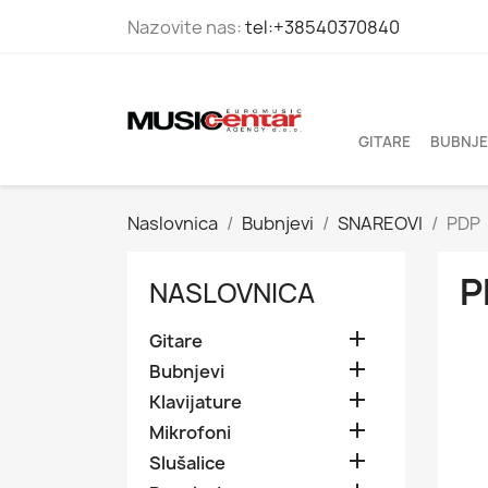
Nazovite nas:
tel:+38540370840
GITARE
BUBNJE
Naslovnica
Bubnjevi
SNAREOVI
PDP
P
NASLOVNICA

Gitare

Bubnjevi

Klavijature

Mikrofoni

Slušalice