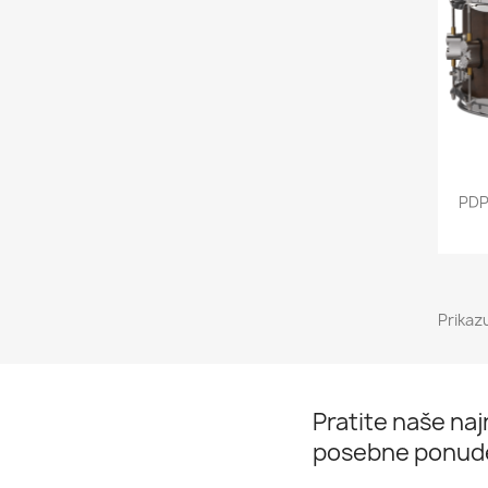
PDP
Prikaz
Pratite naše najn
posebne ponud