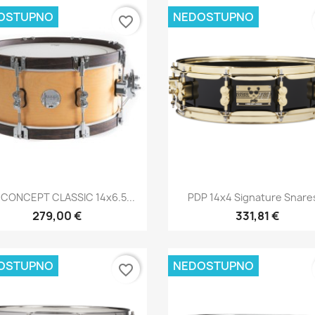
OSTUPNO
NEDOSTUPNO
favorite_border
Brzi pregled
Brzi pregled


 CONCEPT CLASSIC 14x6.5...
PDP 14x4 Signature Snares
279,00 €
331,81 €
OSTUPNO
NEDOSTUPNO
favorite_border