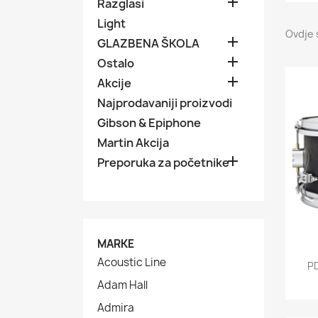

Razglasi
Light
Ovdje 

GLAZBENA ŠKOLA

Ostalo

Akcije
Najprodavaniji proizvodi
Gibson & Epiphone
Martin Akcija

Preporuka za početnike
MARKE
Acoustic Line
P
Adam Hall
Admira