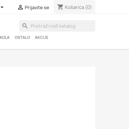
shopping_cart


Košarica
(0)
Prijavite se
search
ŠKOLA
OSTALO
AKCIJE