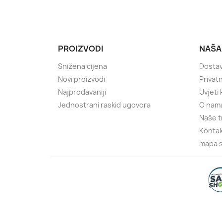
PROIZVODI
NAŠA
Snižena cijena
Dostav
Novi proizvodi
Privatn
Najprodavaniji
Uvjeti
Jednostrani raskid ugovora
O nam
Naše t
Kontak
mapa s