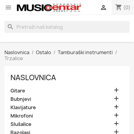
shopping_cart


(0)
search
Naslovnica
Ostalo
Tamburaški instrumenti
Trzalice
NASLOVNICA

Gitare

Bubnjevi

Klavijature

Mikrofoni

Slušalice

Razglasi