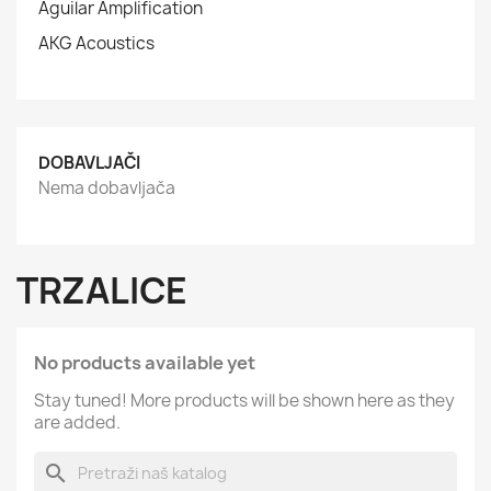
Aguilar Amplification
AKG Acoustics
DOBAVLJAČI
Nema dobavljača
TRZALICE
No products available yet
Stay tuned! More products will be shown here as they
are added.
search