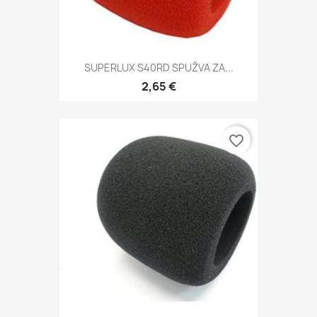
SUPERLUX S40RD SPUŽVA ZA...
2,65 €
favorite_border