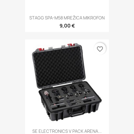
STAGG SPA-M58 MREŽICA MIKROFON
9,00 €
favorite_border
SE ELECTRONICS V PACK ARENA...