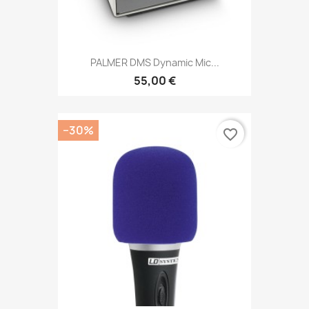
PALMER DMS Dynamic Mic...
55,00 €
−30%
favorite_border