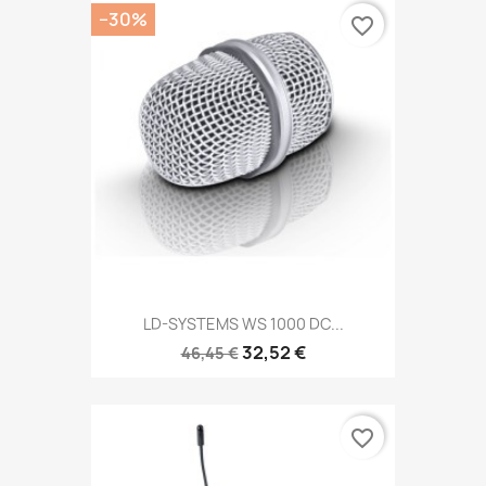
−30%
favorite_border
LD-SYSTEMS WS 1000 DC...
32,52 €
46,45 €
favorite_border