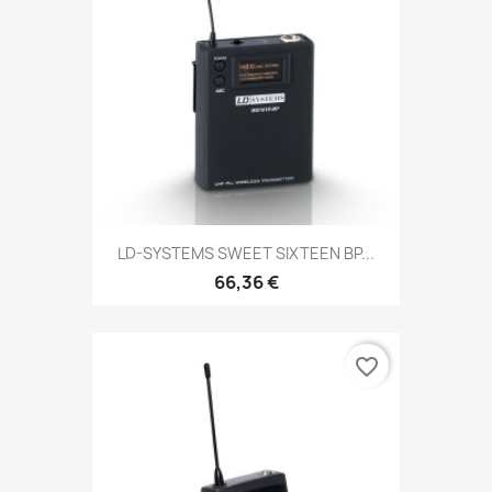
LD-SYSTEMS SWEET SIXTEEN BP...
66,36 €
favorite_border