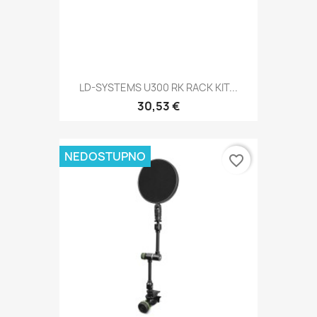
LD-SYSTEMS U300 RK RACK KIT...
30,53 €
NEDOSTUPNO
favorite_border