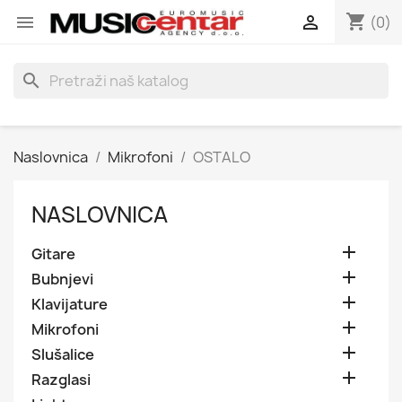
shopping_cart


(0)
search
Naslovnica
Mikrofoni
OSTALO
NASLOVNICA

Gitare

Bubnjevi

Klavijature

Mikrofoni

Slušalice

Razglasi