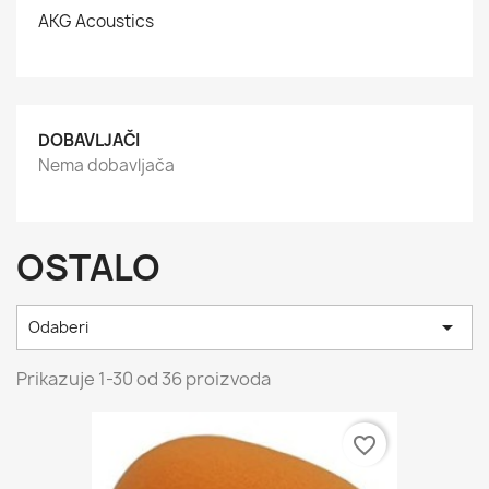
AKG Acoustics
DOBAVLJAČI
Nema dobavljača
OSTALO

Odaberi
Prikazuje 1-30 od 36 proizvoda
favorite_border