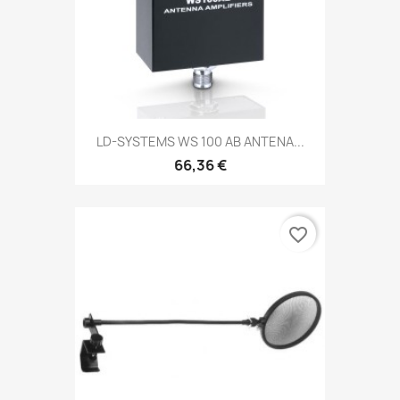
LD-SYSTEMS WS 100 AB ANTENA...
66,36 €
favorite_border