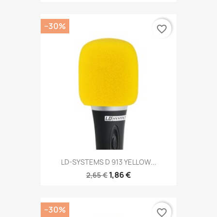
−30%
favorite_border
LD-SYSTEMS D 913 YELLOW...
1,86 €
2,65 €
−30%
favorite_border