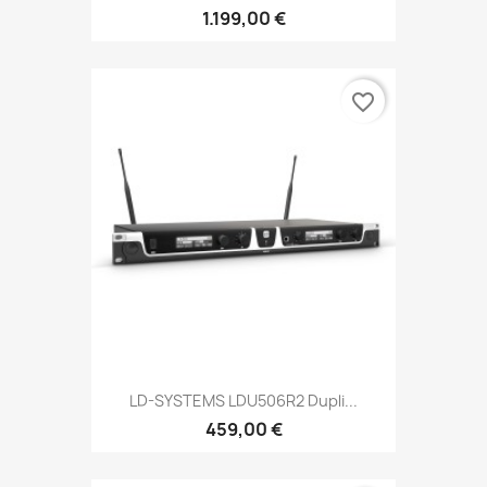
1.199,00 €
favorite_border
LD-SYSTEMS LDU506R2 Dupli...
459,00 €