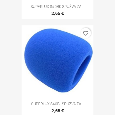
SUPERLUX S40BK SPUŽVA ZA...
2,65 €
favorite_border
SUPERLUX S40BL SPUŽVA ZA...
2,65 €