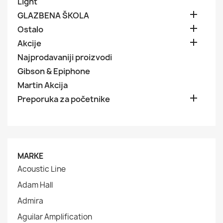
Light

GLAZBENA ŠKOLA

Ostalo

Akcije
Najprodavaniji proizvodi
Gibson & Epiphone
Martin Akcija

Preporuka za početnike
MARKE
Acoustic Line
Adam Hall
Admira
Aguilar Amplification