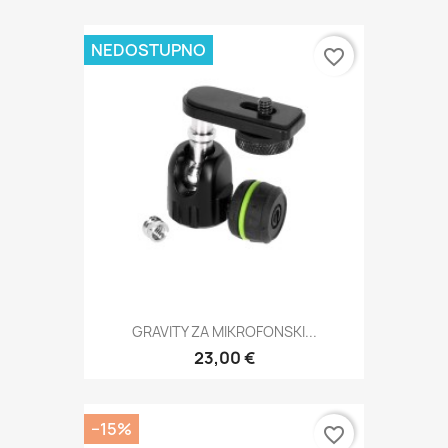
NEDOSTUPNO
favorite_border
GRAVITY ZA MIKROFONSKI...
23,00 €
−15%
favorite_border