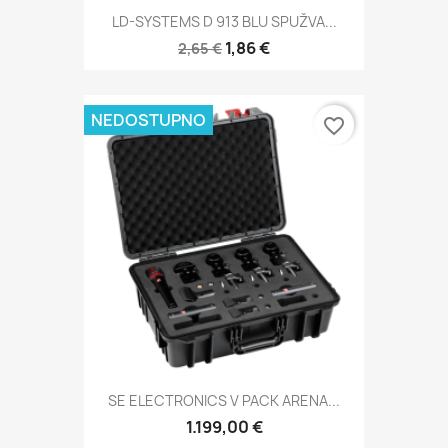
LD-SYSTEMS D 913 BLU SPUŽVA...
1,86 €
2,65 €
NEDOSTUPNO
favorite_border
SE ELECTRONICS V PACK ARENA...
1.199,00 €