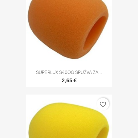
SUPERLUX S40OG SPUŽVA ZA...
2,65 €
favorite_border