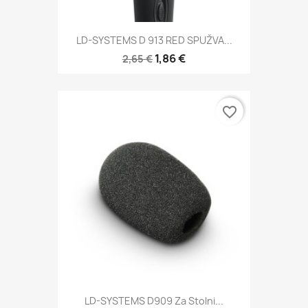
LD-SYSTEMS D 913 RED SPUŽVA...
1,86 €
2,65 €
favorite_border
LD-SYSTEMS D909 Za Stolni...