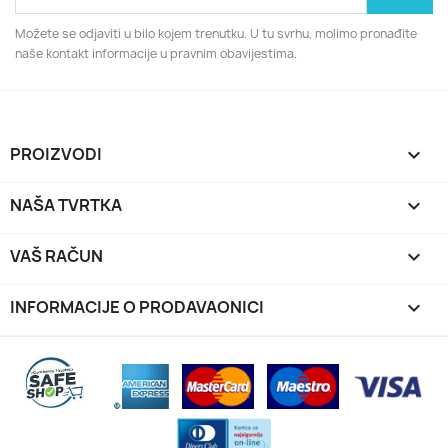
Možete se odjaviti u bilo kojem trenutku. U tu svrhu, molimo pronađite
naše kontakt informacije u pravnim obavijestima.
PROIZVODI

NAŠA TVRTKA

VAŠ RAČUN

INFORMACIJE O PRODAVAONICI
keyboard_arrow_down