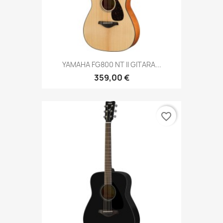
YAMAHA FG800 NT II GITARA...
359,00 €
favorite_border