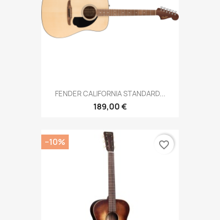
FENDER CALIFORNIA STANDARD...
189,00 €
−10%
favorite_border