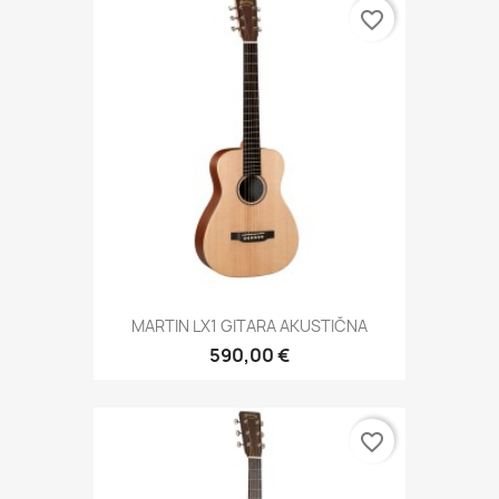
favorite_border
MARTIN LX1 GITARA AKUSTIČNA
590,00 €
favorite_border