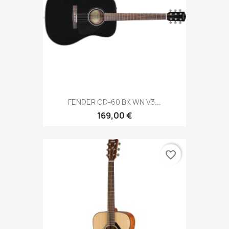
FENDER CD-60 BK WN V3...
169,00 €
favorite_border