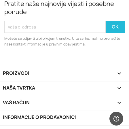
Pratite naše najnovije vijesti i posebne
ponude
Možete se odjaviti u bilo kojem trenutku. U tu svrhu, molimo pronađite
naše kontakt informacije u pravnim obavijestima.
PROIZVODI

NAŠA TVRTKA

VAŠ RAČUN

INFORMACIJE O PRODAVAONICI
keyboard_arrow_down