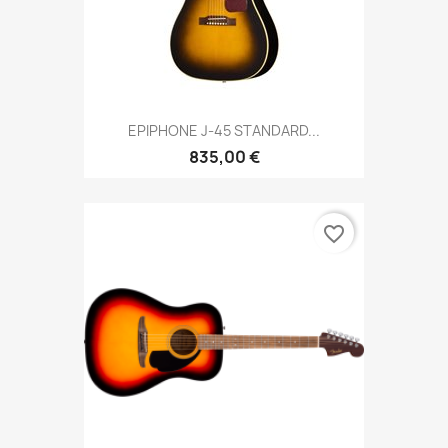
EPIPHONE J-45 STANDARD...
835,00 €
favorite_border