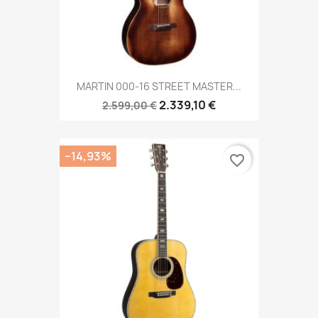
MARTIN 000-16 STREET MASTER...
2.339,10 €
2.599,00 €
−14,93%
favorite_border