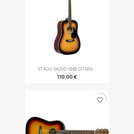
STAGG SA20D-SNB GITARA...
110,00 €
favorite_border