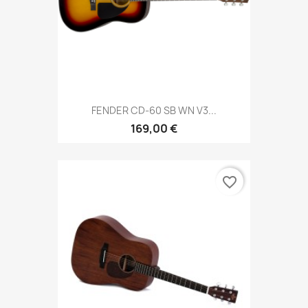
FENDER CD-60 SB WN V3...
169,00 €
favorite_border