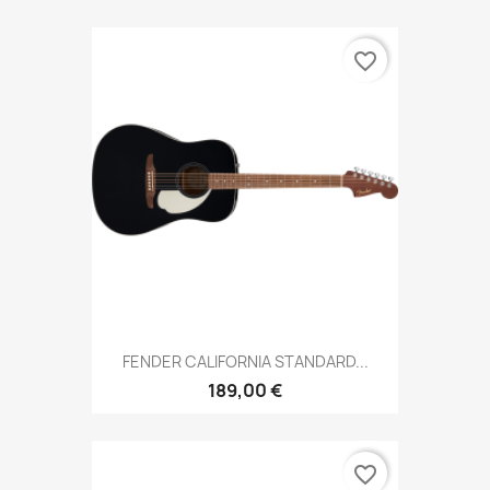
favorite_border
FENDER CALIFORNIA STANDARD...
189,00 €
favorite_border