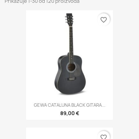
Prikazuje 1-30 od 120 proizvoda
favorite_border
GEWA CATALUNA BLACK GITARA...
89,00 €
favorite_border