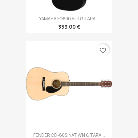
YAMAHA FG800 BL II GITARA...
359,00 €
favorite_border
FENDER CD-60S NAT WN GITARA...