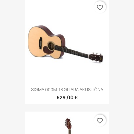
favorite_border
SIGMA 000M-18 GITARA AKUSTIČNA
629,00 €
favorite_border