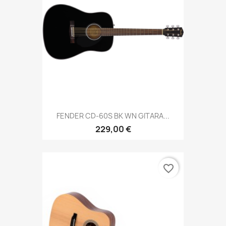
FENDER CD-60S BK WN GITARA...
229,00 €
favorite_border