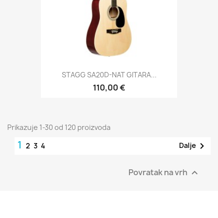
STAGG SA20D-NAT GITARA...
110,00 €
Prikazuje 1-30 od 120 proizvoda
1

Dalje
2
3
4
Povratak na vrh
