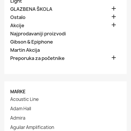
Light

GLAZBENA ŠKOLA

Ostalo

Akcije
Najprodavaniji proizvodi
Gibson & Epiphone
Martin Akcija

Preporuka za početnike
MARKE
Acoustic Line
Adam Hall
Admira
Aguilar Amplification