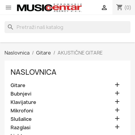
shopping_cart


(0)
search
Naslovnica
Gitare
AKUSTIČNE GITARE
NASLOVNICA

Gitare

Bubnjevi

Klavijature

Mikrofoni

Slušalice

Razglasi