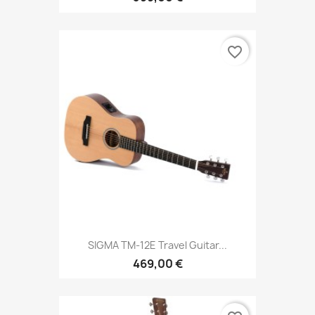
favorite_border
SIGMA TM-12E Travel Guitar...
469,00 €