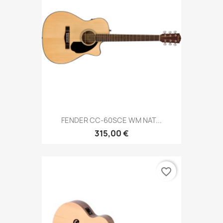
FENDER CC-60SCE WM NAT...
315,00 €
favorite_border