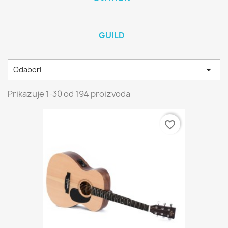
GUILD

Odaberi
Prikazuje 1-30 od 194 proizvoda
favorite_border