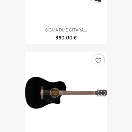
SIGMA DME GITARA...
360,00 €
favorite_border