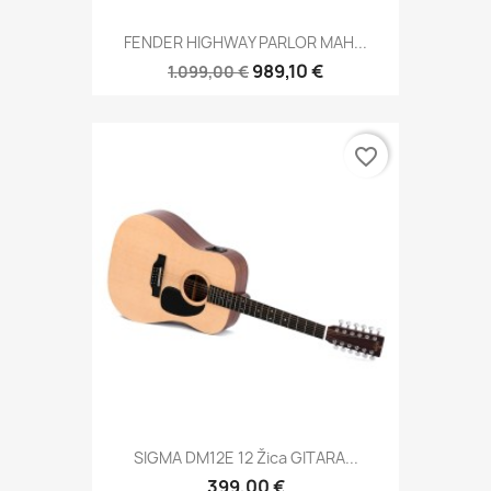
FENDER HIGHWAY PARLOR MAH...
989,10 €
1.099,00 €
favorite_border
SIGMA DM12E 12 Žica GITARA...
399,00 €