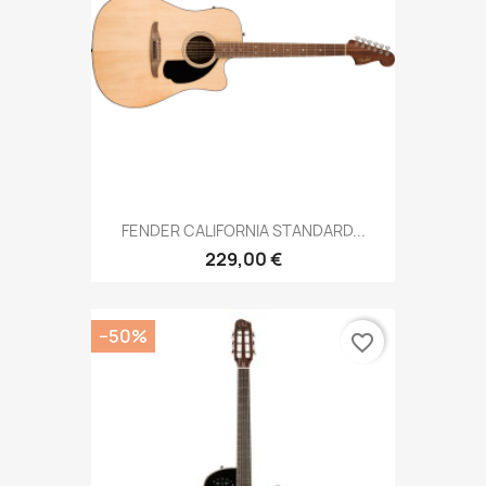
FENDER CALIFORNIA STANDARD...
229,00 €
−50%
favorite_border