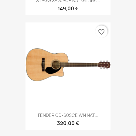
STAGG SA20ACE NAT GITARA...
149,00 €
favorite_border
FENDER CD-60SCE WN NAT...
320,00 €