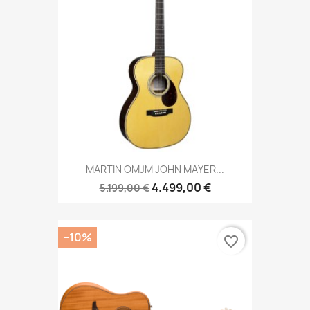
MARTIN OMJM JOHN MAYER...
4.499,00 €
5.199,00 €
−10%
favorite_border