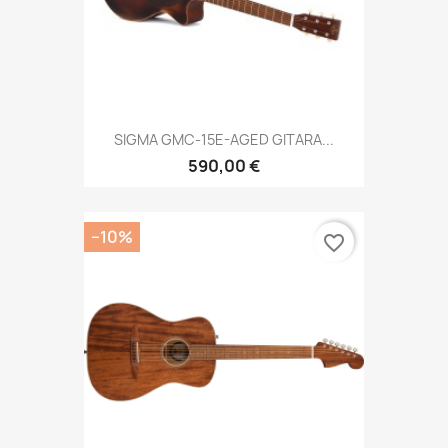
SIGMA GMC-15E-AGED GITARA...
590,00 €
−10%
favorite_border