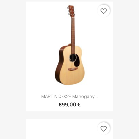
favorite_border
MARTIN D-X2E Mahogany...
899,00 €
favorite_border