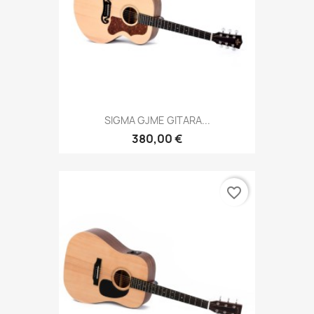
SIGMA GJME GITARA...
380,00 €
favorite_border