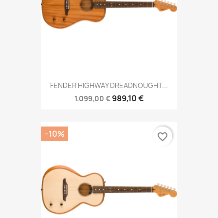
FENDER HIGHWAY DREADNOUGHT...
989,10 €
1.099,00 €
−10%
favorite_border