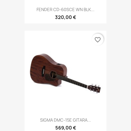
FENDER CD-60SCE WN BLK...
320,00 €
favorite_border
SIGMA DMC-15E GITARA...
569,00 €