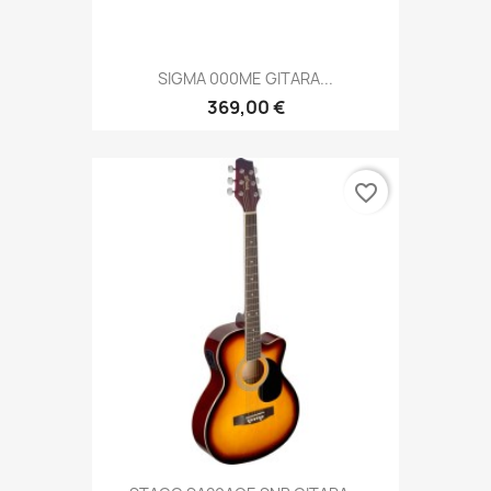
SIGMA 000ME GITARA...
369,00 €
favorite_border