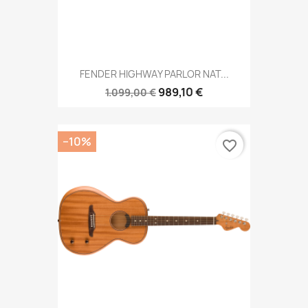
FENDER HIGHWAY PARLOR NAT...
989,10 €
1.099,00 €
−10%
favorite_border