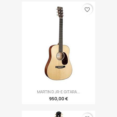
favorite_border
MARTIN D JR-E GITARA...
950,00 €