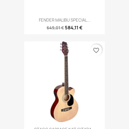
FENDER MALIBU SPECIAL...
584,11 €
649,01 €
favorite_border