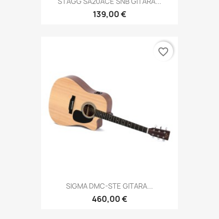
STAGG SA20ACE SNB GITARA...
139,00 €
favorite_border
SIGMA DMC-STE GITARA...
460,00 €