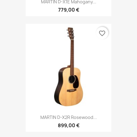
MARTIN D-X1E Mahogany...
779,00 €
favorite_border
MARTIN D-X2R Rosewood...
899,00 €