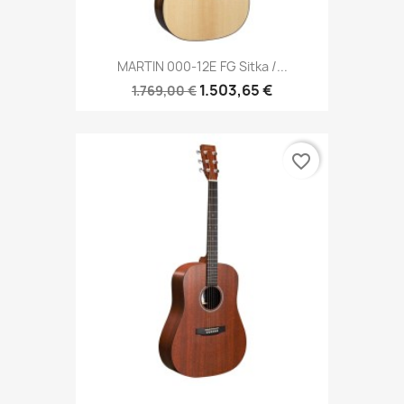
MARTIN 000-12E FG Sitka /...
1.503,65 €
1.769,00 €
favorite_border