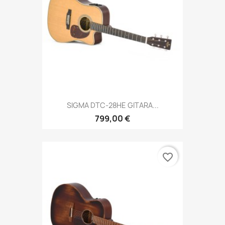
SIGMA DTC-28HE GITARA...
799,00 €
favorite_border