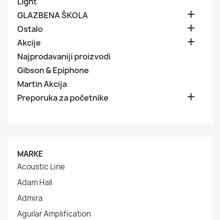
Light

GLAZBENA ŠKOLA

Ostalo

Akcije
Najprodavaniji proizvodi
Gibson & Epiphone
Martin Akcija

Preporuka za početnike
MARKE
Acoustic Line
Adam Hall
Admira
Aguilar Amplification