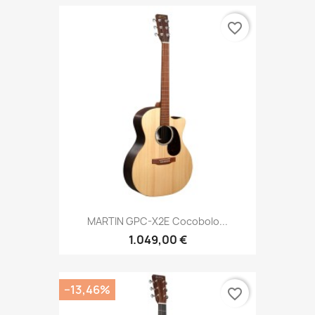
favorite_border
MARTIN GPC-X2E Cocobolo...
1.049,00 €
−13,46%
favorite_border