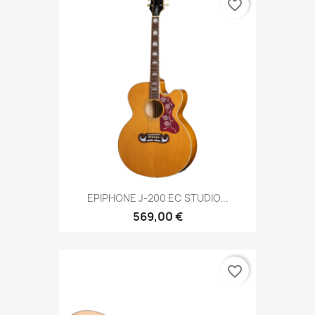
favorite_border
EPIPHONE J-200 EC STUDIO...
569,00 €
favorite_border