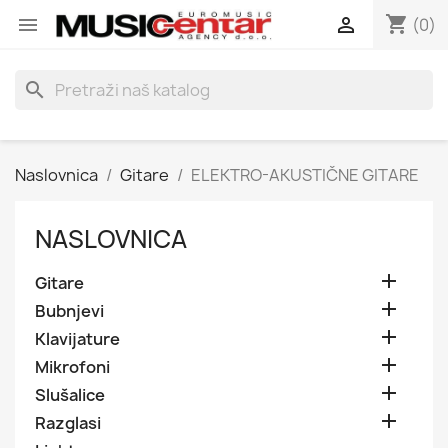
shopping_cart


(0)
search
Naslovnica
Gitare
ELEKTRO-AKUSTIČNE GITARE
NASLOVNICA

Gitare

Bubnjevi

Klavijature

Mikrofoni

Slušalice

Razglasi