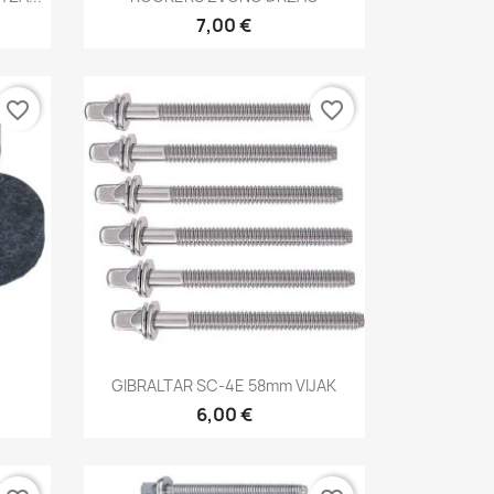
7,00 €
favorite_border
favorite_border
Brzi pregled

GIBRALTAR SC-4E 58mm VIJAK
6,00 €