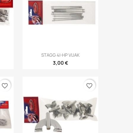
Brzi pregled

STAGG 4I-HP VIJAK
3,00 €
favorite_border
favorite_border