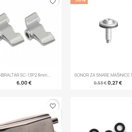
favorite_border
Brzi pregled
Brzi pregled


IBRALTAR SC-13P2 8mm...
SONOR ZA SNARE MAŠINICE 1
6,00 €
0,27 €
0,53 €
favorite_border