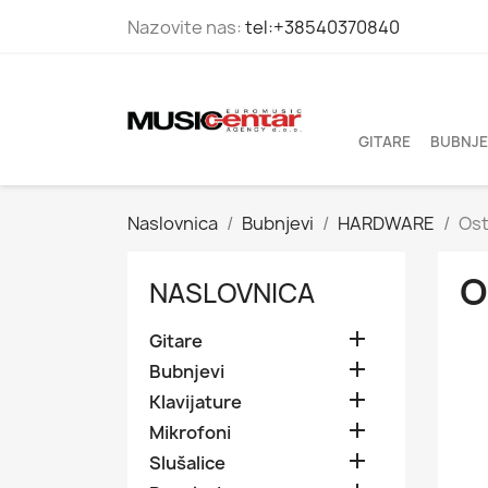
Nazovite nas:
tel:+38540370840
GITARE
BUBNJE
Naslovnica
Bubnjevi
HARDWARE
Ost
O
NASLOVNICA

Gitare

Bubnjevi

Klavijature

Mikrofoni

Slušalice