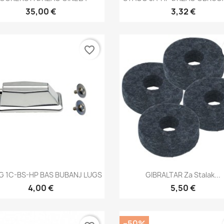
35,00 €
3,32 €
favorite_border
Brzi pregled
Brzi pregled


 1C-BS-HP BAS BUBANJ LUGS
GIBRALTAR Za Stalak...
4,00 €
5,50 €
−50%