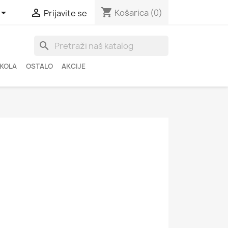
shopping_cart


Košarica
(0)
Prijavite se
search
ŠKOLA
OSTALO
AKCIJE