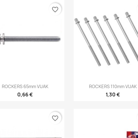
favorite_border
Brzi pregled
Brzi pregled


ROCKERS 65mm VIJAK
ROCKERS 110mm VIJAK
0,66 €
1,30 €
favorite_border