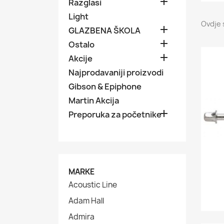

Razglasi
Light
Ovdje 

GLAZBENA ŠKOLA

Ostalo

Akcije
Najprodavaniji proizvodi
Gibson & Epiphone
Martin Akcija

Preporuka za početnike
MARKE
Acoustic Line
Adam Hall
Admira