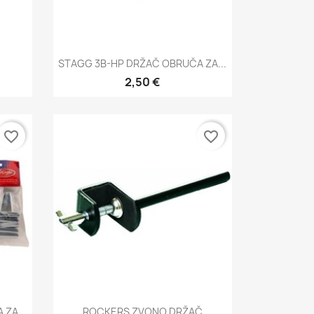
Brzi pregled

STAGG 3B-HP DRŽAČ OBRUČA ZA...
2,50 €
favorite_border
favorite_border
Brzi pregled

ZA...
ROCKERS ZVONO DRŽAČ