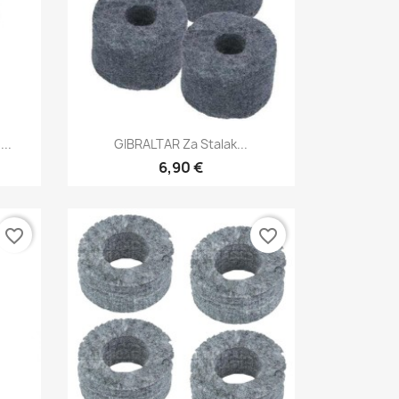
Brzi pregled

..
GIBRALTAR Za Stalak...
6,90 €
favorite_border
favorite_border