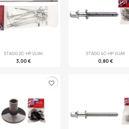
Brzi pregled
Brzi pregled


STAGG 2C-HP VIJAK
STAGG 4C-HP VIJAK
3,00 €
0,80 €
favorite_border