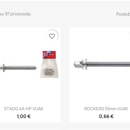
su 97 proizvoda.
Posloži
favorite_border
Brzi pregled
Brzi pregled


STAGG 4A-HP VIJAK
ROCKERS 55mm VIJAK
1,00 €
0,66 €