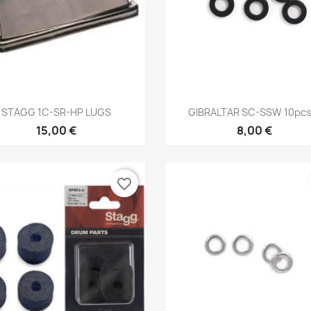
Brzi pregled
Brzi pregled


STAGG 1C-SR-HP LUGS
GIBRALTAR SC-SSW 10pcs.
15,00 €
8,00 €
favorite_border