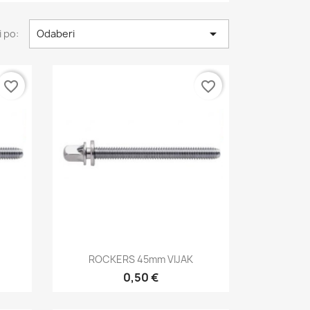

 po:
Odaberi
favorite_border
favorite_border
Brzi pregled

ROCKERS 45mm VIJAK
0,50 €