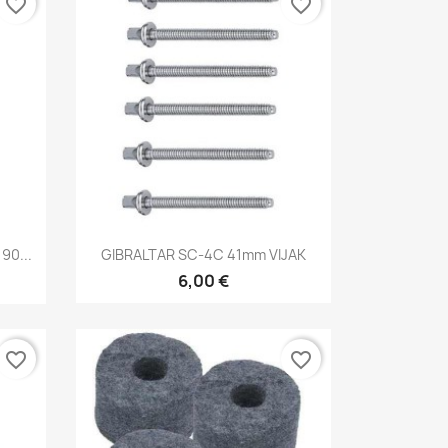
favorite_border
favorite_border
Brzi pregled

90...
GIBRALTAR SC-4C 41mm VIJAK
6,00 €
favorite_border
favorite_border