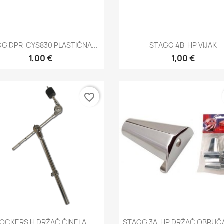
Brzi pregled
Brzi pregled


G DPR-CYS830 PLASTIČNA...
STAGG 4B-HP VIJAK
1,00 €
1,00 €
favorite_border
Brzi pregled
Brzi pregled


OCKERS H DRŽAČ ČINELA
STAGG 3A-HP DRŽAČ OBRUČA 