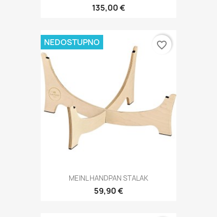
135,00 €
NEDOSTUPNO
favorite_border
MEINL HANDPAN STALAK
59,90 €