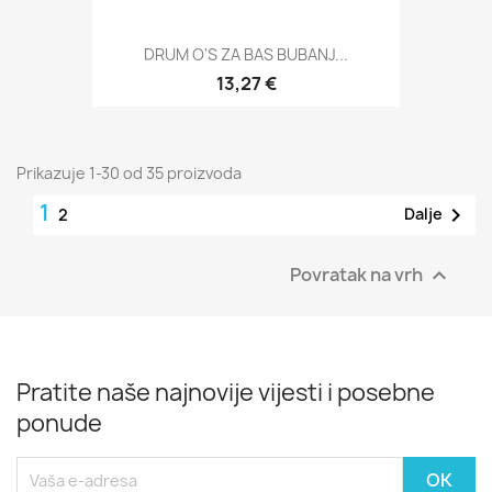
DRUM O'S ZA BAS BUBANJ...
13,27 €
Prikazuje 1-30 od 35 proizvoda
1

Dalje
2
Povratak na vrh

Pratite naše najnovije vijesti i posebne
ponude