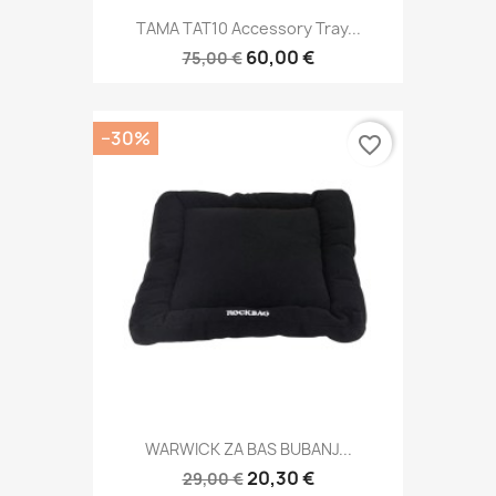
TAMA TAT10 Accessory Tray...
60,00 €
75,00 €
−30%
favorite_border
WARWICK ZA BAS BUBANJ...
20,30 €
29,00 €