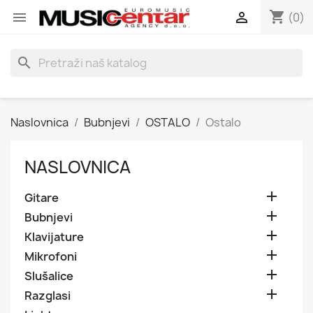
shopping_cart


(0)
search
Naslovnica
Bubnjevi
OSTALO
Ostalo
NASLOVNICA

Gitare

Bubnjevi

Klavijature

Mikrofoni

Slušalice

Razglasi