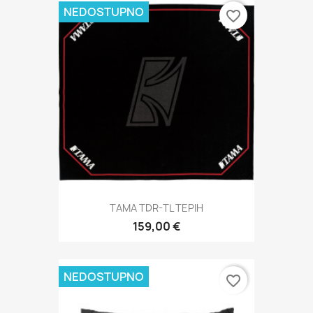
NEDOSTUPNO
favorite_border
TAMA TDR-TL TEPIH
159,00 €
NEDOSTUPNO
favorite_border