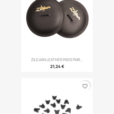
ZILDJIAN LEATHER PADS PAIR...
21,24 €
favorite_border