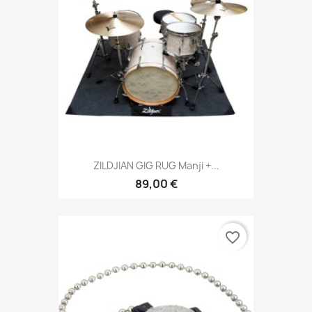
ZILDJIAN GIG RUG Manji +...
89,00 €
favorite_border