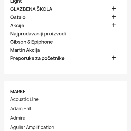
Light

GLAZBENA ŠKOLA

Ostalo

Akcije
Najprodavaniji proizvodi
Gibson & Epiphone
Martin Akcija

Preporuka za početnike
MARKE
Acoustic Line
Adam Hall
Admira
Aguilar Amplification