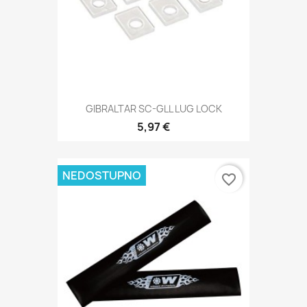
GIBRALTAR SC-GLL LUG LOCK
5,97 €
NEDOSTUPNO
favorite_border