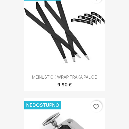
MEINL STICK WRAP TRAKA PALICE
9,90 €
NEDOSTUPNO
favorite_border