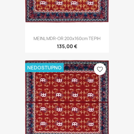
MEINL MDR-OR 200x160cm TEPIH
135,00 €
NEDOSTUPNO
favorite_border