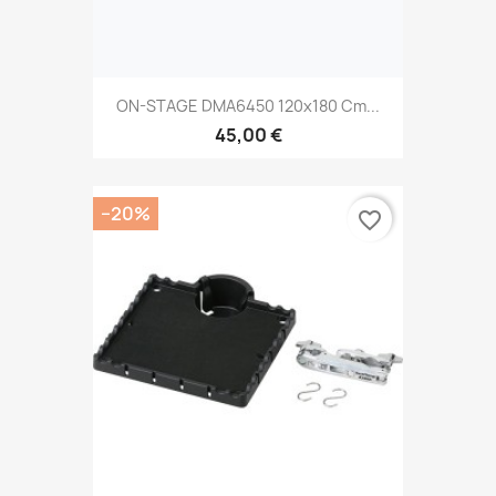
ON-STAGE DMA6450 120x180 Cm...
45,00 €
−20%
favorite_border