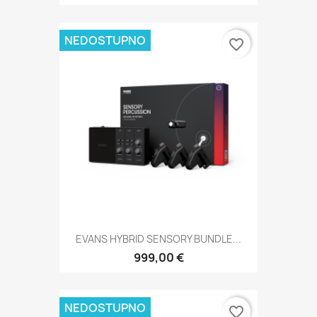
NEDOSTUPNO
favorite_border
EVANS HYBRID SENSORY BUNDLE...
999,00 €
NEDOSTUPNO
favorite_border