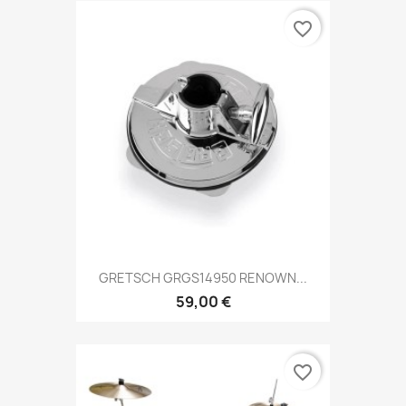
favorite_border
GRETSCH GRGS14950 RENOWN...
59,00 €
favorite_border