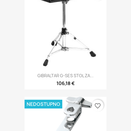
GIBRALTAR G-SES STOL ZA...
106,18 €
NEDOSTUPNO
favorite_border