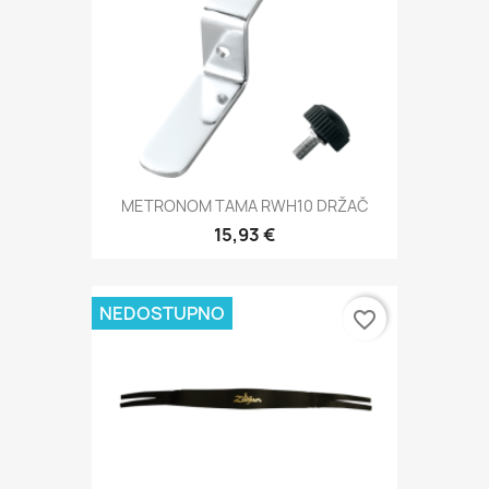
METRONOM TAMA RWH10 DRŽAČ
15,93 €
NEDOSTUPNO
favorite_border