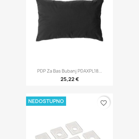
PDP Za Bas Bubanj PDAXPL18...
25,22 €
NEDOSTUPNO
favorite_border