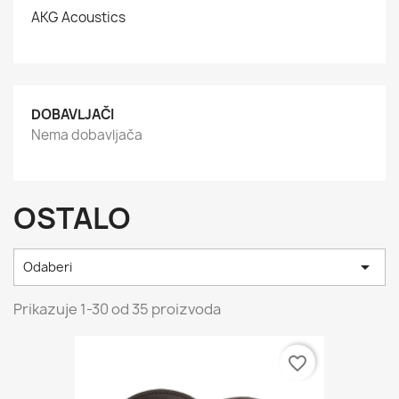
AKG Acoustics
DOBAVLJAČI
Nema dobavljača
OSTALO

Odaberi
Prikazuje 1-30 od 35 proizvoda
favorite_border