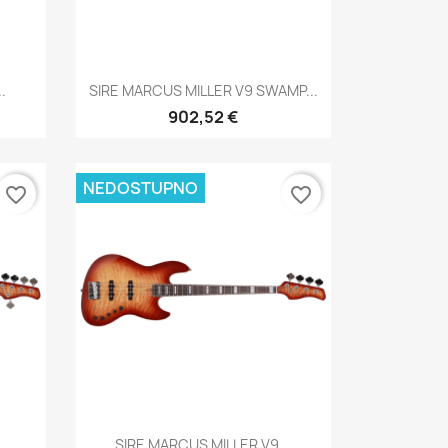
Brzi pregled

.
SIRE MARCUS MILLER V9 SWAMP...
902,52 €
NEDOSTUPNO
favorite_border
favorite_border
Brzi pregled

.
SIRE MARCUS MILLER V9...