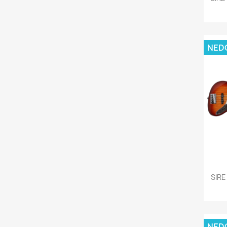
NED
SIRE
NED