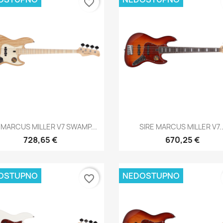
favorite_border
Brzi pregled
Brzi pregled


 MARCUS MILLER V7 SWAMP...
SIRE MARCUS MILLER V7..
728,65 €
670,25 €
OSTUPNO
NEDOSTUPNO
favorite_border