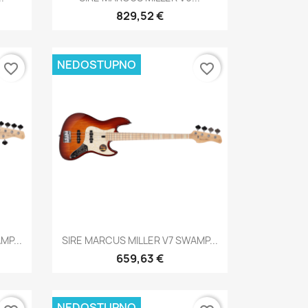
829,52 €
NEDOSTUPNO
favorite_border
favorite_border
Brzi pregled

MP...
SIRE MARCUS MILLER V7 SWAMP...
659,63 €
NEDOSTUPNO