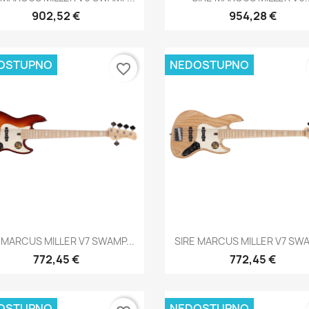
902,52 €
954,28 €
OSTUPNO
NEDOSTUPNO
favorite_border
Brzi pregled
Brzi pregled


 MARCUS MILLER V7 SWAMP...
SIRE MARCUS MILLER V7 SWA
772,45 €
772,45 €
OSTUPNO
NEDOSTUPNO