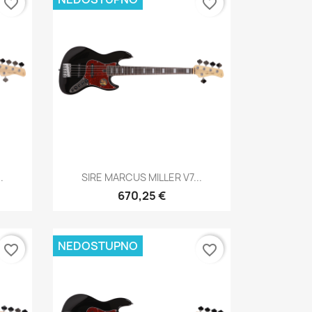
favorite_border
favorite_border
Brzi pregled

.
SIRE MARCUS MILLER V7...
670,25 €
NEDOSTUPNO
favorite_border
favorite_border