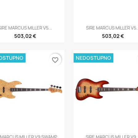
Brzi pregled
Brzi pregled


SIRE MARCUS MILLER V5...
SIRE MARCUS MILLER V5..
503,02 €
503,02 €
OSTUPNO
NEDOSTUPNO
favorite_border
Brzi pregled
Brzi pregled


 MARCUS MILLER V9 SWAMP...
SIRE MARCUS MILLER V9..