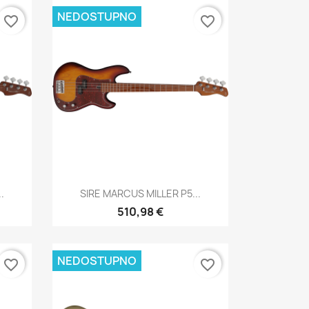
NEDOSTUPNO
favorite_border
favorite_border
Brzi pregled

.
SIRE MARCUS MILLER P5...
510,98 €
NEDOSTUPNO
favorite_border
favorite_border