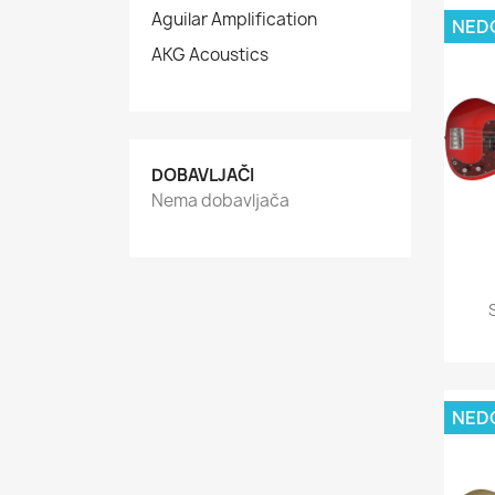
Aguilar Amplification
NED
AKG Acoustics
DOBAVLJAČI
Nema dobavljača
NED