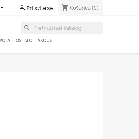
shopping_cart


Košarica
(0)
Prijavite se
search
ŠKOLA
OSTALO
AKCIJE