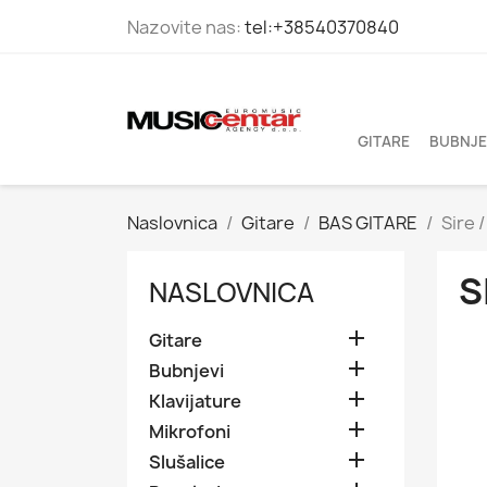
Nazovite nas:
tel:+38540370840
GITARE
BUBNJE
Naslovnica
Gitare
BAS GITARE
Sire 
S
NASLOVNICA

Gitare

Bubnjevi

Klavijature

Mikrofoni

Slušalice