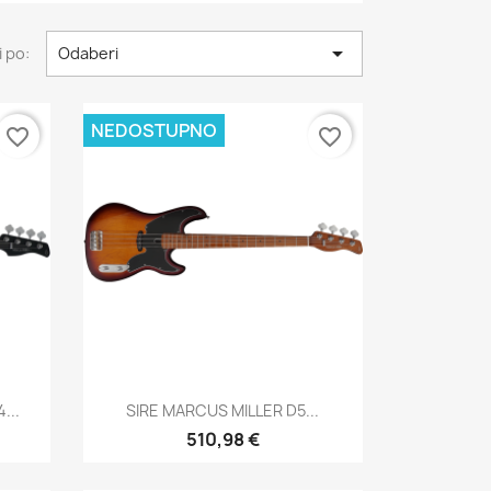

 po:
Odaberi
NEDOSTUPNO
favorite_border
favorite_border
Brzi pregled

...
SIRE MARCUS MILLER D5...
510,98 €