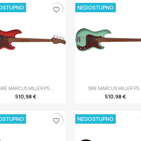
OSTUPNO
NEDOSTUPNO
favorite_border
Brzi pregled
Brzi pregled


SIRE MARCUS MILLER P5...
SIRE MARCUS MILLER P5..
510,98 €
510,98 €
OSTUPNO
NEDOSTUPNO
favorite_border