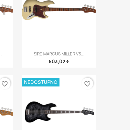
Brzi pregled

.
SIRE MARCUS MILLER V5...
503,02 €
NEDOSTUPNO
favorite_border
favorite_border