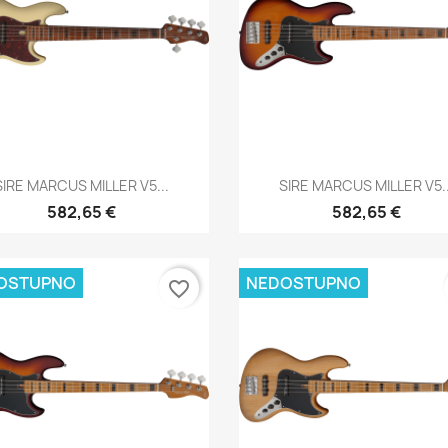
Brzi pregled
Brzi pregled


SIRE MARCUS MILLER V5...
SIRE MARCUS MILLER V5..
582,65 €
582,65 €
OSTUPNO
NEDOSTUPNO
favorite_border