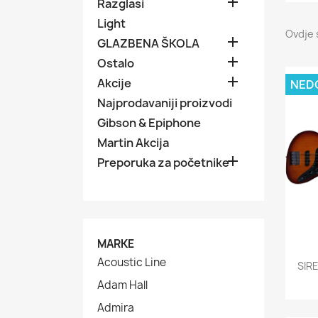

Razglasi
Light
Ovdje 

GLAZBENA ŠKOLA

Ostalo

Akcije
NED
Najprodavaniji proizvodi
Gibson & Epiphone
Martin Akcija

Preporuka za početnike
MARKE
Acoustic Line
SIR
Adam Hall
Admira