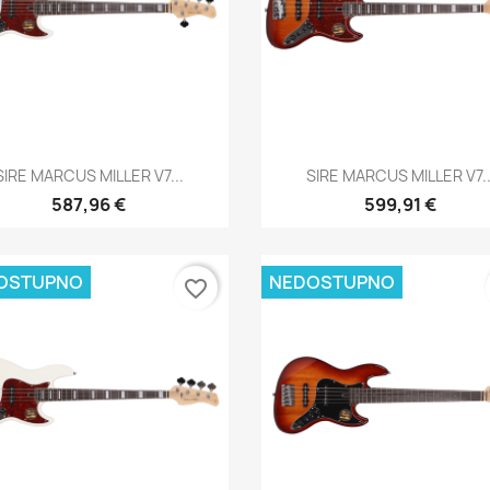
Brzi pregled
Brzi pregled


SIRE MARCUS MILLER V7...
SIRE MARCUS MILLER V7..
587,96 €
599,91 €
OSTUPNO
NEDOSTUPNO
favorite_border