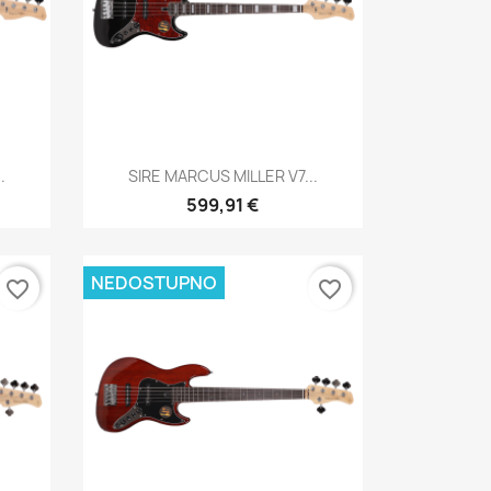
Brzi pregled

.
SIRE MARCUS MILLER V7...
599,91 €
NEDOSTUPNO
favorite_border
favorite_border