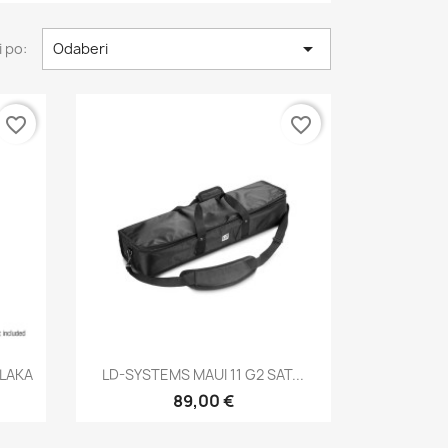

 po:
Odaberi
favorite_border
favorite_border
Brzi pregled

VLAKA
LD-SYSTEMS MAUI 11 G2 SAT...
89,00 €