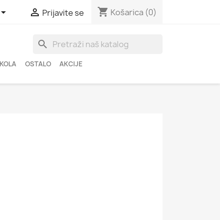
shopping_cart


Košarica
(0)
Prijavite se
search
ŠKOLA
OSTALO
AKCIJE