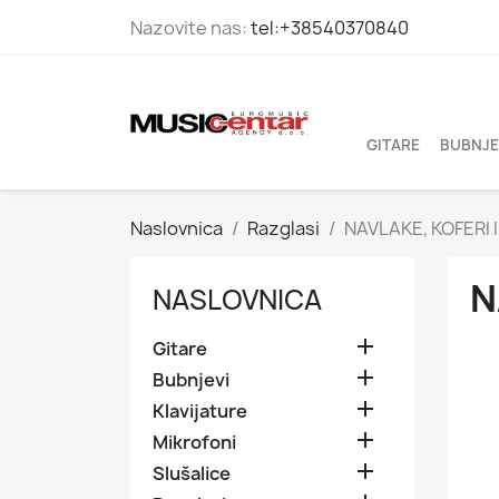
Nazovite nas:
tel:+38540370840
GITARE
BUBNJE
Naslovnica
Razglasi
NAVLAKE, KOFERI 
N
NASLOVNICA

Gitare

Bubnjevi

Klavijature

Mikrofoni

Slušalice