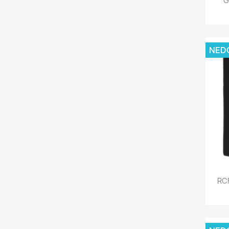
G
NED
RCF