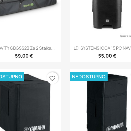
Brzi pregled
Brzi pregled


VITY GBGSS2B Za 2 Stalka...
LD-SYSTEMS ICOA 15 PC NA
59,00 €
55,00 €
OSTUPNO
NEDOSTUPNO
favorite_border