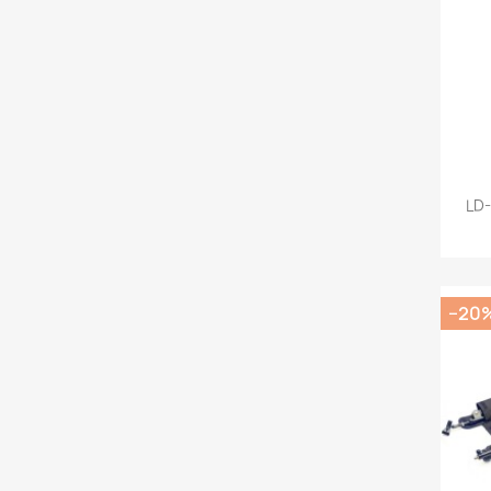
LD-
−20