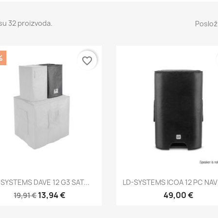
su 32 proizvoda.
Posloži
%
favorite_border
Brzi pregled
Brzi pregled


-SYSTEMS DAVE 12 G3 SAT...
LD-SYSTEMS ICOA 12 PC NA
13,94 €
49,00 €
19,91 €