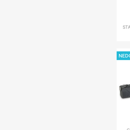
STA
NED