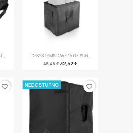
Brzi pregled

...
LD-SYSTEMS DAVE 15 G3 SUB...
32,52 €
46,45 €
NEDOSTUPNO
favorite_border
favorite_border