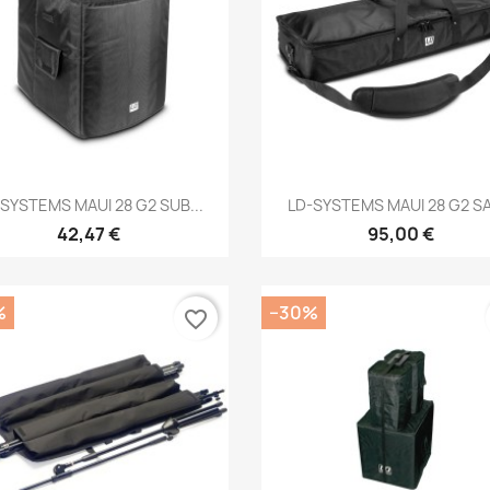
Brzi pregled
Brzi pregled


SYSTEMS MAUI 28 G2 SUB...
LD-SYSTEMS MAUI 28 G2 SAT
42,47 €
95,00 €
%
−30%
favorite_border