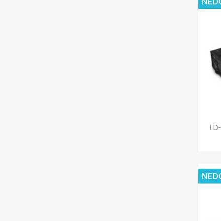
NED
LD-
NED