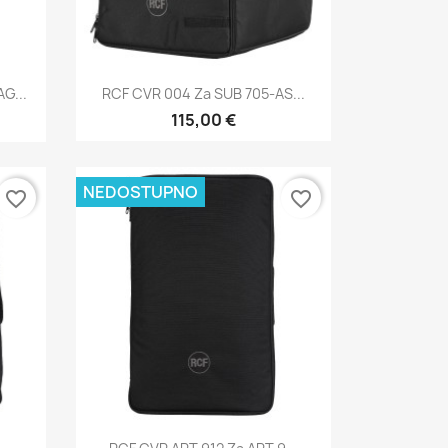
Brzi pregled

G...
RCF CVR 004 Za SUB 705-AS...
115,00 €
NEDOSTUPNO
favorite_border
favorite_border
Brzi pregled
