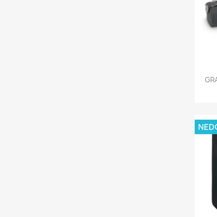
GRA
NED