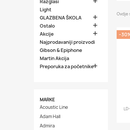

Razglasi
Light
Ovdje 

GLAZBENA ŠKOLA

Ostalo

Akcije
−30
Najprodavaniji proizvodi
Gibson & Epiphone
Martin Akcija

Preporuka za početnike
MARKE
Acoustic Line
LD
Adam Hall
Admira