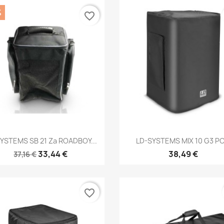
%
favorite_border
Brzi pregled
Brzi pregled


YSTEMS SB 21 Za ROADBOY...
LD-SYSTEMS MIX 10 G3 PC.
33,44 €
38,49 €
37,16 €
favorite_border