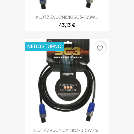
KLOTZ ZVUČNIČKI SC3-10SW...
43,13 €
NEDOSTUPNO
favorite_border
KLOTZ ZVUČNIČKI SC3-01SW 1m...