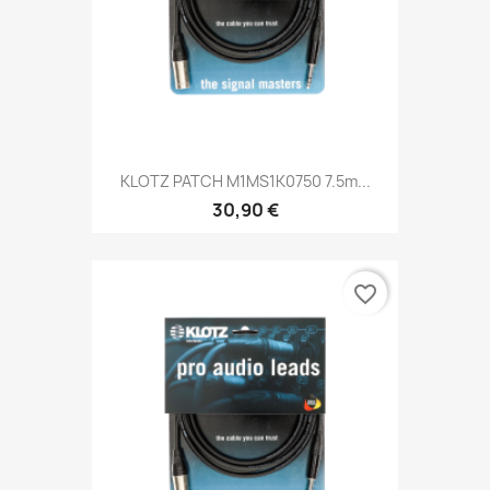
KLOTZ PATCH M1MS1K0750 7.5m...
30,90 €
favorite_border