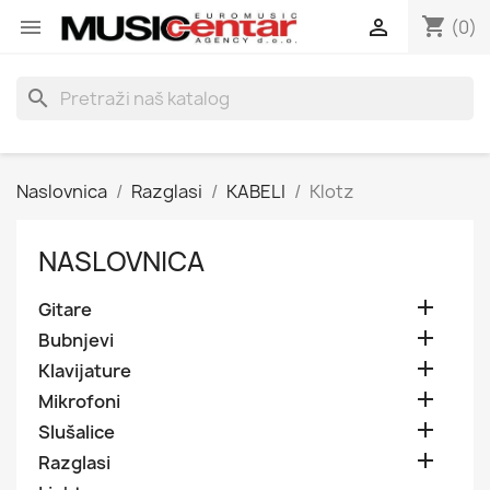
shopping_cart


(0)
search
Naslovnica
Razglasi
KABELI
Klotz
NASLOVNICA

Gitare

Bubnjevi

Klavijature

Mikrofoni

Slušalice

Razglasi