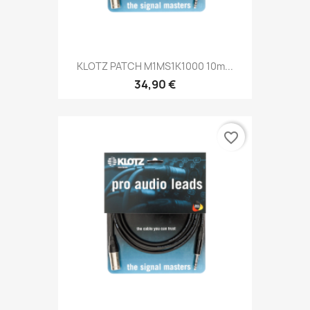
KLOTZ PATCH M1MS1K1000 10m...
34,90 €
favorite_border