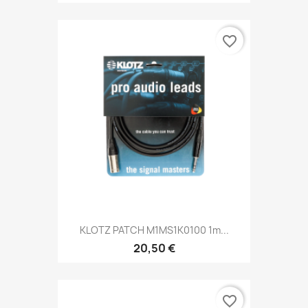
favorite_border
KLOTZ PATCH M1MS1K0100 1m...
20,50 €
favorite_border