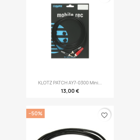
KLOTZ PATCH AY7-0300 Mini...
13,00 €
−50%
favorite_border