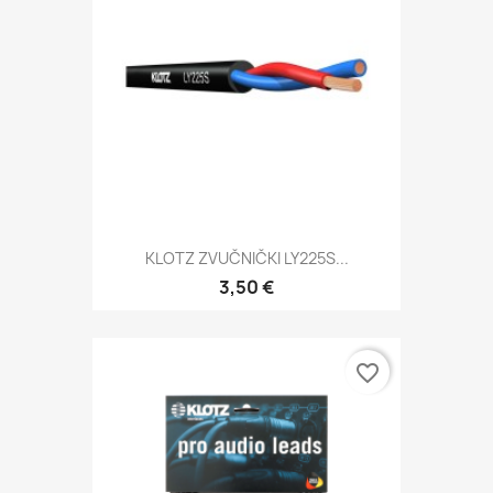
KLOTZ ZVUČNIČKI LY225S...
3,50 €
favorite_border