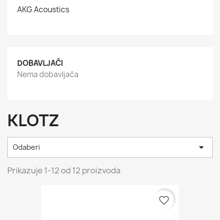
AKG Acoustics
DOBAVLJAČI
Nema dobavljača
KLOTZ

Odaberi
Prikazuje 1-12 od 12 proizvoda
favorite_border