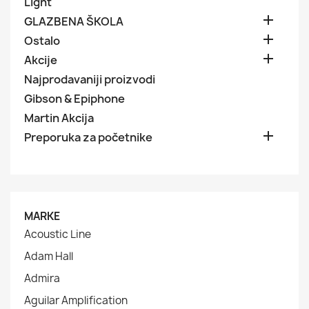
Light

GLAZBENA ŠKOLA

Ostalo

Akcije
Najprodavaniji proizvodi
Gibson & Epiphone
Martin Akcija

Preporuka za početnike
MARKE
Acoustic Line
Adam Hall
Admira
Aguilar Amplification