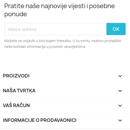
Pratite naše najnovije vijesti i posebne
ponude
Možete se odjaviti u bilo kojem trenutku. U tu svrhu, molimo pronađite
naše kontakt informacije u pravnim obavijestima.
PROIZVODI

NAŠA TVRTKA

VAŠ RAČUN

INFORMACIJE O PRODAVAONICI
keyboard_arrow_down