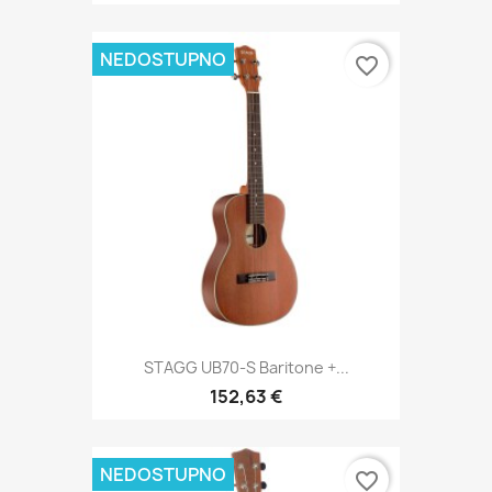
NEDOSTUPNO
favorite_border
STAGG UB70-S Baritone +...
152,63 €
NEDOSTUPNO
favorite_border