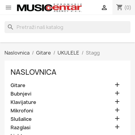
shopping_cart


(0)
search
Naslovnica
Gitare
UKULELE
Stagg
NASLOVNICA

Gitare

Bubnjevi

Klavijature

Mikrofoni

Slušalice

Razglasi