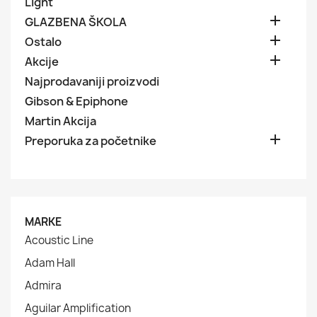
Light

GLAZBENA ŠKOLA

Ostalo

Akcije
Najprodavaniji proizvodi
Gibson & Epiphone
Martin Akcija

Preporuka za početnike
MARKE
Acoustic Line
Adam Hall
Admira
Aguilar Amplification