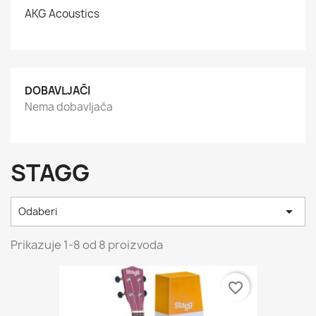
AKG Acoustics
DOBAVLJAČI
Nema dobavljača
STAGG

Odaberi
Prikazuje 1-8 od 8 proizvoda
favorite_border