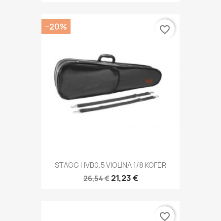
−20%
favorite_border
STAGG HVB0.5 VIOLINA 1/8 KOFER
21,23 €
26,54 €
favorite_border