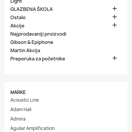
Light

GLAZBENA ŠKOLA

Ostalo

Akcije
Najprodavaniji proizvodi
Gibson & Epiphone
Martin Akcija

Preporuka za početnike
MARKE
Acoustic Line
Adam Hall
Admira
Aguilar Amplification