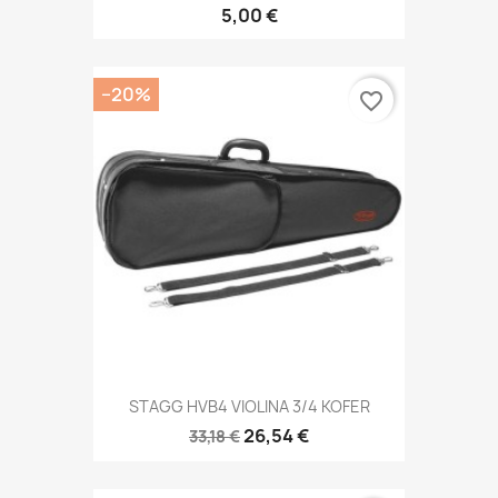
5,00 €
−20%
favorite_border
STAGG HVB4 VIOLINA 3/4 KOFER
26,54 €
33,18 €