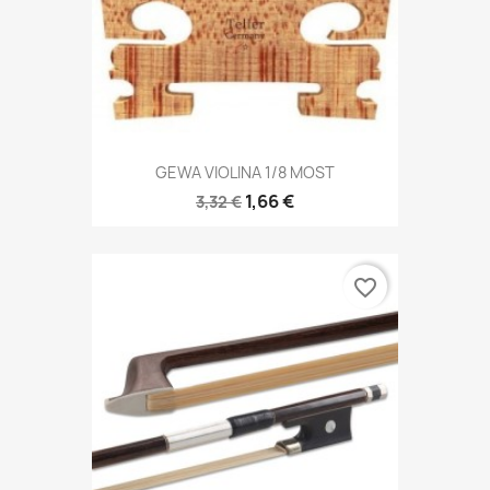
GEWA VIOLINA 1/8 MOST
1,66 €
3,32 €
favorite_border