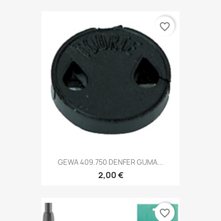
favorite_border
GEWA 409.750 DENFER GUMA...
2,00 €
favorite_border