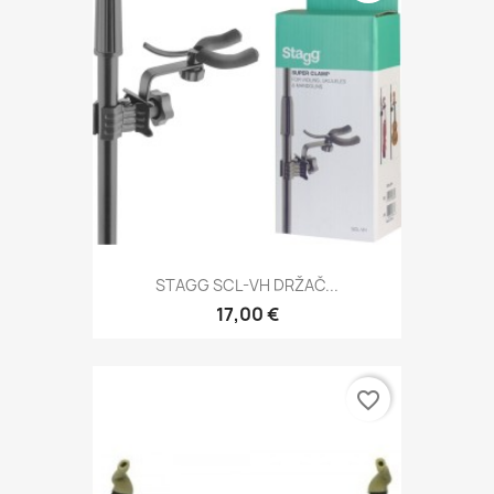
STAGG SCL-VH DRŽAČ...
17,00 €
favorite_border