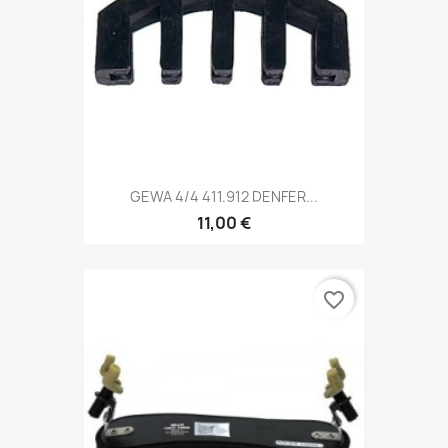
GEWA 4/4 411.912 DENFER...
11,00 €
favorite_border