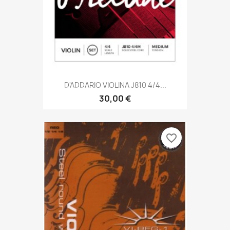
D'ADDARIO VIOLINA J810 4/4...
30,00 €
favorite_border