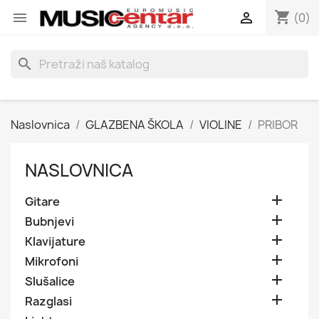
shopping_cart


(0)
search
Naslovnica
GLAZBENA ŠKOLA
VIOLINE
PRIBOR
NASLOVNICA

Gitare

Bubnjevi

Klavijature

Mikrofoni

Slušalice

Razglasi