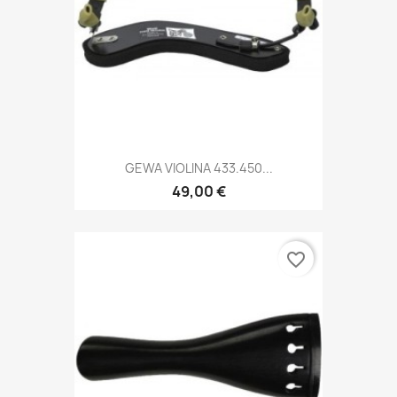
GEWA VIOLINA 433.450...
49,00 €
favorite_border