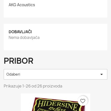
AKG Acoustics
DOBAVLJAČI
Nema dobavljača
PRIBOR

Odaberi
Prikazuje 1-26 od 26 proizvoda
favorite_border