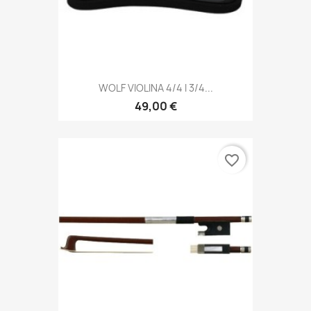
WOLF VIOLINA 4/4 I 3/4...
49,00 €
favorite_border