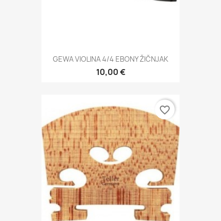
GEWA VIOLINA 4/4 EBONY ŽIČNJAK
10,00 €
favorite_border