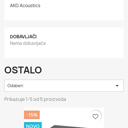
AKG Acoustics
DOBAVLJAČI
Nema dobavljača
OSTALO

Odaberi
Prikazuje 1-5 od 5 proizvoda
−15%
favorite_border
NOVO