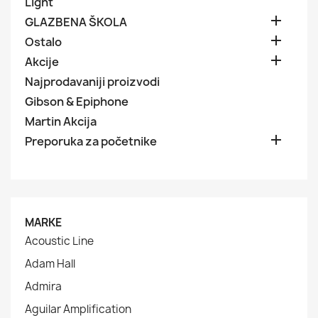
Light

GLAZBENA ŠKOLA

Ostalo

Akcije
Najprodavaniji proizvodi
Gibson & Epiphone
Martin Akcija

Preporuka za početnike
MARKE
Acoustic Line
Adam Hall
Admira
Aguilar Amplification