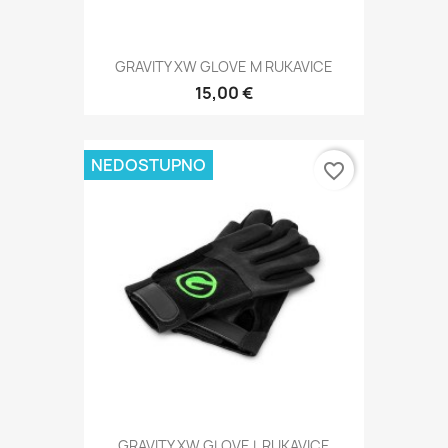
GRAVITY XW GLOVE M RUKAVICE
15,00 €
NEDOSTUPNO
favorite_border
GRAVITY XW GLOVE L RUKAVICE