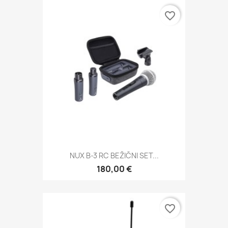
favorite_border
NUX B-3 RC BEŽIČNI SET...
180,00 €
favorite_border