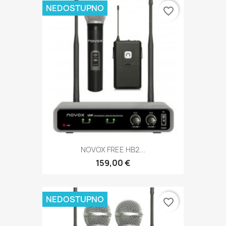
NEDOSTUPNO
favorite_border
NOVOX FREE HB2...
159,00 €
NEDOSTUPNO
favorite_border