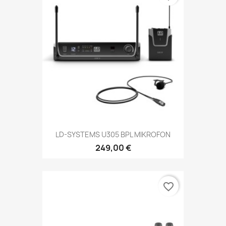
LD-SYSTEMS U305 BPL MIKROFON
249,00 €
favorite_border