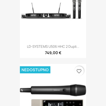
LD-SYSTEMS U506 HHC 2 Dupli...
749,00 €
NEDOSTUPNO
favorite_border