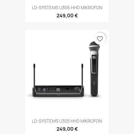
LD-SYSTEMS U306 HHD MIKROFON
249,00 €
favorite_border
LD-SYSTEMS U305 HHD MIKROFON
249,00 €