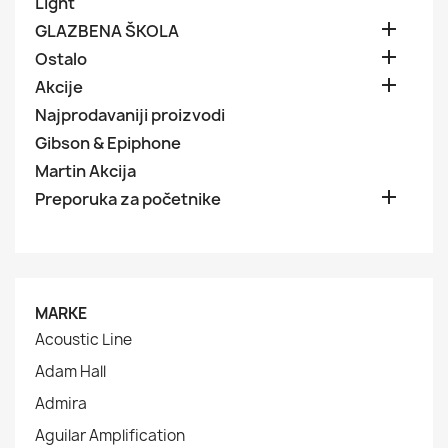
Light

GLAZBENA ŠKOLA

Ostalo

Akcije
Najprodavaniji proizvodi
Gibson & Epiphone
Martin Akcija

Preporuka za početnike
MARKE
Acoustic Line
Adam Hall
Admira
Aguilar Amplification