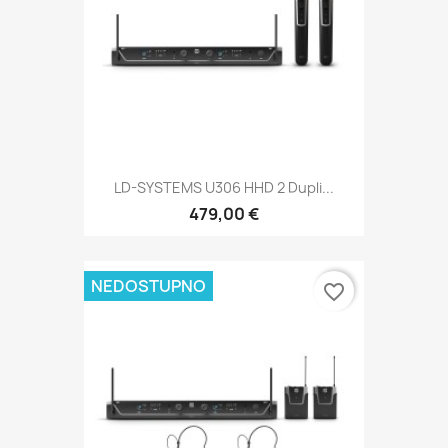
LD-SYSTEMS U306 HHD 2 Dupli...
479,00 €
NEDOSTUPNO
favorite_border