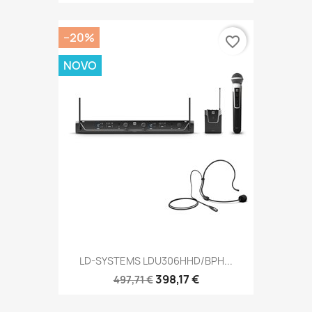
−20%
favorite_border
NOVO
LD-SYSTEMS LDU306HHD/BPH...
398,17 €
497,71 €