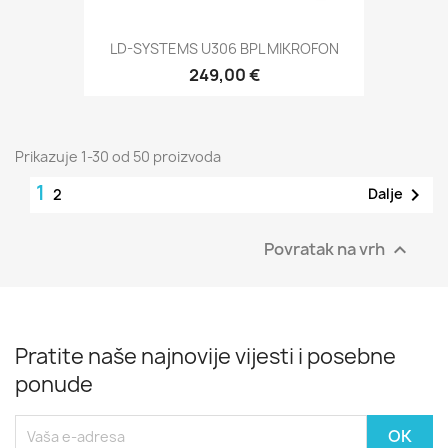
LD-SYSTEMS U306 BPL MIKROFON
249,00 €
Prikazuje 1-30 od 50 proizvoda
1

Dalje
2
Povratak na vrh

Pratite naše najnovije vijesti i posebne
ponude