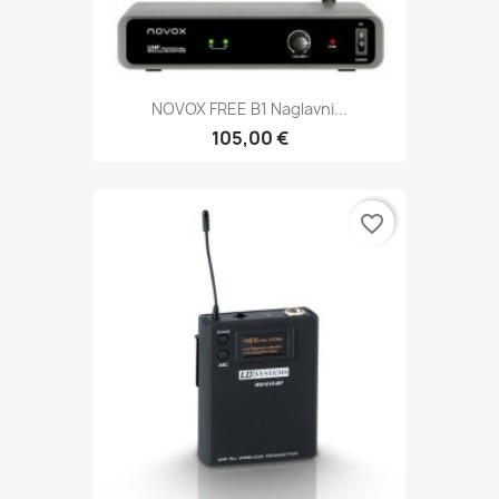
NOVOX FREE B1 Naglavni...
105,00 €
favorite_border