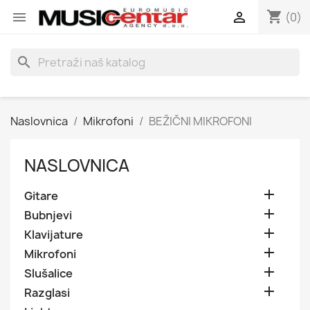
shopping_cart


(0)
search
Naslovnica
Mikrofoni
BEŽIČNI MIKROFONI
NASLOVNICA

Gitare

Bubnjevi

Klavijature

Mikrofoni

Slušalice

Razglasi