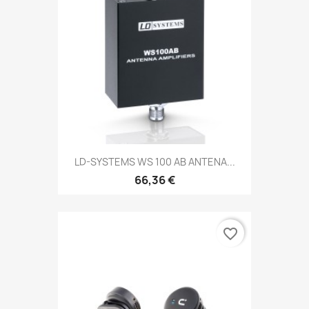
LD-SYSTEMS WS 100 AB ANTENA...
66,36 €
favorite_border