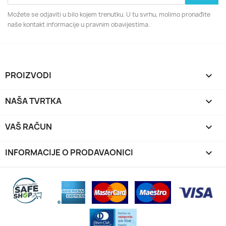
Možete se odjaviti u bilo kojem trenutku. U tu svrhu, molimo pronađite
naše kontakt informacije u pravnim obavijestima.
PROIZVODI

NAŠA TVRTKA

VAŠ RAČUN

INFORMACIJE O PRODAVAONICI
keyboard_arrow_down