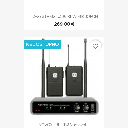
LD-SYSTEMS U306 BPW MIKROFON
269,00 €
NEDOSTUPNO
favorite_border
NOVOX FREE B2 Naglavni...