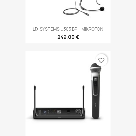
LD-SYSTEMS U305 BPH MIKROFON
249,00 €
favorite_border