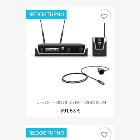
NEDOSTUPNO
favorite_border
LD-SYSTEMS U506 BPL MIKROFON
391,53 €
NEDOSTUPNO
favorite_border