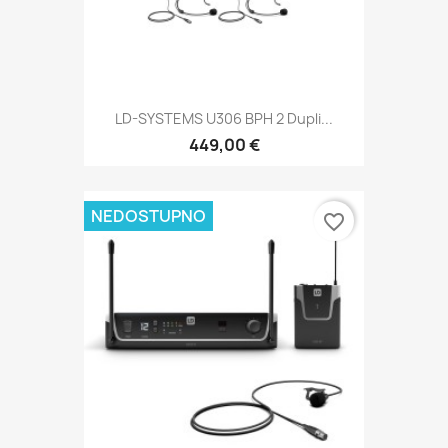
LD-SYSTEMS U306 BPH 2 Dupli...
449,00 €
NEDOSTUPNO
favorite_border