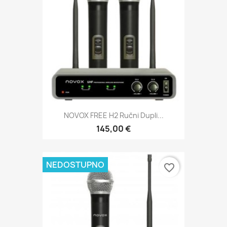
NOVOX FREE H2 Ručni Dupli...
145,00 €
NEDOSTUPNO
favorite_border