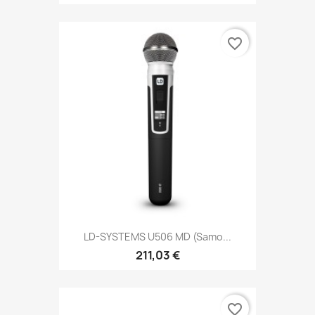
favorite_border
LD-SYSTEMS U506 MD (samo...
211,03 €
favorite_border