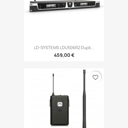
LD-SYSTEMS LDU506R2 Dupli...
459,00 €
favorite_border