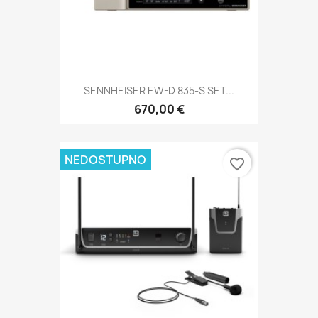
SENNHEISER EW-D 835-S SET...
670,00 €
NEDOSTUPNO
favorite_border