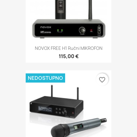
NOVOX FREE H1 Ručni MIKROFON
115,00 €
NEDOSTUPNO
favorite_border