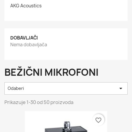
AKG Acoustics
DOBAVLJAČI
Nema dobavljača
BEŽIČNI MIKROFONI

Odaberi
Prikazuje 1-30 od 50 proizvoda
favorite_border