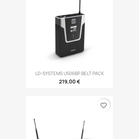
LD-SYSTEMS U506BP BELT PACK
219,00 €
favorite_border