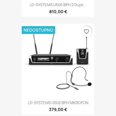
LD-SYSTEMS U506 BPH 2 Dupli...
810,00 €
NEDOSTUPNO
favorite_border
LD-SYSTEMS U506 BPH MIKROFON
379,00 €