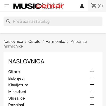
shopping_cart


(0)
search
Naslovnica
Ostalo
Harmonike
Pribor za
harmonike
NASLOVNICA

Gitare

Bubnjevi

Klavijature

Mikrofoni

Slušalice

Razglasi