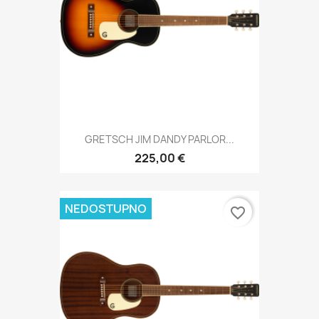
GRETSCH JIM DANDY PARLOR...
225,00 €
NEDOSTUPNO
favorite_border