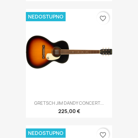
NEDOSTUPNO
favorite_border
GRETSCH JIM DANDY CONCERT...
225,00 €
NEDOSTUPNO
favorite_border