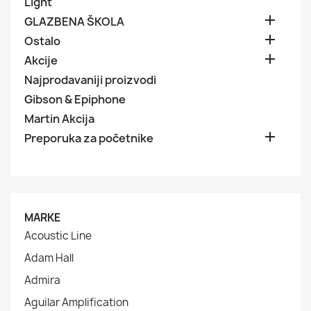
Light

GLAZBENA ŠKOLA

Ostalo

Akcije
Najprodavaniji proizvodi
Gibson & Epiphone
Martin Akcija

Preporuka za početnike
MARKE
Acoustic Line
Adam Hall
Admira
Aguilar Amplification