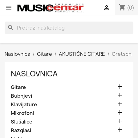
shopping_cart


(0)
search
Naslovnica
Gitare
AKUSTIČNE GITARE
Gretsch
NASLOVNICA

Gitare

Bubnjevi

Klavijature

Mikrofoni

Slušalice

Razglasi