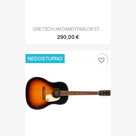
GRETSCH JIM DANDY PARLOR ST...
290,00 €
NEDOSTUPNO
favorite_border