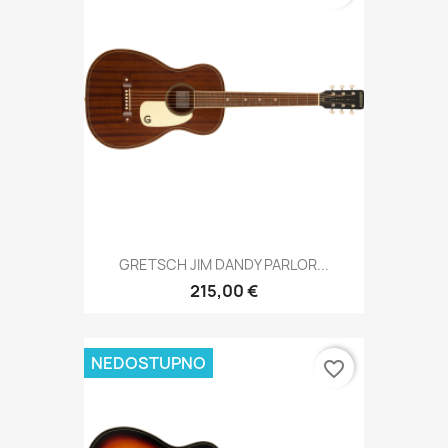
GRETSCH JIM DANDY PARLOR...
215,00 €
NEDOSTUPNO
favorite_border