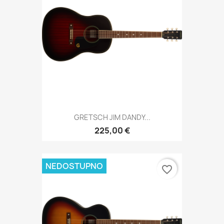
GRETSCH JIM DANDY...
225,00 €
NEDOSTUPNO
favorite_border