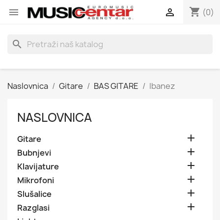
shopping_cart


(0)
search
Naslovnica
Gitare
BAS GITARE
Ibanez
NASLOVNICA

Gitare

Bubnjevi

Klavijature

Mikrofoni

Slušalice

Razglasi