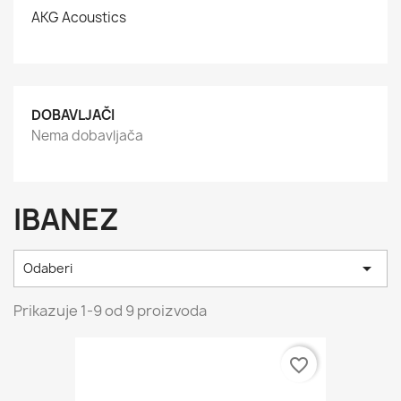
AKG Acoustics
DOBAVLJAČI
Nema dobavljača
IBANEZ

Odaberi
Prikazuje 1-9 od 9 proizvoda
favorite_border