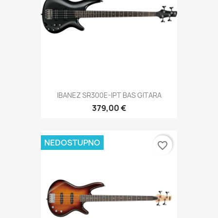
IBANEZ SR300E-IPT BAS GITARA
379,00 €
NEDOSTUPNO
favorite_border