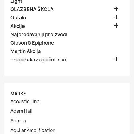
Light

GLAZBENA ŠKOLA

Ostalo

Akcije
Najprodavaniji proizvodi
Gibson & Epiphone
Martin Akcija

Preporuka za početnike
MARKE
Acoustic Line
Adam Hall
Admira
Aguilar Amplification