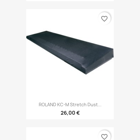
favorite_border
ROLAND KC-M Stretch Dust...
26,00 €
favorite_border