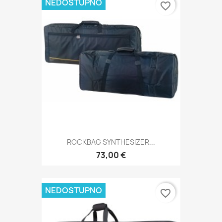
NEDOSTUPNO
favorite_border
ROCKBAG SYNTHESIZER...
73,00 €
NEDOSTUPNO
favorite_border