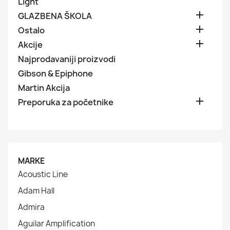
Light

GLAZBENA ŠKOLA

Ostalo

Akcije
Najprodavaniji proizvodi
Gibson & Epiphone
Martin Akcija

Preporuka za početnike
MARKE
Acoustic Line
Adam Hall
Admira
Aguilar Amplification