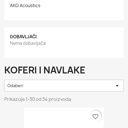
AKG Acoustics
DOBAVLJAČI
Nema dobavljača
KOFERI I NAVLAKE

Odaberi
Prikazuje 1-30 od 34 proizvoda
favorite_border