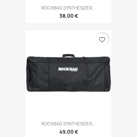
ROCKBAG SYNTHESIZER...
38,00 €
favorite_border
ROCKBAG SYNTHESIZER...
49,00 €