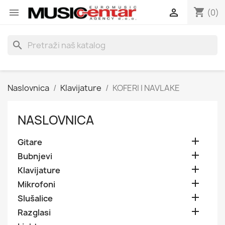
shopping_cart


(0)
search
Naslovnica
Klavijature
KOFERI I NAVLAKE
NASLOVNICA

Gitare

Bubnjevi

Klavijature

Mikrofoni

Slušalice

Razglasi