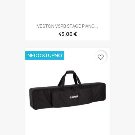
VESTON VSPB STAGE PIANO...
45,00 €
NEDOSTUPNO
favorite_border