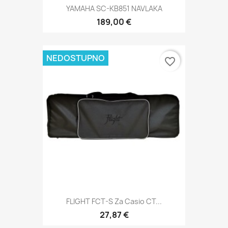
YAMAHA SC-KB851 NAVLAKA
189,00 €
NEDOSTUPNO
favorite_border
FLIGHT FCT-S Za Casio CT...
27,87 €