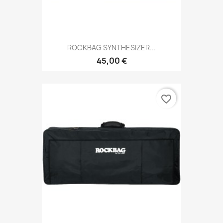
ROCKBAG SYNTHESIZER...
45,00 €
favorite_border