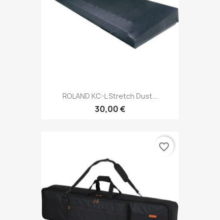
ROLAND KC-L Stretch Dust...
30,00 €
favorite_border