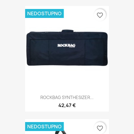
NEDOSTUPNO
favorite_border
ROCKBAG SYNTHESIZER...
42,47 €
NEDOSTUPNO
favorite_border