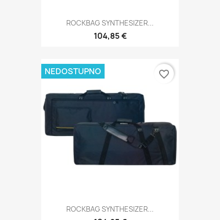
ROCKBAG SYNTHESIZER...
104,85 €
NEDOSTUPNO
favorite_border
ROCKBAG SYNTHESIZER...