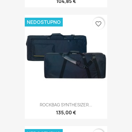
104,85 €
NEDOSTUPNO
favorite_border
ROCKBAG SYNTHESIZER...
135,00 €