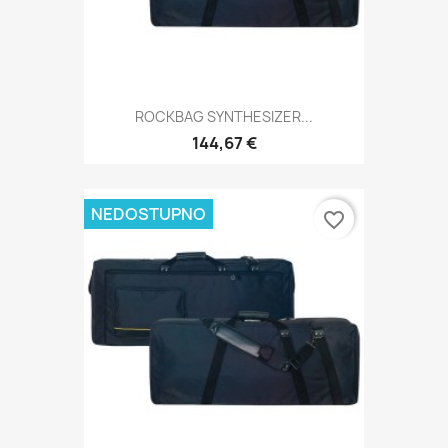
ROCKBAG SYNTHESIZER...
144,67 €
NEDOSTUPNO
favorite_border