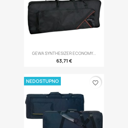
GEWA SYNTHESIZER ECONOMY...
63,71 €
NEDOSTUPNO
favorite_border