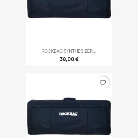
ROCKBAG SYNTHESIZER...
38,00 €
favorite_border