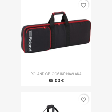
favorite_border
ROLAND CB-GO61KP NAVLAKA
85,00 €
favorite_border