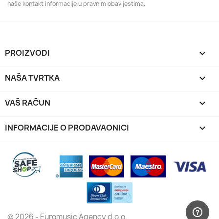
naše kontakt informacije u pravnim obavijestima.
PROIZVODI

NAŠA TVRTKA

VAŠ RAČUN

INFORMACIJE O PRODAVAONICI
keyboard_arrow_down
© 2026 - Euromusic Agency d.o.o.