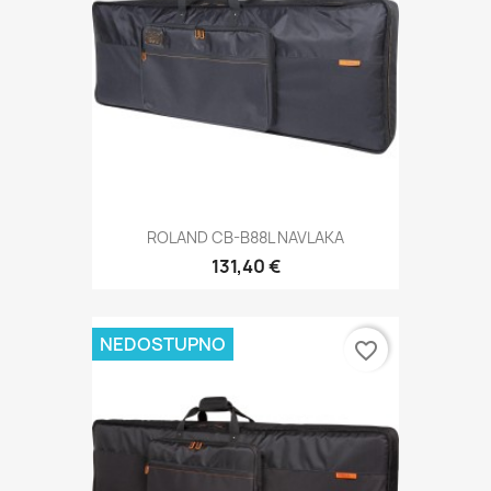
ROLAND CB-B88L NAVLAKA
131,40 €
NEDOSTUPNO
favorite_border