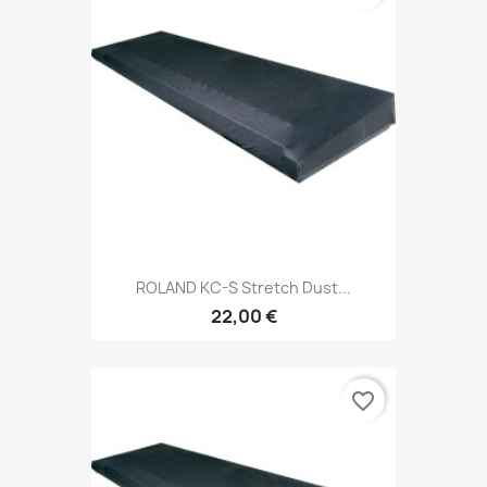
ROLAND KC-S Stretch Dust...
22,00 €
favorite_border