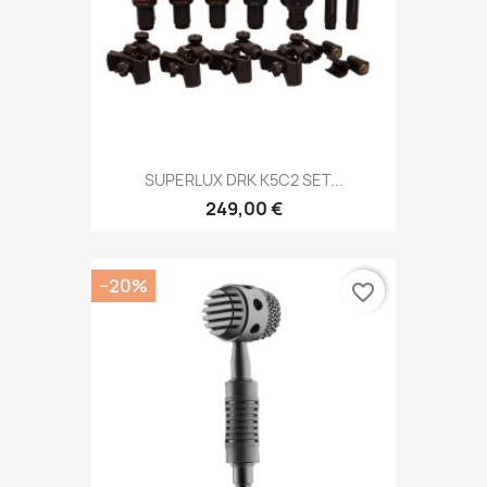
SUPERLUX DRK K5C2 SET...
249,00 €
−20%
favorite_border