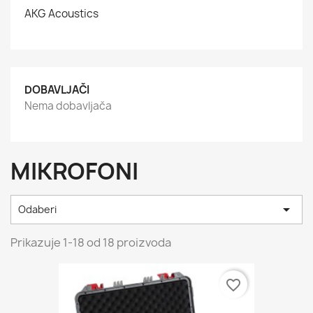
AKG Acoustics
DOBAVLJAČI
Nema dobavljača
MIKROFONI

Odaberi
Prikazuje 1-18 od 18 proizvoda
favorite_border