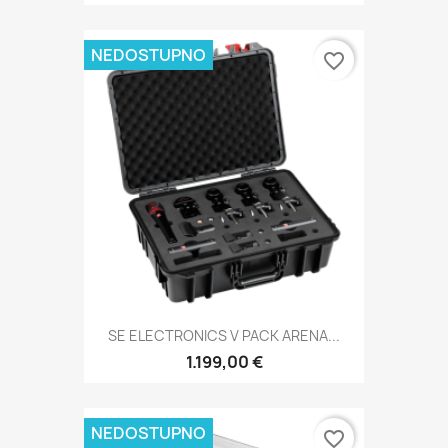
NEDOSTUPNO
favorite_border
SE ELECTRONICS V PACK ARENA...
1.199,00 €
NEDOSTUPNO
favorite_border