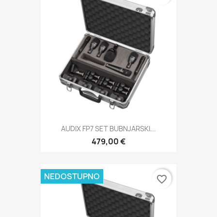
AUDIX FP7 SET BUBNJARSKI...
479,00 €
NEDOSTUPNO
favorite_border