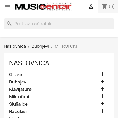
shopping_cart


(0)
search
Naslovnica
Bubnjevi
MIKROFONI
NASLOVNICA

Gitare

Bubnjevi

Klavijature

Mikrofoni

Slušalice

Razglasi