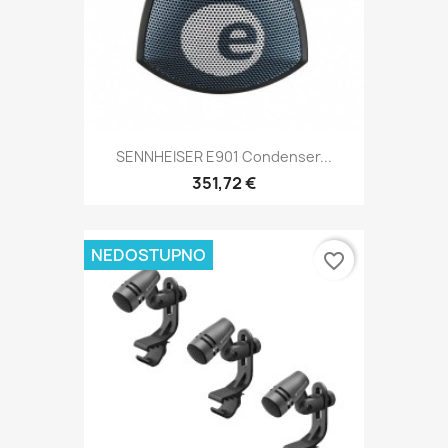
SENNHEISER E901 Condenser...
351,72 €
NEDOSTUPNO
favorite_border