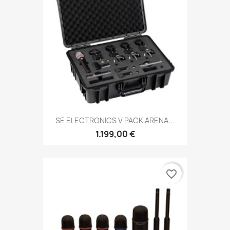
SE ELECTRONICS V PACK ARENA...
1.199,00 €
favorite_border