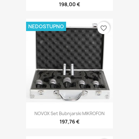
198,00 €
NEDOSTUPNO
favorite_border
NOVOX Set Bubnjarski MIKROFON
197,76 €