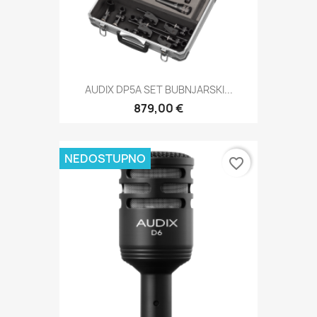
AUDIX DP5A SET BUBNJARSKI...
879,00 €
NEDOSTUPNO
favorite_border