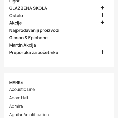
Light

GLAZBENA ŠKOLA

Ostalo

Akcije
Najprodavaniji proizvodi
Gibson & Epiphone
Martin Akcija

Preporuka za početnike
MARKE
Acoustic Line
Adam Hall
Admira
Aguilar Amplification