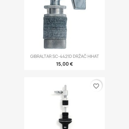
GIBRALTAR SC-4421D DRŽAČ HIHAT
15,00 €
favorite_border