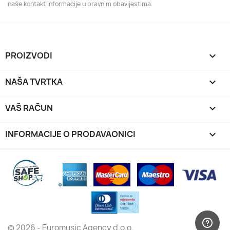
naše kontakt informacije u pravnim obavijestima.
PROIZVODI

NAŠA TVRTKA

VAŠ RAČUN

INFORMACIJE O PRODAVAONICI
keyboard_arrow_down
© 2026 - Euromusic Agency d.o.o.