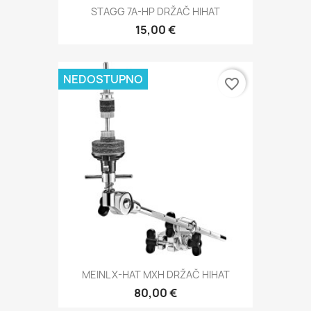
STAGG 7A-HP DRŽAČ HIHAT
15,00 €
NEDOSTUPNO
favorite_border
MEINL X-HAT MXH DRŽAČ HIHAT
80,00 €