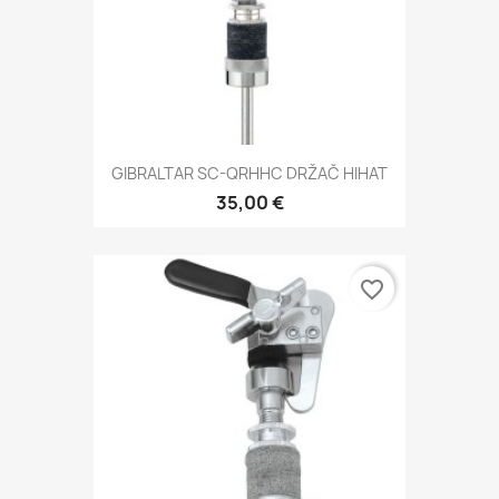
GIBRALTAR SC-QRHHC DRŽAČ HIHAT
35,00 €
favorite_border