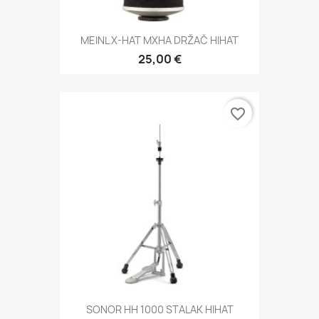
MEINL X-HAT MXHA DRŽAČ HIHAT
25,00 €
favorite_border
SONOR HH 1000 STALAK HIHAT