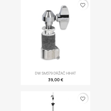
favorite_border
DW SM379 DRŽAČ HIHAT
39,00 €
favorite_border