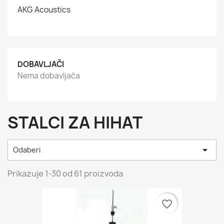
AKG Acoustics
DOBAVLJAČI
Nema dobavljača
STALCI ZA HIHAT

Odaberi
Prikazuje 1-30 od 61 proizvoda
favorite_border