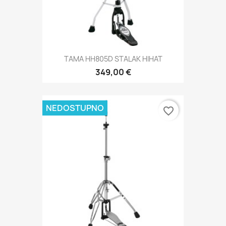
TAMA HH805D STALAK HIHAT
349,00 €
NEDOSTUPNO
favorite_border