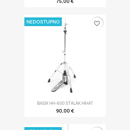
75,00 €
NEDOSTUPNO
favorite_border
BASIX HH-600 STALAK HIHAT
90,00 €