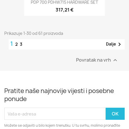
PDP 700 PDHW715 HARDWARE SET
317,21 €
Prikazuje 1-30 od 61 proizvoda
1

Dalje
2
3
Povratak na vrh

Pratite naše najnovije vijesti i posebne
ponude
Možete se odjaviti u bilo kojem trenutku. U tu svrhu, molimo pronađite