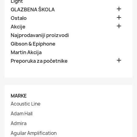
Light

GLAZBENA ŠKOLA

Ostalo

Akcije
Najprodavaniji proizvodi
Gibson & Epiphone
Martin Akcija

Preporuka za početnike
MARKE
Acoustic Line
Adam Hall
Admira
Aguilar Amplification