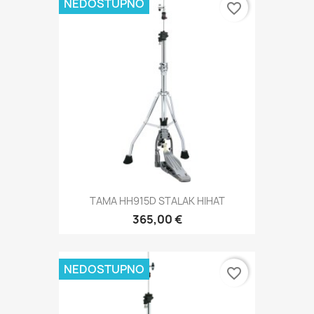
NEDOSTUPNO
favorite_border
TAMA HH915D STALAK HIHAT
365,00 €
NEDOSTUPNO
favorite_border