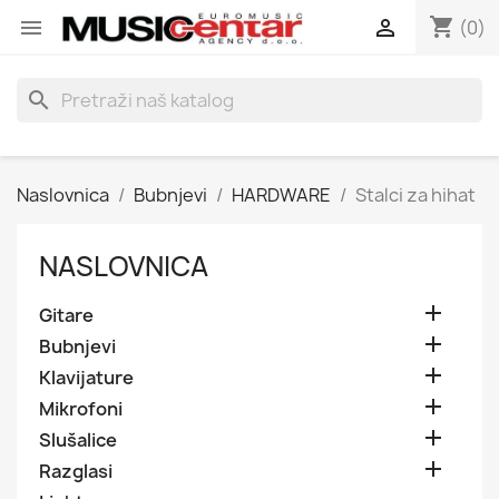
shopping_cart


(0)
search
Naslovnica
Bubnjevi
HARDWARE
Stalci za hihat
NASLOVNICA

Gitare

Bubnjevi

Klavijature

Mikrofoni

Slušalice

Razglasi