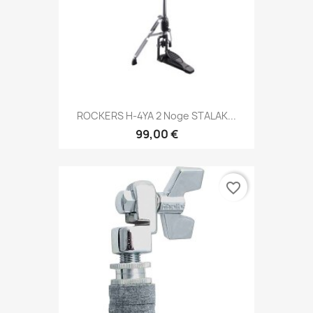
ROCKERS H-4YA 2 Noge STALAK...
99,00 €
favorite_border