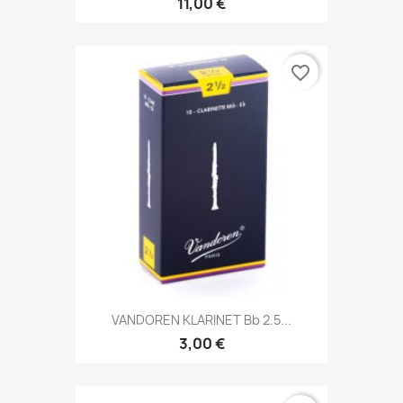
11,00 €
favorite_border
VANDOREN KLARINET Bb 2.5...
3,00 €