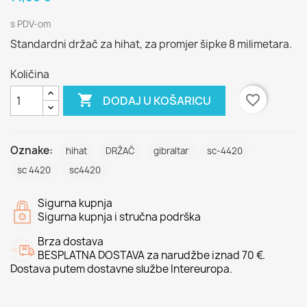
s PDV-om
Standardni držač za hihat, za promjer šipke 8 milimetara.
Količina

favorite_border
DODAJ U KOŠARICU
Oznake:
hihat
DRŽAČ
gibraltar
sc-4420
sc 4420
sc4420
Sigurna kupnja
Sigurna kupnja i stručna podrška
Brza dostava
BESPLATNA DOSTAVA za narudžbe iznad 70 €.
Dostava putem dostavne službe Intereuropa.