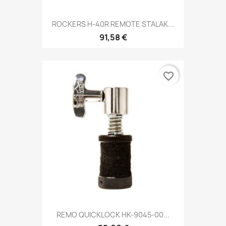
ROCKERS H-40R REMOTE STALAK...
91,58 €
favorite_border
REMO QUICKLOCK HK-9045-00...