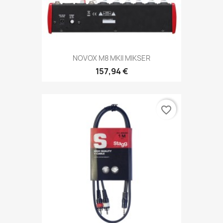
NOVOX M8 MKII MIKSER
157,94 €
favorite_border