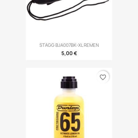
STAGG BJA007BK-XL REMEN
5,00 €
favorite_border