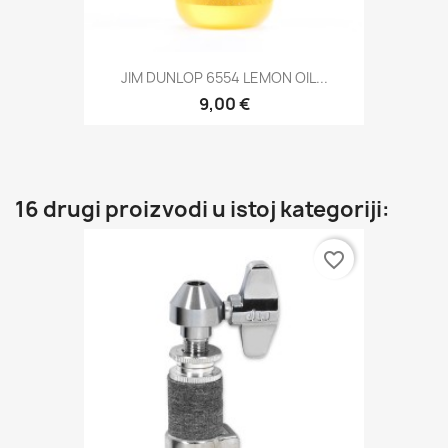
JIM DUNLOP 6554 LEMON OIL...
9,00 €
16 drugi proizvodi u istoj kategoriji:
favorite_border