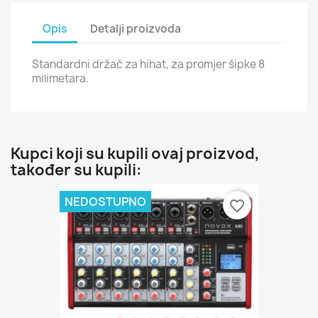
Opis
Detalji proizvoda
Standardni držač za hihat, za promjer šipke 8
milimetara.
Kupci koji su kupili ovaj proizvod,
također su kupili:
NEDOSTUPNO
favorite_border