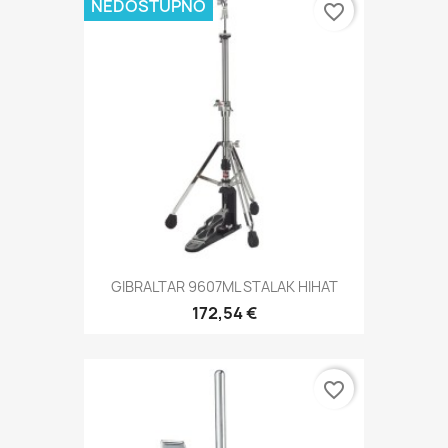
NEDOSTUPNO
favorite_border
GIBRALTAR 9607ML STALAK HIHAT
172,54 €
favorite_border