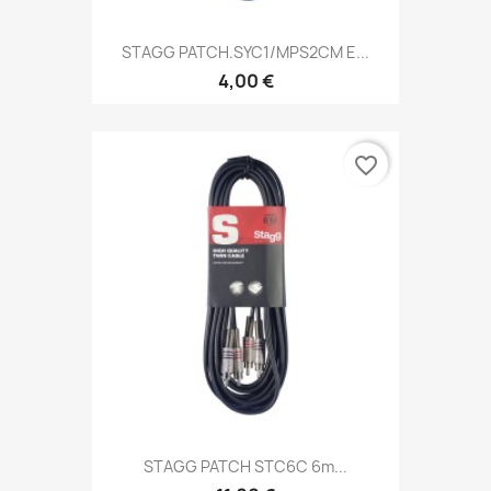
STAGG PATCH.SYC1/MPS2CM E...
4,00 €
favorite_border
STAGG PATCH STC6C 6m...