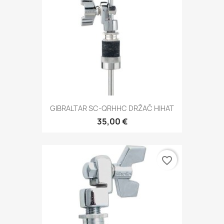
GIBRALTAR SC-QRHHC DRŽAČ HIHAT
35,00 €
favorite_border