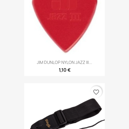
JIM DUNLOP NYLON JAZZ III...
1,10 €
favorite_border