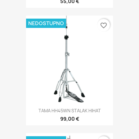
55,00 €
NEDOSTUPNO
favorite_border
TAMA HH45WN STALAK HIHAT
99,00 €