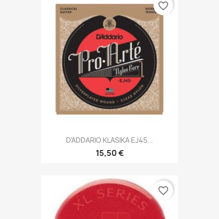
favorite_border
D'ADDARIO KLASIKA EJ45...
15,50 €
favorite_border