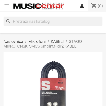
shopping_cart


(0)
search
Naslovnica
Mikrofoni
KABELI
STAGG
MIKROFONSKI SMC6 6m xlrM-xlrŽ KABEL