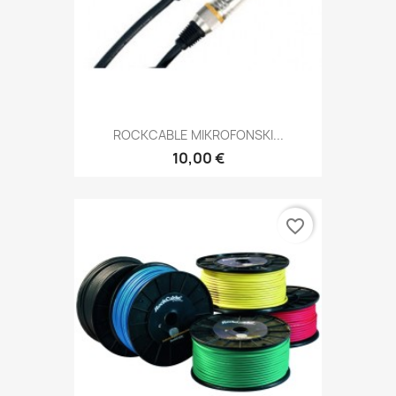
ROCKCABLE MIKROFONSKI...
10,00 €
favorite_border