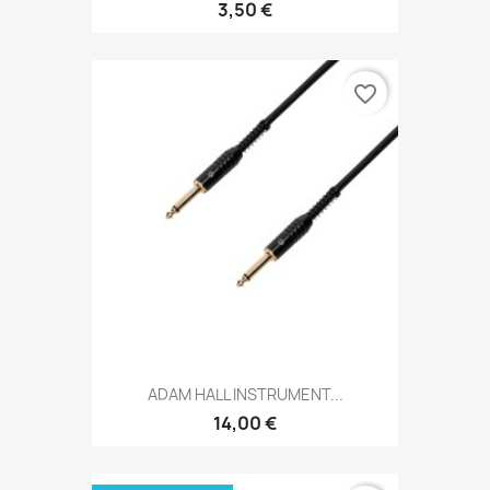
3,50 €
favorite_border
ADAM HALL INSTRUMENT...
14,00 €