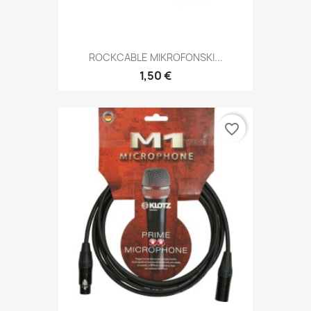
ROCKCABLE MIKROFONSKI...
1,50 €
favorite_border