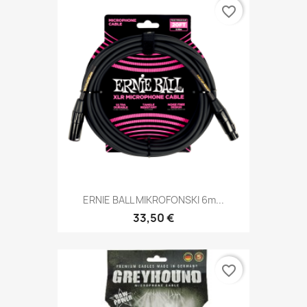
favorite_border
ERNIE BALL MIKROFONSKI 6m...
33,50 €
favorite_border