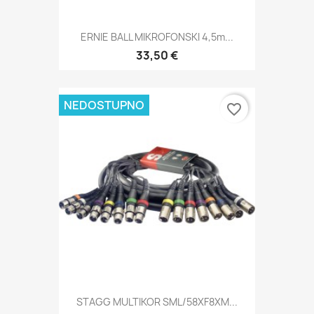
ERNIE BALL MIKROFONSKI 4,5m...
33,50 €
NEDOSTUPNO
favorite_border
STAGG MULTIKOR SML/58XF8XM...