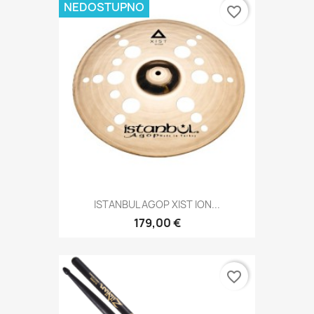
NEDOSTUPNO
favorite_border
ISTANBUL AGOP XIST ION...
179,00 €
favorite_border