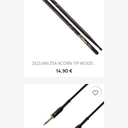
ZILDJIAN Z5A ACORN TIP WOOD...
14,90 €
favorite_border