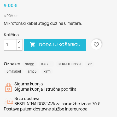
9,00 €
s PDV-om
Mikrofonski kabel Stagg dužine 6 metara.
Količina

favorite_border
DODAJ U KOŠARICU
Oznake:
stagg
KABEL
MIKROFONSKI
xlr
6m kabel
smc6
xlrm
Sigurna kupnja
Sigurna kupnja i stručna podrška
Brza dostava
BESPLATNA DOSTAVA za narudžbe iznad 70 €.
Dostava putem dostavne službe Intereuropa.