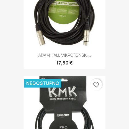
ADAM HALL MIKROFONSKI...
17,50 €
NEDOSTUPNO
favorite_border