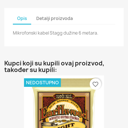
Opis
Detalji proizvoda
Mikrofonski kabel Stagg dužine 6 metara.
Kupci koji su kupili ovaj proizvod,
također su kupili:
NEDOSTUPNO
favorite_border