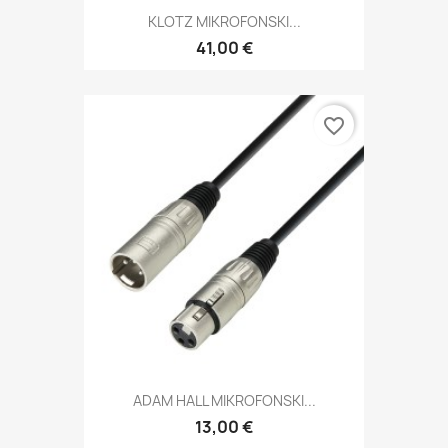
KLOTZ MIKROFONSKI...
41,00 €
favorite_border
ADAM HALL MIKROFONSKI...
13,00 €