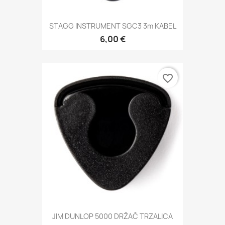
STAGG INSTRUMENT SGC3 3m KABEL
6,00 €
favorite_border
JIM DUNLOP 5000 DRŽAČ TRZALICA