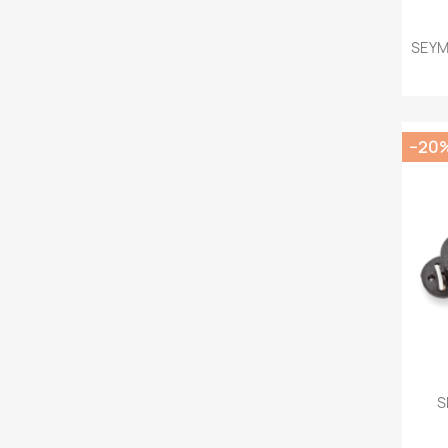
SEYM
−20
S