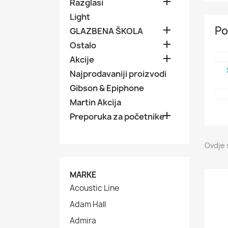

Razglasi
Light
Po

GLAZBENA ŠKOLA

Ostalo

Akcije
Najprodavaniji proizvodi
Gibson & Epiphone
Martin Akcija

Preporuka za početnike
Ovdje 
MARKE
Acoustic Line
Adam Hall
Admira