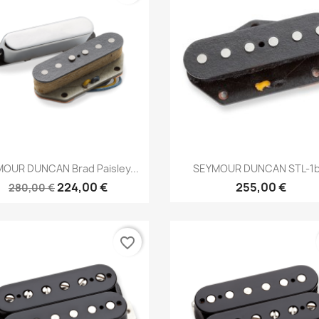
Brzi pregled
Brzi pregled


OUR DUNCAN Brad Paisley...
SEYMOUR DUNCAN STL-1b.
224,00 €
255,00 €
280,00 €
favorite_border