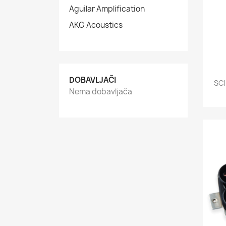
Aguilar Amplification
AKG Acoustics
DOBAVLJAČI
SCH
Nema dobavljača