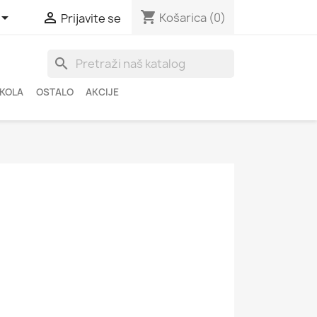
shopping_cart


Košarica
(0)
Prijavite se
search
ŠKOLA
OSTALO
AKCIJE