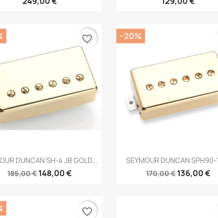
249,00 €
129,00 €
%
−20%
favorite_border
Brzi pregled
Brzi pregled


OUR DUNCAN SH-4 JB GOLD...
SEYMOUR DUNCAN SPH90-1
148,00 €
136,00 €
185,00 €
170,00 €
%
favorite_border