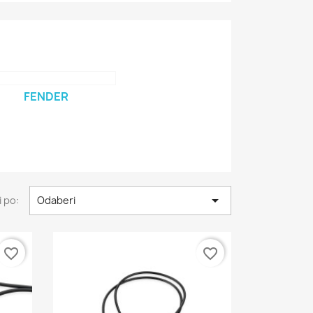
FENDER

 po:
Odaberi
favorite_border
favorite_border