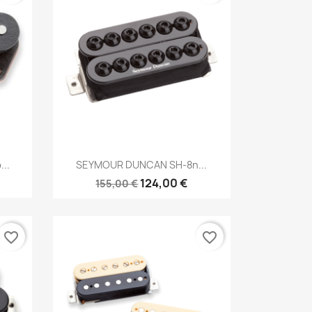
Brzi pregled

..
SEYMOUR DUNCAN SH-8n...
124,00 €
155,00 €
favorite_border
favorite_border