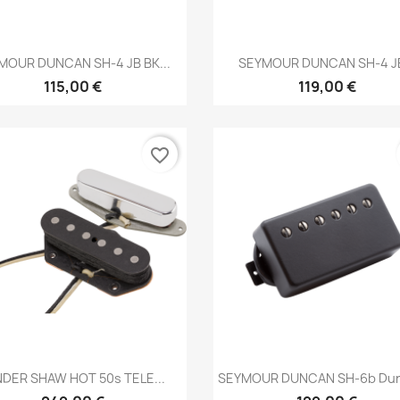
Brzi pregled
Brzi pregled


MOUR DUNCAN SH-4 JB BK...
SEYMOUR DUNCAN SH-4 JB
115,00 €
119,00 €
favorite_border
Brzi pregled
Brzi pregled


NDER SHAW HOT 50s TELE...
SEYMOUR DUNCAN SH-6b Dun