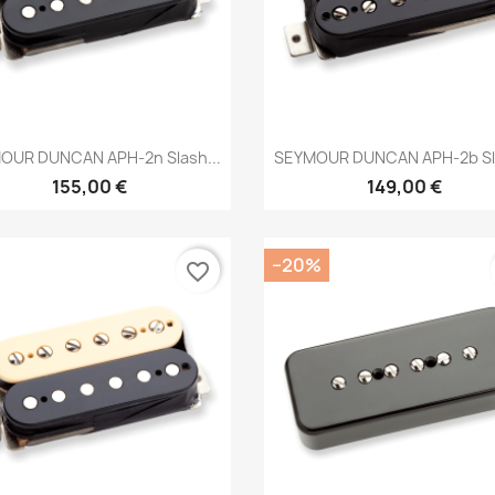
Brzi pregled
Brzi pregled


OUR DUNCAN APH-2n Slash...
SEYMOUR DUNCAN APH-2b Sla
155,00 €
149,00 €
−20%
favorite_border