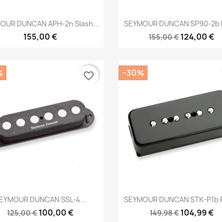
Brzi pregled
Brzi pregled


OUR DUNCAN APH-2n Slash...
SEYMOUR DUNCAN SP90-2b H
155,00 €
124,00 €
155,00 €
%
−30%
favorite_border
Brzi pregled
Brzi pregled


EYMOUR DUNCAN SSL-4...
SEYMOUR DUNCAN STK-P1b P
100,00 €
104,99 €
125,00 €
149,98 €