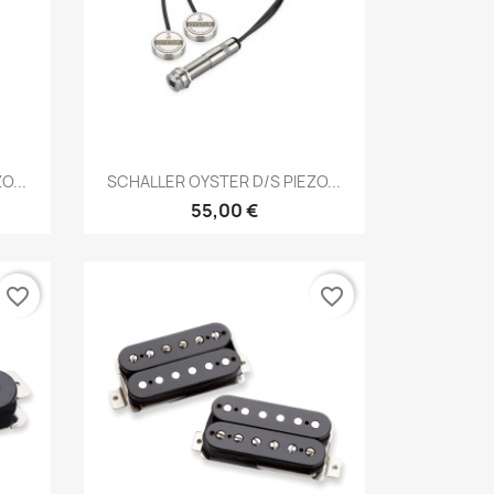
Brzi pregled

O...
SCHALLER OYSTER D/S PIEZO...
55,00 €
favorite_border
favorite_border