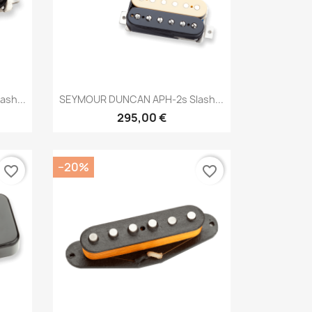
Brzi pregled

sh...
SEYMOUR DUNCAN APH-2s Slash...
295,00 €
−20%
favorite_border
favorite_border