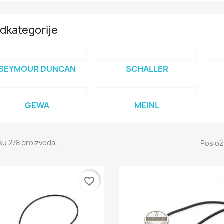
dkategorije
SEYMOUR DUNCAN
SCHALLER
GEWA
MEINL
su 278 proizvoda.
Posloži
favorite_border