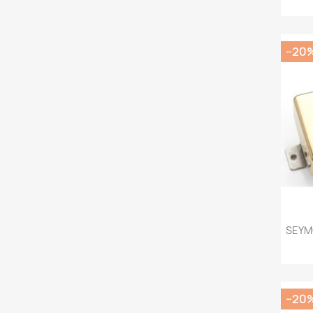
−20
SEYM
−20