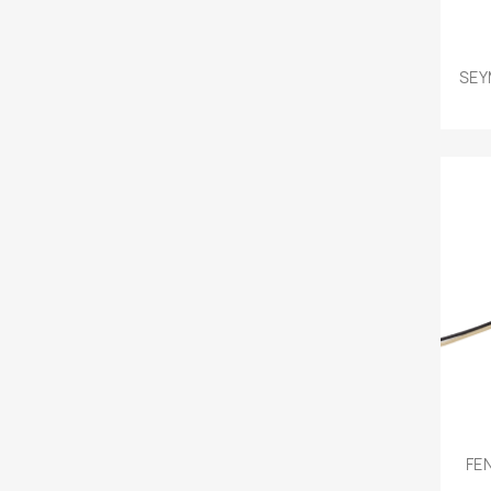
SEY
FE