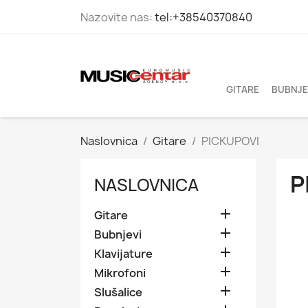
Nazovite nas:
tel:+38540370840
GITARE
BUBNJE
Naslovnica
Gitare
PICKUPOVI
P
NASLOVNICA

Gitare

Bubnjevi

Klavijature

Mikrofoni

Slušalice