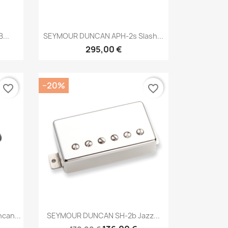
Brzi pregled

...
SEYMOUR DUNCAN APH-2s Slash...
295,00 €
−20%
favorite_border
favorite_border
Brzi pregled

can...
SEYMOUR DUNCAN SH-2b Jazz...