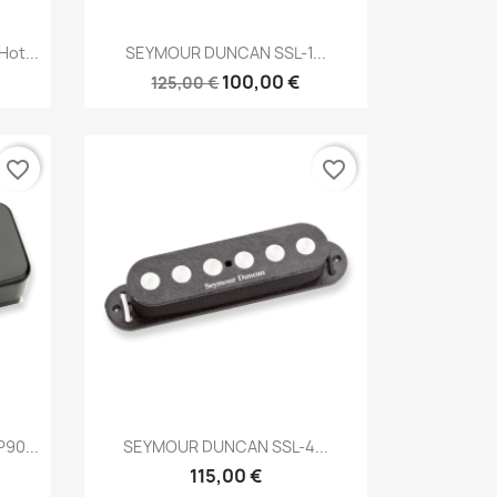
Brzi pregled

ot...
SEYMOUR DUNCAN SSL-1...
100,00 €
125,00 €
favorite_border
favorite_border
Brzi pregled

90...
SEYMOUR DUNCAN SSL-4...
115,00 €