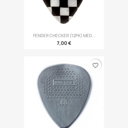
FENDER CHECKER (12PK) MED...
7,00 €
favorite_border