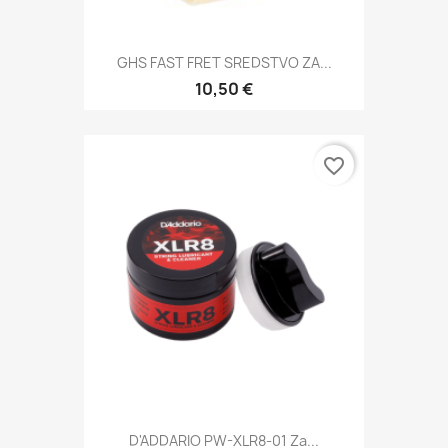
GHS FAST FRET SREDSTVO ZA...
10,50 €
favorite_border
D'ADDARIO PW-XLR8-01 Za...