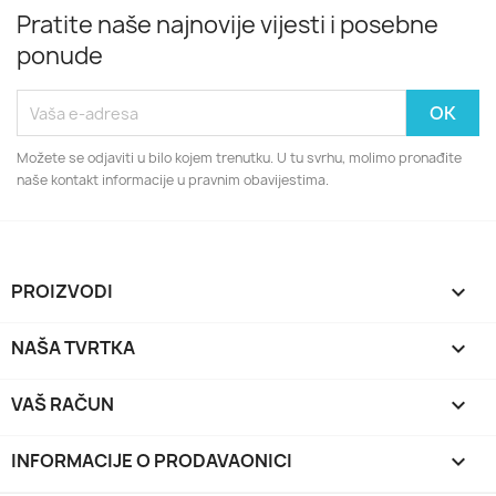
Pratite naše najnovije vijesti i posebne
ponude
Možete se odjaviti u bilo kojem trenutku. U tu svrhu, molimo pronađite
naše kontakt informacije u pravnim obavijestima.
PROIZVODI

NAŠA TVRTKA

VAŠ RAČUN

INFORMACIJE O PRODAVAONICI
keyboard_arrow_down