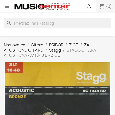
shopping_cart


(0)
search
Naslovnica
Gitare
PRIBOR
ŽICE
ZA
AKUSTIČNU GITARU
Stagg
STAGG GITARA
AKUSTIČNA AC 1048 BR ŽICE