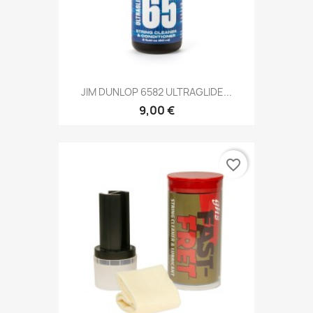
JIM DUNLOP 6582 ULTRAGLIDE...
9,00 €
favorite_border