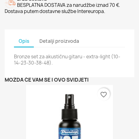
BESPLATNA DOSTAVA za narudžbe iznad 70 €.
Dostava putem dostavne službe Intereuropa.
Opis
Detalji proizvoda
Bronze set za akustičnu gitaru - extra-light (10-
14-23-30-38-48).
MOŽDA ĆE VAM SE I OVO SVIDJETI
favorite_border