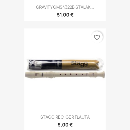
GRAVITY GMS4322B STALAK...
51,00 €
favorite_border
STAGG REC-GER FLAUTA
5,00 €