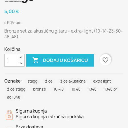
5,00 €
s PDV-om
Bronze set za akustičnu gitaru - extra-light (10-14-23-30-
38-48).
Količina

favorite_border
DODAJ U KOŠARICU
Oznake:
stagg
žice
žice akustična
extra light
žice stagg
bronze
10-48
10 48
1048
1048 br
ac 1048
Sigurna kupnja
Sigurna kupnja i stručna podrška
Brza dostava