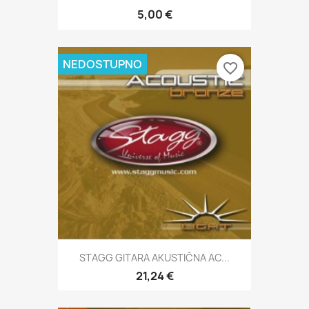
5,00 €
NEDOSTUPNO
favorite_border
STAGG GITARA AKUSTIČNA AC...
21,24 €