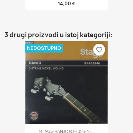
14,00 €
3 drugi proizvodi u istoj kategoriji:
NEDOSTUPNO
favorite_border
STAGG BANJO BJ-1023-NI...