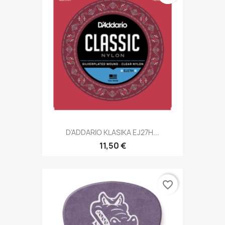
D'ADDARIO KLASIKA EJ27H...
11,50 €
favorite_border