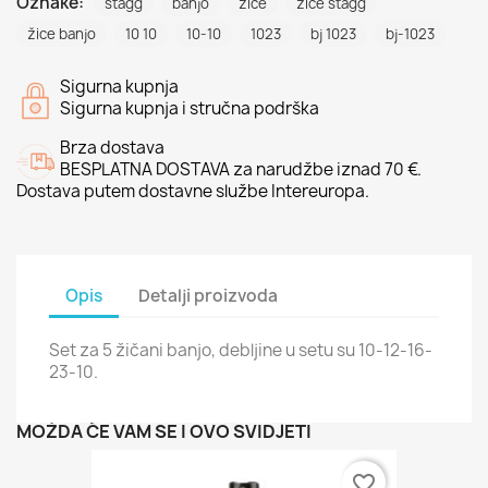
Oznake:
stagg
banjo
žice
žice stagg
žice banjo
10 10
10-10
1023
bj 1023
bj-1023
Sigurna kupnja
Sigurna kupnja i stručna podrška
Brza dostava
BESPLATNA DOSTAVA za narudžbe iznad 70 €.
Dostava putem dostavne službe Intereuropa.
Opis
Detalji proizvoda
Set za 5 žičani banjo, debljine u setu su 10-12-16-
23-10.
MOŽDA ĆE VAM SE I OVO SVIDJETI
favorite_border