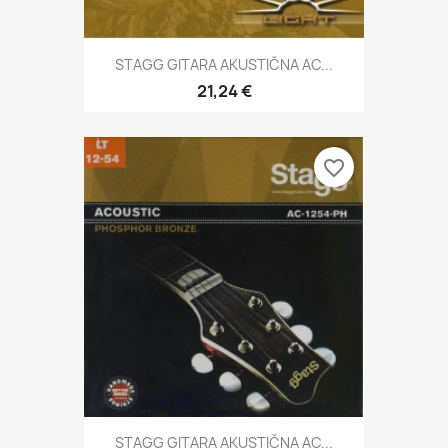
STAGG GITARA AKUSTIČNA AC...
21,24 €
favorite_border
STAGG GITARA AKUSTIČNA AC...