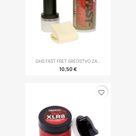
GHS FAST FRET SREDSTVO ZA...
10,50 €
favorite_border