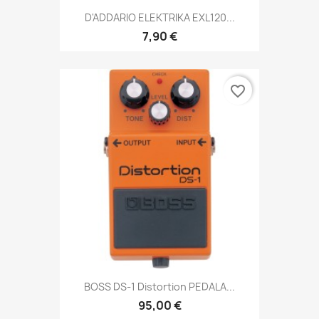
D'ADDARIO ELEKTRIKA EXL120...
7,90 €
favorite_border
BOSS DS-1 Distortion PEDALA...
95,00 €