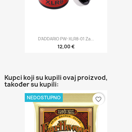
D'ADDARIO PW-XLR8-01 Za...
12,00 €
Kupci koji su kupili ovaj proizvod,
također su kupili:
NEDOSTUPNO
favorite_border