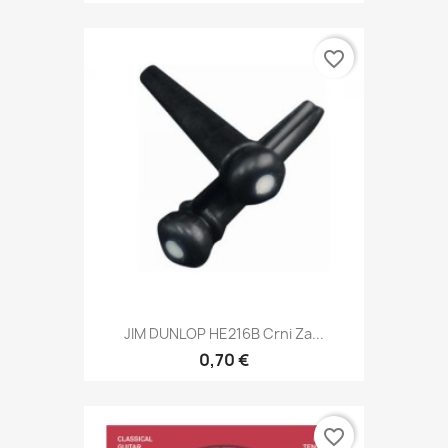
favorite_border
JIM DUNLOP HE216B Crni Za...
0,70 €
favorite_border