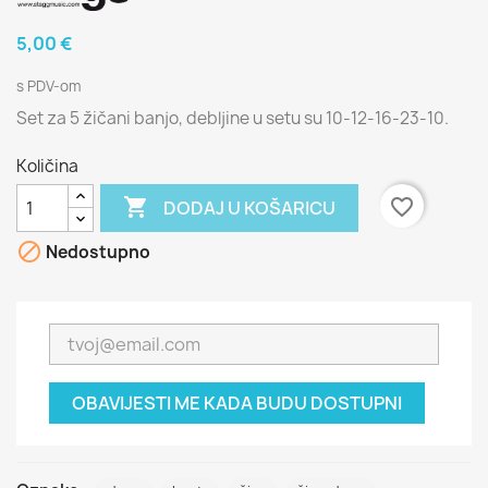
5,00 €
s PDV-om
Set za 5 žičani banjo, debljine u setu su 10-12-16-23-10.
Količina

favorite_border
DODAJ U KOŠARICU

Nedostupno
OBAVIJESTI ME KADA BUDU DOSTUPNI