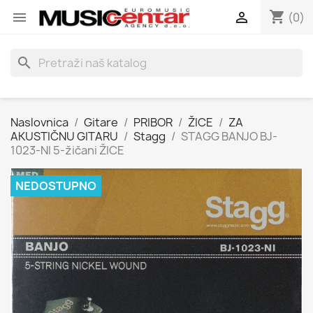
shopping_cart


(0)
search
Naslovnica
Gitare
PRIBOR
ŽICE
ZA
AKUSTIČNU GITARU
Stagg
STAGG BANJO BJ-
1023-NI 5-žičani ŽICE
NEDOSTUPNO