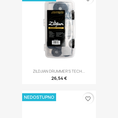
ZILDJIAN DRUMMER'S TECH...
26,54 €
NEDOSTUPNO
favorite_border