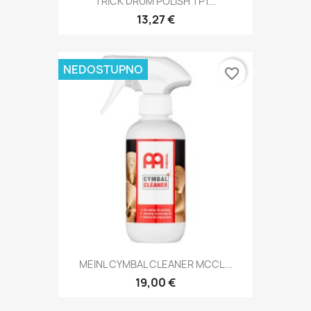
TRICK DRUM POLISH TP1...
13,27 €
NEDOSTUPNO
favorite_border
MEINL CYMBAL CLEANER MCCL...
19,00 €