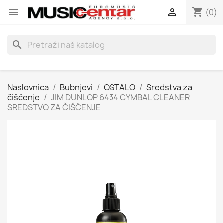
shopping_cart


(0)
search
Naslovnica
Bubnjevi
OSTALO
Sredstva za
čišćenje
JIM DUNLOP 6434 CYMBAL CLEANER
SREDSTVO ZA ČIŠĆENJE