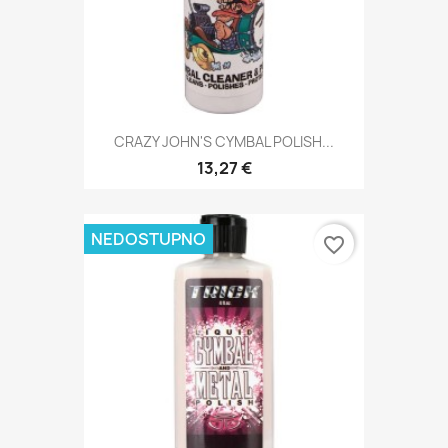
CRAZY JOHN'S CYMBAL POLISH...
13,27 €
NEDOSTUPNO
favorite_border