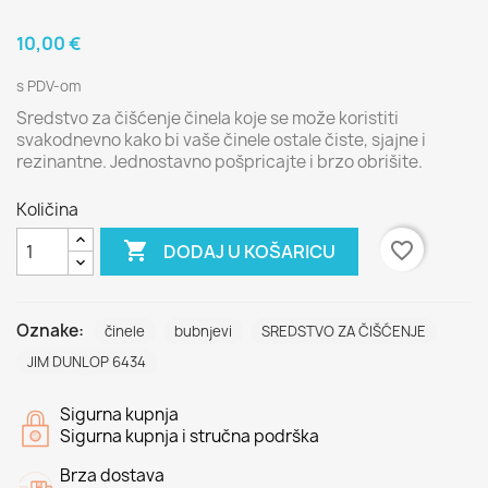
10,00 €
s PDV-om
Sredstvo za čišćenje činela koje se može koristiti
svakodnevno kako bi vaše činele ostale čiste, sjajne i
rezinantne. Jednostavno pošpricajte i brzo obrišite.
Količina

favorite_border
DODAJ U KOŠARICU
Oznake:
činele
bubnjevi
SREDSTVO ZA ČIŠĆENJE
JIM DUNLOP 6434
Sigurna kupnja
Sigurna kupnja i stručna podrška
Brza dostava