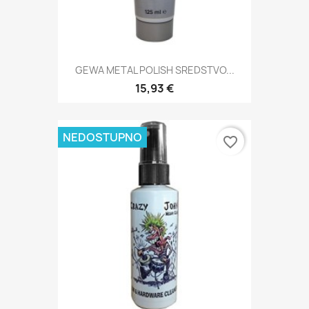
GEWA METAL POLISH SREDSTVO...
15,93 €
NEDOSTUPNO
favorite_border