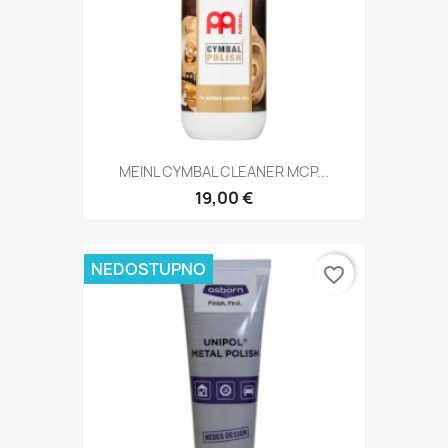
MEINL CYMBAL CLEANER MCP...
19,00 €
NEDOSTUPNO
favorite_border