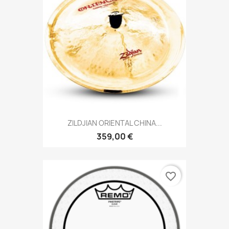
ZILDJIAN ORIENTAL CHINA...
359,00 €
favorite_border