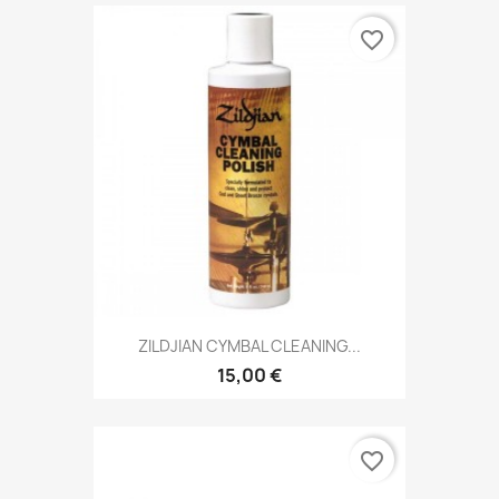
favorite_border
ZILDJIAN CYMBAL CLEANING...
15,00 €
favorite_border