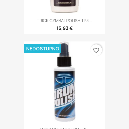
TRICK CYMBAL POLISH TP3...
15,93 €
NEDOSTUPNO
favorite_border