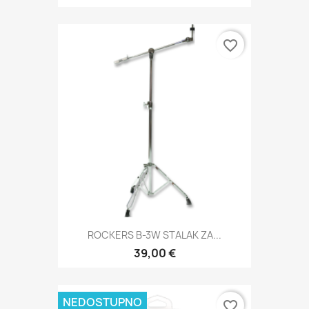
favorite_border
ROCKERS B-3W STALAK ZA...
39,00 €
NEDOSTUPNO
favorite_border