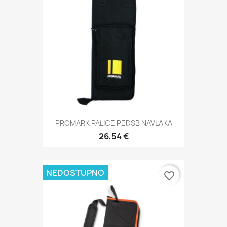
PROMARK PALICE PEDSB NAVLAKA
26,54 €
NEDOSTUPNO
favorite_border