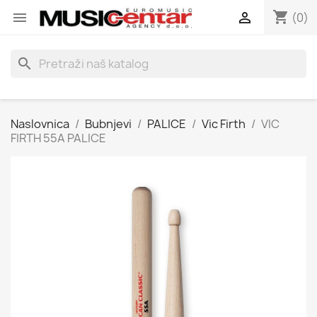
shopping_cart


(0)
search
Naslovnica
Bubnjevi
PALICE
Vic Firth
VIC
FIRTH 55A PALICE