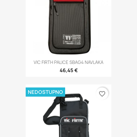
VIC FIRTH PALICE SBAG4 NAVLAKA
46,45 €
NEDOSTUPNO
favorite_border