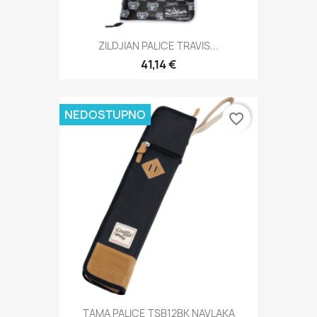
ZILDJIAN PALICE TRAVIS...
41,14 €
NEDOSTUPNO
favorite_border
TAMA PALICE TSB12BK NAVLAKA