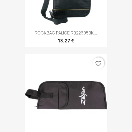
ROCKBAG PALICE RB22695BK...
13,27 €
favorite_border