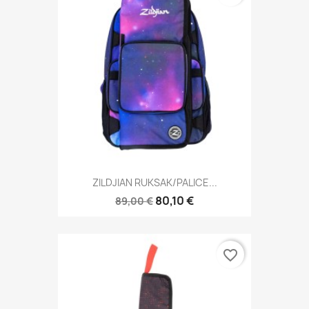
ZILDJIAN RUKSAK/PALICE...
80,10 €
89,00 €
favorite_border