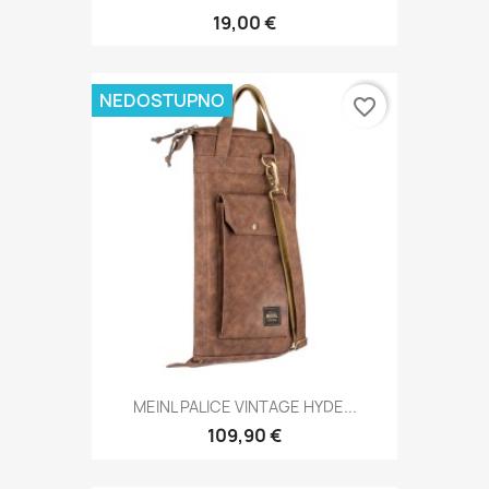
19,00 €
NEDOSTUPNO
favorite_border
MEINL PALICE VINTAGE HYDE...
109,90 €