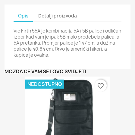
Opis
Detalji proizvoda
Vic Firth 55A je kombinacija 5A i 5B palice i odličan
izbor kad vam je ipak 5B malo predebela palica, a
5A pretanka. Promjer palice je 1.47 cm, a dužina
palice je 40.64 cm. Drvo je američki hikori, a
kapica je ovalna.
MOŽDA ĆE VAM SE I OVO SVIDJETI
NEDOSTUPNO
favorite_border