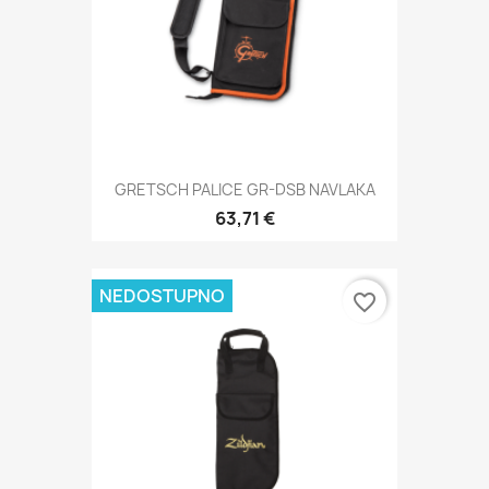
GRETSCH PALICE GR-DSB NAVLAKA
63,71 €
NEDOSTUPNO
favorite_border