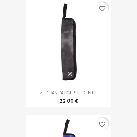
favorite_border
ZILDJIAN PALICE STUDENT...
22,00 €
favorite_border