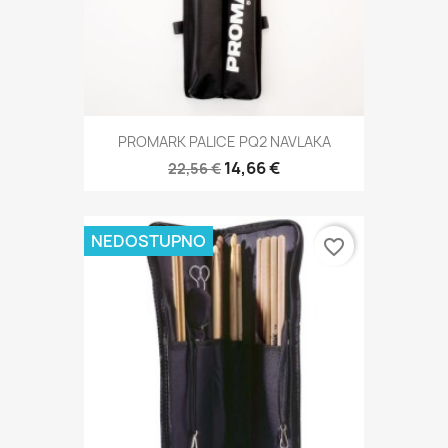
PROMARK PALICE PQ2 NAVLAKA
14,66 €
22,56 €
NEDOSTUPNO
favorite_border