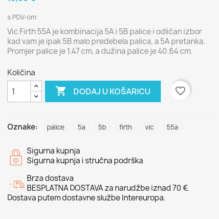
s PDV-om
Vic Firth 55A je kombinacija 5A i 5B palice i odličan izbor
kad vam je ipak 5B malo predebela palica, a 5A pretanka.
Promjer palice je 1.47 cm, a dužina palice je 40.64 cm.
Količina

favorite_border
DODAJ U KOŠARICU
Oznake:
palice
5a
5b
firth
vic
55a
Sigurna kupnja
Sigurna kupnja i stručna podrška
Brza dostava
BESPLATNA DOSTAVA za narudžbe iznad 70 €.
Dostava putem dostavne službe Intereuropa.