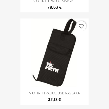
VIC FIRTH PALICE SBAG2...
79,63 €
favorite_border
VIC FIRTH PALICE BSB NAVLAKA
33,18 €