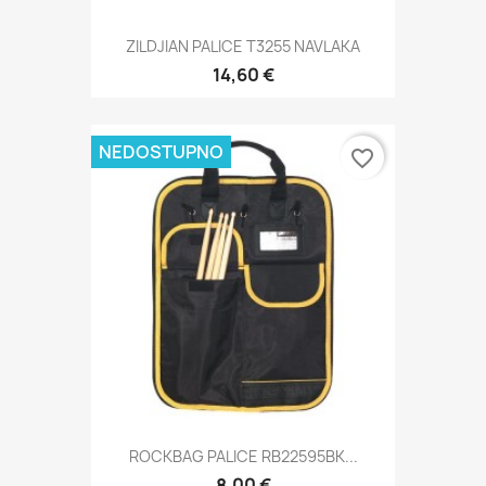
ZILDJIAN PALICE T3255 NAVLAKA
14,60 €
NEDOSTUPNO
favorite_border
ROCKBAG PALICE RB22595BK...
8,00 €