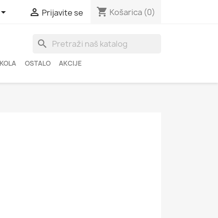
shopping_cart


Košarica
(0)
Prijavite se
search
ŠKOLA
OSTALO
AKCIJE