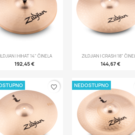
Brzi pregled
Brzi pregled


ILDJIAN I HIHAT 14" ČINELA
ZILDJIAN I CRASH 18" ČINE
192,45 €
144,67 €
OSTUPNO
NEDOSTUPNO
favorite_border