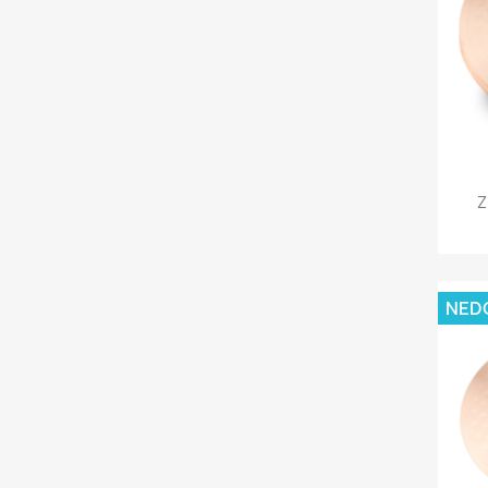
Z
NED