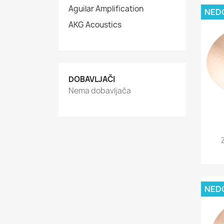
Aguilar Amplification
NED
AKG Acoustics
DOBAVLJAČI
Nema dobavljača
NED