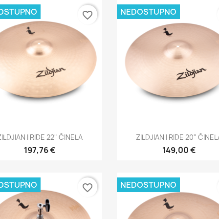
OSTUPNO
NEDOSTUPNO
favorite_border
Brzi pregled
Brzi pregled


ZILDJIAN I RIDE 22" ČINELA
ZILDJIAN I RIDE 20" ČINEL
197,76 €
149,00 €
OSTUPNO
NEDOSTUPNO
favorite_border