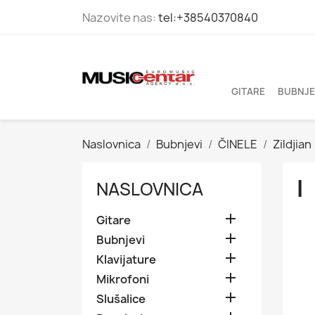
Nazovite nas:
tel:+38540370840
GITARE
BUBNJE
Naslovnica
Bubnjevi
ČINELE
Zildjian
I
NASLOVNICA

Gitare

Bubnjevi

Klavijature

Mikrofoni

Slušalice