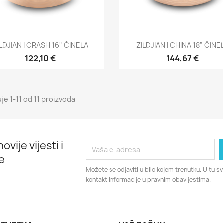
Brzi pregled
Brzi pregled


ILDJIAN I CRASH 16" ČINELA
ZILDJIAN I CHINA 18" ČINE
122,10 €
144,67 €
je 1-11 od 11 proizvoda
ovije vijesti i
e
Možete se odjaviti u bilo kojem trenutku. U tu 
kontakt informacije u pravnim obavijestima.