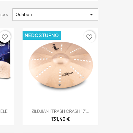

 po:
Odaberi
NEDOSTUPNO
favorite_border
favorite_border
Brzi pregled

NELE
ZILDJIAN I TRASH CRASH 17"...
131,40 €