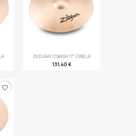
Brzi pregled

LA
ZILDJIAN I CRASH 17" ČINELA
131,40 €
favorite_border