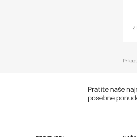
Z
Prikazu
Pratite naše najn
posebne ponud