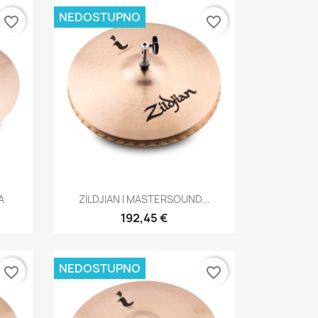
NEDOSTUPNO
favorite_border
favorite_border
Brzi pregled

A
ZILDJIAN I MASTERSOUND...
192,45 €
NEDOSTUPNO
favorite_border
favorite_border