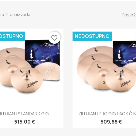
su 11 proizvoda.
Posloži
OSTUPNO
NEDOSTUPNO
favorite_border
Brzi pregled
Brzi pregled


ILDJIAN I STANDARD GIG...
ZILDJIAN I PRO GIG PACK ČI
515,00 €
509,66 €