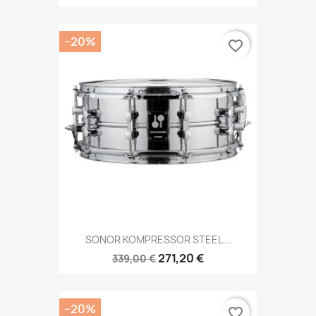
−20%
favorite_border
SONOR KOMPRESSOR STEEL...
271,20 €
339,00 €
−20%
favorite_border