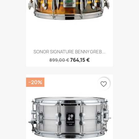
SONOR SIGNATURE BENNY GREB...
764,15 €
899,00 €
−20%
favorite_border