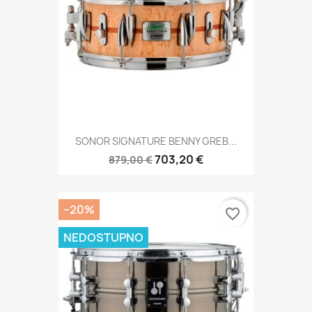
SONOR SIGNATURE BENNY GREB...
703,20 €
879,00 €
−20%
favorite_border
NEDOSTUPNO