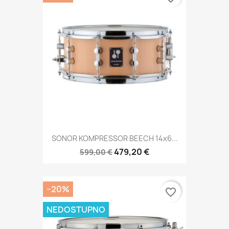
SONOR KOMPRESSOR BEECH 14x6...
479,20 €
599,00 €
−20%
favorite_border
NEDOSTUPNO