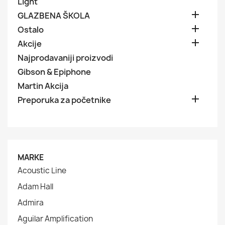
Light

GLAZBENA ŠKOLA

Ostalo

Akcije
Najprodavaniji proizvodi
Gibson & Epiphone
Martin Akcija

Preporuka za početnike
MARKE
Acoustic Line
Adam Hall
Admira
Aguilar Amplification