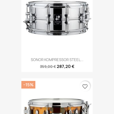
SONOR KOMPRESSOR STEEL...
287,20 €
359,00 €
−15%
favorite_border