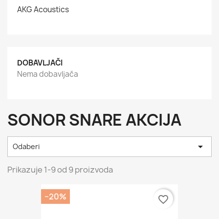
AKG Acoustics
DOBAVLJAČI
Nema dobavljača
SONOR SNARE AKCIJA

Odaberi
Prikazuje 1-9 od 9 proizvoda
−20%
favorite_border