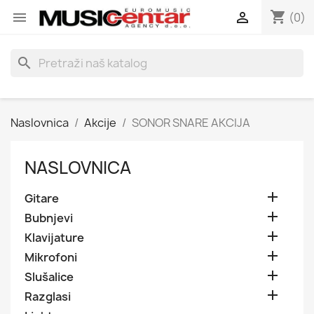
shopping_cart


(0)
search
Naslovnica
Akcije
SONOR SNARE AKCIJA
NASLOVNICA

Gitare

Bubnjevi

Klavijature

Mikrofoni

Slušalice

Razglasi