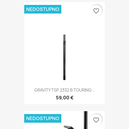
NEDOSTUPNO
favorite_border
GRAVITY TSP 2332 B TOURING...
59,00 €
NEDOSTUPNO
favorite_border