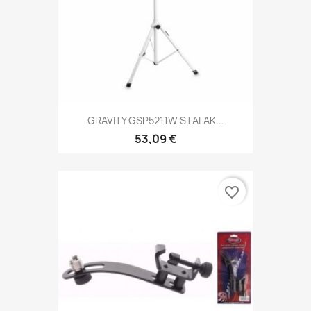
GRAVITY GSP5211W STALAK...
53,09 €
favorite_border