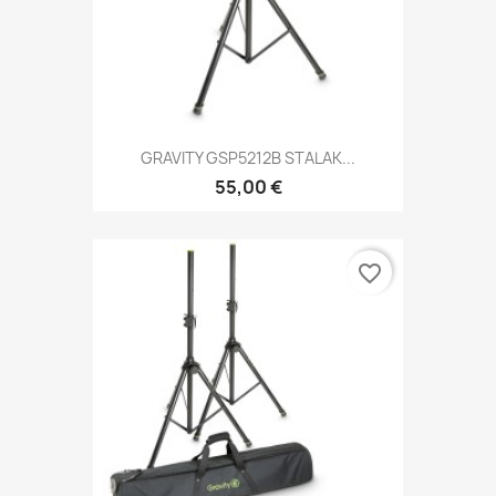
GRAVITY GSP5212B STALAK...
55,00 €
favorite_border