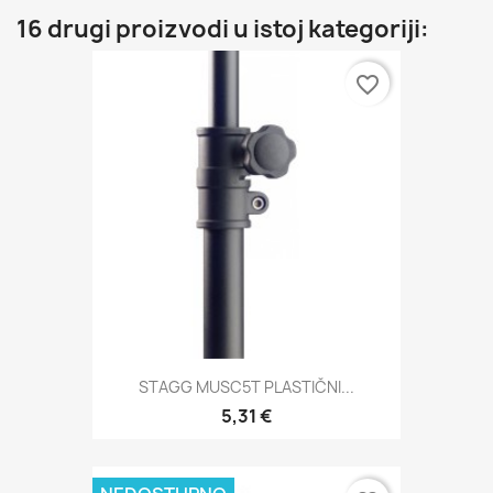
16 drugi proizvodi u istoj kategoriji:
favorite_border
STAGG MUSC5T PLASTIČNI...
5,31 €