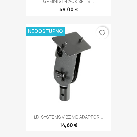
GEMINI ST-PACK SET S...
59,00 €
NEDOSTUPNO
favorite_border
LD-SYSTEMS VIBZ MS ADAPTOR...
14,60 €