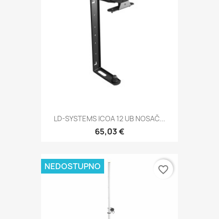
LD-SYSTEMS ICOA 12 UB NOSAČ...
65,03 €
NEDOSTUPNO
favorite_border