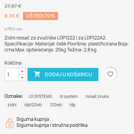
27,87 €
8,36 €
UŠTEDI 70%
s PDV-om
Zidni nosač za zvučnike LDP1222 I za LDP122A2.
Specifikacije: Materijal: čelik Površina: plastificirana Boja:
crna Max. opterećenje: 25kg Težina: 2,8 kg
Količina

favorite_border
DODAJ U KOŠARICU
Oznake:
LD SYSTEMS
ld system
nosač zvuka
zidni
ldp122wb
122wb
ldp
Sigurna kupnja
Sigurna kupnja i stručna podrška