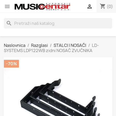
shopping_cart


(0)
search
Naslovnica
Razglasi
STALCI I NOSAČI
LD-
SYSTEMS LDP122WB zidni NOSAČ ZVUČNIKA
−70%