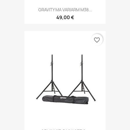
GRAVITY MA VARIARM M38...
49,00 €
favorite_border