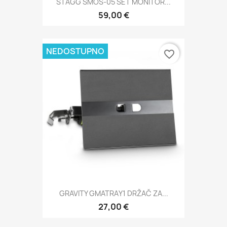
STAGG SMOS-05 SET MONITOR...
59,00 €
NEDOSTUPNO
favorite_border
GRAVITY GMATRAY1 DRŽAČ ZA...
27,00 €