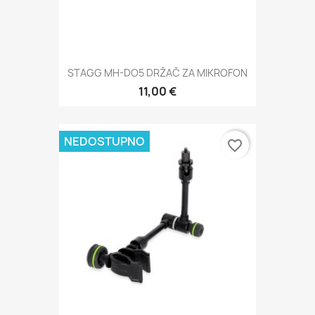
STAGG MH-DO5 DRŽAČ ZA MIKROFON
11,00 €
NEDOSTUPNO
favorite_border