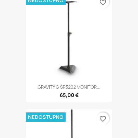
NEDOSTUPNO
favorite_border
GRAVITY G SP3202 MONITOR...
65,00 €
NEDOSTUPNO
favorite_border