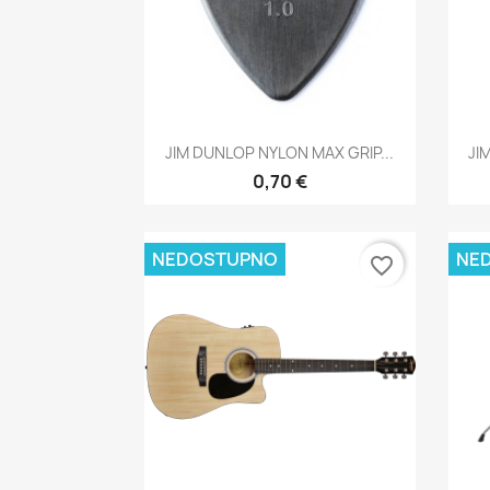
Brzi pregled

JIM DUNLOP NYLON MAX GRIP...
JI
0,70 €
NEDOSTUPNO
NE
favorite_border