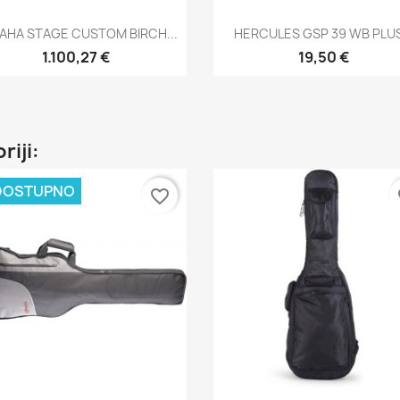
Brzi pregled
Brzi pregled


AHA STAGE CUSTOM BIRCH...
HERCULES GSP 39 WB PLUS
1.100,27 €
19,50 €
riji:
DOSTUPNO
favorite_border
fa