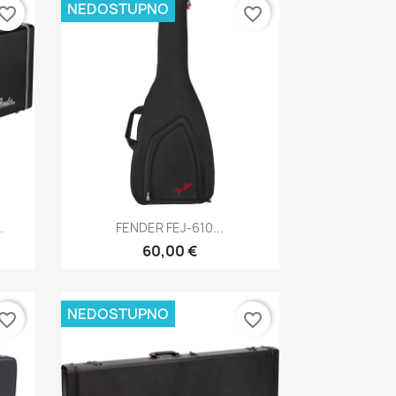
NEDOSTUPNO
vorite_border
favorite_border
Brzi pregled

.
FENDER FEJ-610...
60,00 €
NEDOSTUPNO
vorite_border
favorite_border