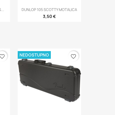
Brzi pregled

...
DUNLOP 105 SCOTTY MOTALICA
3,50 €
NEDOSTUPNO
vorite_border
favorite_border