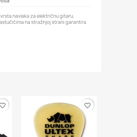
zvoda
rsta navlaka za električnu gitaru.
astučićima na stražnjoj strani garantira
vorite_border
favorite_border