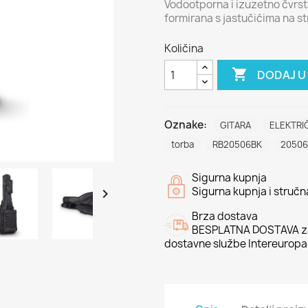
Vodootporna i izuzetno čvrst
formirana s jastučićima na st
Količina

DODAJ U
Oznake:
GITARA
ELEKTRI
torba
RB20506BK
20506
Sigurna kupnja
Sigurna kupnja i struč

Brza dostava
BESPLATNA DOSTAVA za
dostavne službe Intereuropa