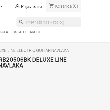
shopping_cart


Košarica
(0)
Prijavite se
search
ŠKOLA
OSTALO
AKCIJE
XE LINE ELECTRIC GUITAR NAVLAKA
RB20506BK DELUXE LINE
 NAVLAKA