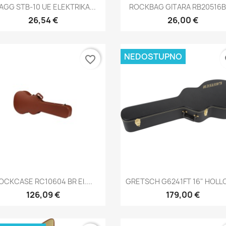
Brzi pregled
Brzi pregled


AGG STB-10 UE ELEKTRIKA...
ROCKBAG GITARA RB20516BK
26,54 €
26,00 €
NEDOSTUPNO
favorite_border
fa
Brzi pregled
Brzi pregled


OCKCASE RC10604 BR El....
GRETSCH G6241FT 16" HOLLO
126,09 €
179,00 €