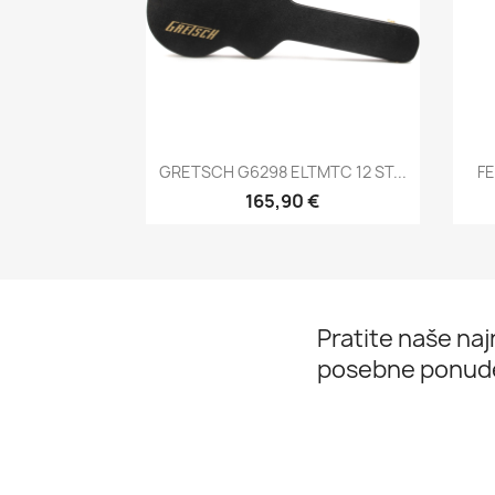
Brzi pregled

GRETSCH G6298 ELTMTC 12 ST...
FE
165,90 €
Pratite naše najn
posebne ponud