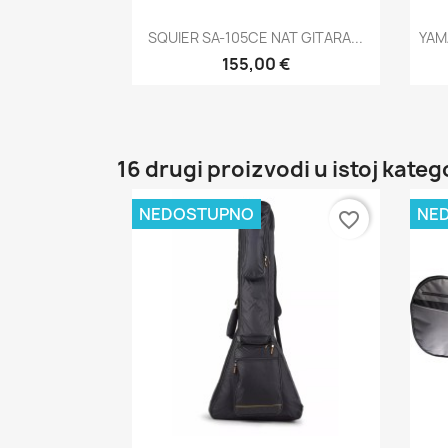
Brzi pregled

SQUIER SA-105CE NAT GITARA...
YAM
155,00 €
16 drugi proizvodi u istoj katego
NEDOSTUPNO
NE
favorite_border