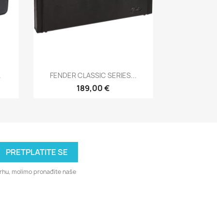
Brzi pregled

.
FENDER CLASSIC SERIES...
189,00 €
svrhu, molimo pronađite naše