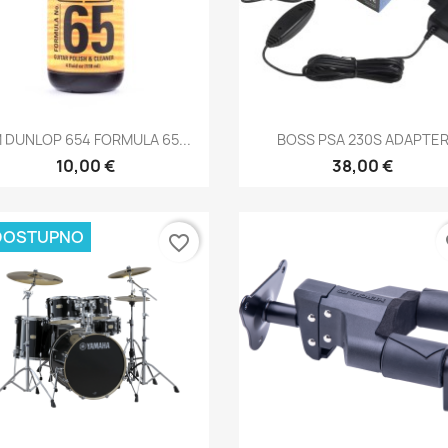
Brzi pregled
Brzi pregled


M DUNLOP 654 FORMULA 65...
BOSS PSA 230S ADAPTE
10,00 €
38,00 €
DOSTUPNO
favorite_border
fa