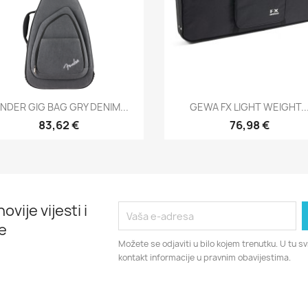
Brzi pregled
Brzi pregled


NDER GIG BAG GRY DENIM...
GEWA FX LIGHT WEIGHT..
83,62 €
76,98 €
ovije vijesti i
e
Možete se odjaviti u bilo kojem trenutku. U tu 
kontakt informacije u pravnim obavijestima.