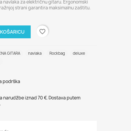
a navlaka za električnu gitaru. Ergonomski
ražnjoj strani garantira maksimalnu zaštitu.
favorite_border
 KOŠARICU
ČNA GITARA
navlaka
Rockbag
deluxe
na podrška
 narudžbe iznad 70 €. Dostava putem
.