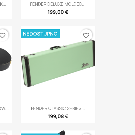
Brzi pregled

...
FENDER DELUXE MOLDED...
199,00 €
NEDOSTUPNO
vorite_border
favorite_border
Brzi pregled

W...
FENDER CLASSIC SERIES...
199,08 €