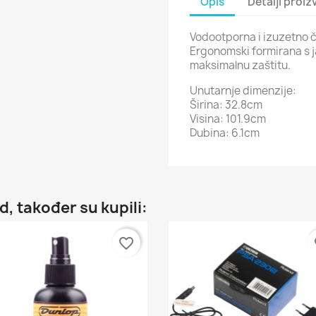
Opis
Detalji proi
Vodootporna i izuzetno čv
Ergonomski formirana s j
maksimalnu zaštitu.
Unutarnje dimenzije:
Širina: 32.8cm
Visina: 101.9cm
Dubina: 6.1cm
d, također su kupili:
favorite_border
fa