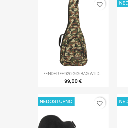
NE
favorite_border
Brzi pregled

FENDER FE920 GIG BAG WILD...
99,00 €
NEDOSTUPNO
NE
favorite_border