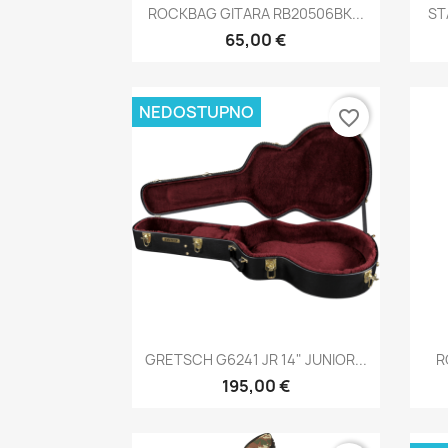
Brzi pregled

ROCKBAG GITARA RB20506BK...
ST
65,00 €
NEDOSTUPNO
favorite_border
Brzi pregled

GRETSCH G6241 JR 14" JUNIOR...
R
195,00 €