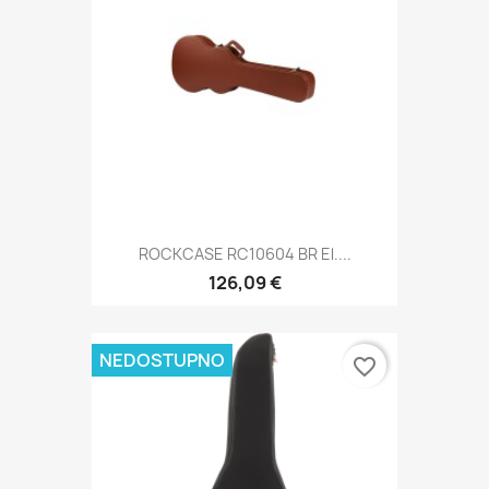
ROCKCASE RC10604 BR El....
126,09 €
NEDOSTUPNO
favorite_border