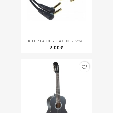
KLOTZ PATCH AU-AJJ0015 15cm...
8,00 €
favorite_border