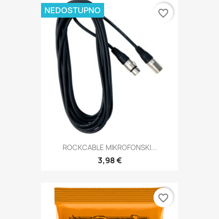
NEDOSTUPNO
favorite_border
ROCKCABLE MIKROFONSKI...
3,98 €
favorite_border