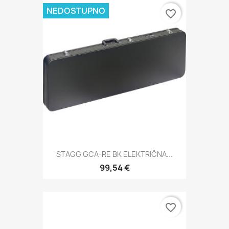
NEDOSTUPNO
favorite_border
STAGG GCA-RE BK ELEKTRIČNA...
99,54 €
favorite_border