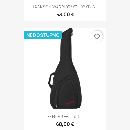
JACKSON WARRIOR/KELLY/KING...
53,00 €
NEDOSTUPNO
favorite_border
FENDER FEJ-610...
60,00 €