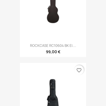
ROCKCASE RC10604 BK El....
99,00 €
favorite_border