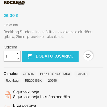
26,00 €
s PDV-om
Rockbag Student line zaštitna navlaka za električnu
gitaru, 25mm presvlake, ruksak set.
Količina

favorite_border
DODAJ U KOŠARICU
Oznake:
GITARA
ELEKTRIČNA GITARA
navlaka
Rockbag
RB20516BK
20516
Sigurna kupnja
Sigurna kupnja i stručna podrška
Brza dostava