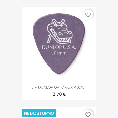
favorite_border
JIM DUNLOP GATOR GRIP 0,71...
0,70 €
NEDOSTUPNO
favorite_border