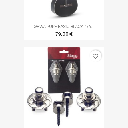
GEWA PURE BASIC BLACK 4/4...
79,00 €
favorite_border