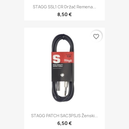
STAGG SSL1 CR Držač Remena...
8,50 €
favorite_border
STAGG PATCH SAC3PSJS Ženski...
6,50 €