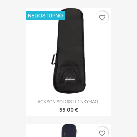
NEDOSTUPNO
favorite_border
JACKSON SOLOIST/DINKY BAG...
55,00 €
favorite_border