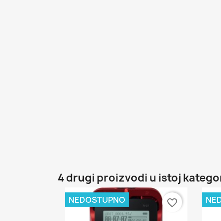
4 drugi proizvodi u istoj kategor
NEDOSTUPNO
NE
favorite_border