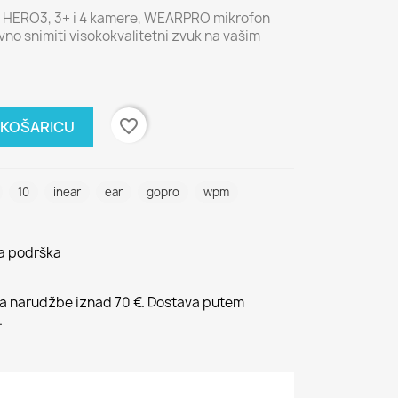
o HERO3, 3+ i 4 kamere, WEARPRO mikrofon
o snimiti visokokvalitetni zvuk na vašim
favorite_border
 KOŠARICU
10
inear
ear
gopro
wpm
na podrška
 narudžbe iznad 70 €. Dostava putem
.