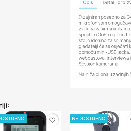
Opis
Detalji proi
Dizajniran posebno za 
mikrofon vam omogućava 
zvuk na vašim snimkama. 
spojite u GoPro i počnite
što je idealno za snimanje
gledatelji će se osjećati
pomoću mini-USB jacka, 
webcastova, interviewa i
Session kamerama.
Najniža cijena u zadnjih
iji:
DOSTUPNO
NEDOSTUPNO
favorite_border
fa