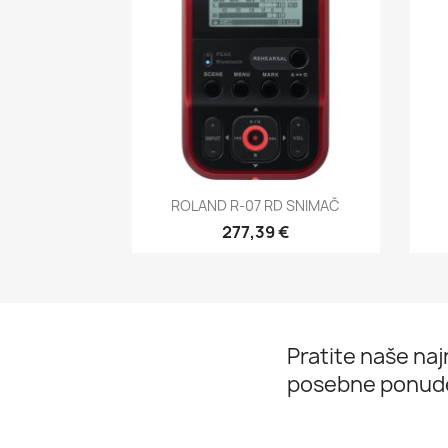
Brzi pregled

ROLAND R-07 RD SNIMAČ
277,39 €
Pratite naše najn
posebne ponud