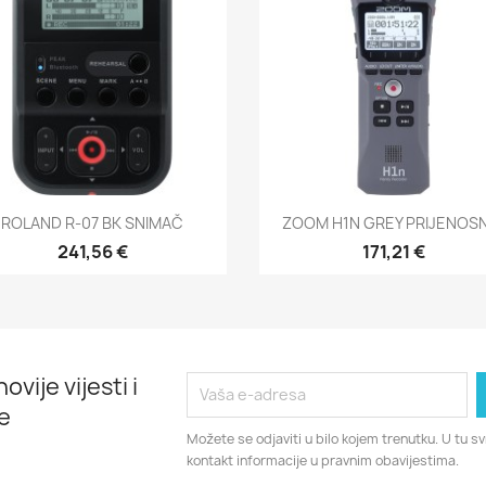
Brzi pregled
Brzi pregled


ROLAND R-07 BK SNIMAČ
ZOOM H1N GREY PRIJENOSNI
241,56 €
171,21 €
ovije vijesti i
e
Možete se odjaviti u bilo kojem trenutku. U tu 
kontakt informacije u pravnim obavijestima.