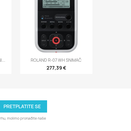
Brzi pregled

...
ROLAND R-07 WH SNIMAČ
277,39 €
svrhu, molimo pronađite naše