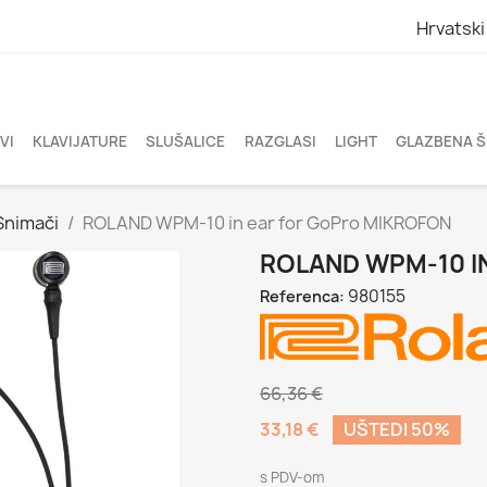
Hrvatski
VI
KLAVIJATURE
SLUŠALICE
RAZGLASI
LIGHT
GLAZBENA 
Snimači
ROLAND WPM-10 in ear for GoPro MIKROFON
ROLAND WPM-10 I
980155
Referenca:
66,36 €
33,18 €
UŠTEDI 50%
s PDV-om