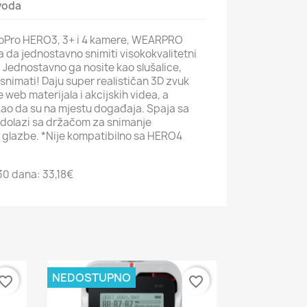
zvoda
GoPro HERO3, 3+ i 4 kamere, WEARPRO
da jednostavno snimiti visokokvalitetni
Jednostavno ga nosite kao slušalice,
 snimati! Daju super realističan 3D zvuk
 web materijala i akcijskih videa, a
 kao da su na mjestu događaja. Spaja sa
dolazi sa držačom za snimanje
 glazbe. *Nije kompatibilno sa HERO4
 30 dana:
33,18€
NEDOSTUPNO
vorite_border
favorite_border