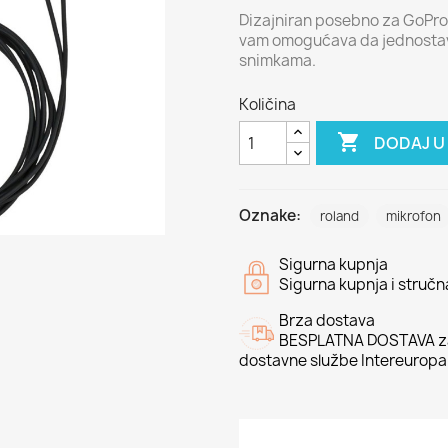
Dizajniran posebno za GoPr
vam omogućava da jednostavn
snimkama.
Količina

DODAJ U
Oznake:
roland
mikrofon
Sigurna kupnja
Sigurna kupnja i struč
Brza dostava
BESPLATNA DOSTAVA za
dostavne službe Intereuropa