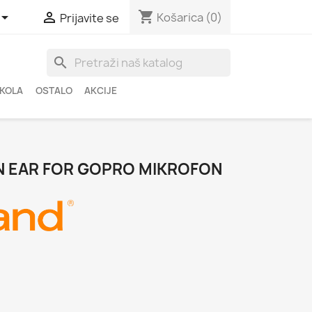
shopping_cart


Košarica
(0)
Prijavite se
search
ŠKOLA
OSTALO
AKCIJE
N EAR FOR GOPRO MIKROFON