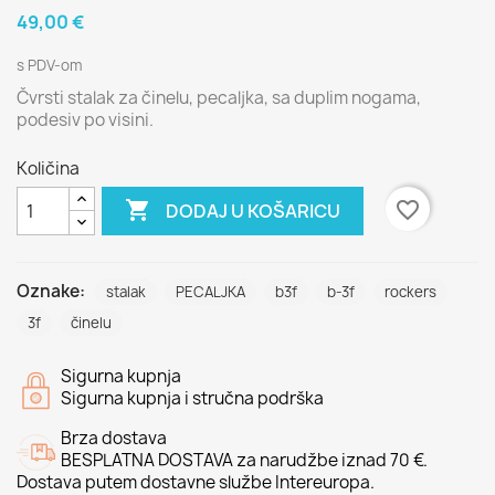
49,00 €
s PDV-om
Čvrsti stalak za činelu, pecaljka, sa duplim nogama,
podesiv po visini.
Količina

favorite_border
DODAJ U KOŠARICU
Oznake:
stalak
PECALJKA
b3f
b-3f
rockers
3f
činelu
Sigurna kupnja
Sigurna kupnja i stručna podrška
Brza dostava
BESPLATNA DOSTAVA za narudžbe iznad 70 €.
Dostava putem dostavne službe Intereuropa.