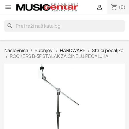
shopping_cart


(0)
search
Naslovnica
Bubnjevi
HARDWARE
Stalci pecaljke
ROCKERS B-3F STALAK ZA ČINELU PECALJKA