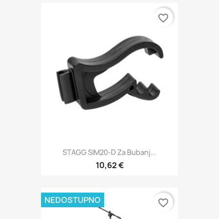
favorite_border
STAGG SIM20-D Za Bubanj...
10,62 €
NEDOSTUPNO
favorite_border