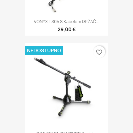
VONYX TS05 S Kabelom DRŽAČ...
29,00 €
NEDOSTUPNO
favorite_border