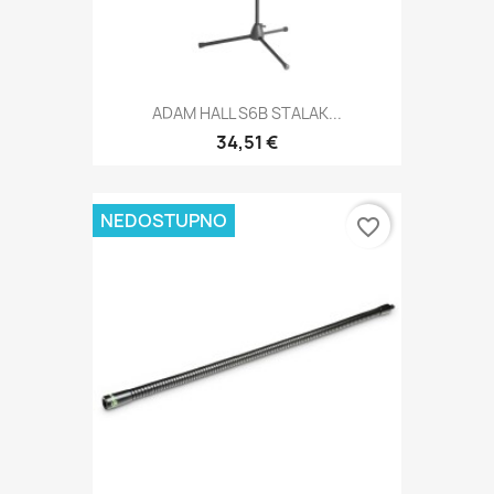
ADAM HALL S6B STALAK...
34,51 €
NEDOSTUPNO
favorite_border