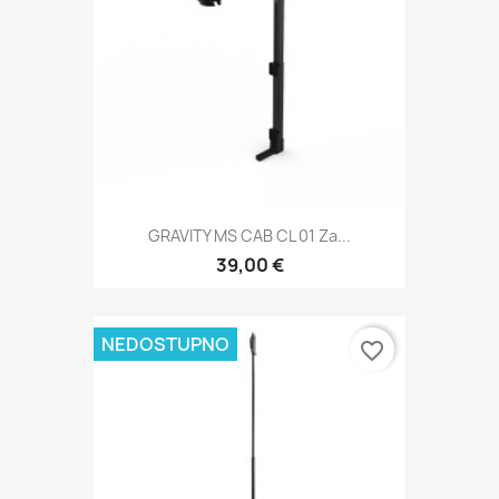
GRAVITY MS CAB CL 01 Za...
39,00 €
NEDOSTUPNO
favorite_border