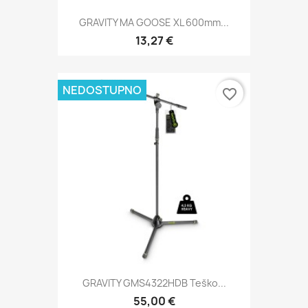
GRAVITY MA GOOSE XL 600mm...
13,27 €
NEDOSTUPNO
favorite_border
GRAVITY GMS4322HDB Teško...
55,00 €