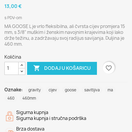
13,00 €
s PDV-om
MA GOOSE L je vrlo fleksibilna, ali čvrsta cijev promjera 15
mm, s 3/8" muškim i ženskim navojnim krajevima koji lako
drže težinu, a zadržavaju svoj radijus savijanja. Duljina je
460 mm.
Količina

favorite_border
DODAJ U KOŠARICU
Oznake:
gravity
cijev
goose
savitljiva
ma
460
460mm
Sigurna kupnja
Sigurna kupnja i stručna podrška
Brza dostava