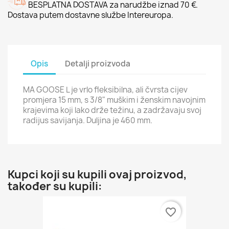
BESPLATNA DOSTAVA za narudžbe iznad 70 €.
Dostava putem dostavne službe Intereuropa.
Opis
Detalji proizvoda
MA GOOSE L je vrlo fleksibilna, ali čvrsta cijev
promjera 15 mm, s 3/8" muškim i ženskim navojnim
krajevima koji lako drže težinu, a zadržavaju svoj
radijus savijanja. Duljina je 460 mm.
Kupci koji su kupili ovaj proizvod,
također su kupili:
favorite_border