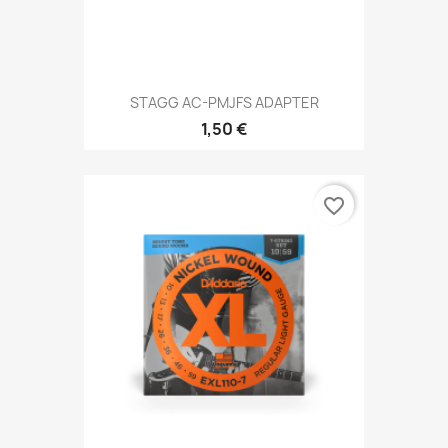
STAGG AC-PMJFS ADAPTER
1,50 €
favorite_border