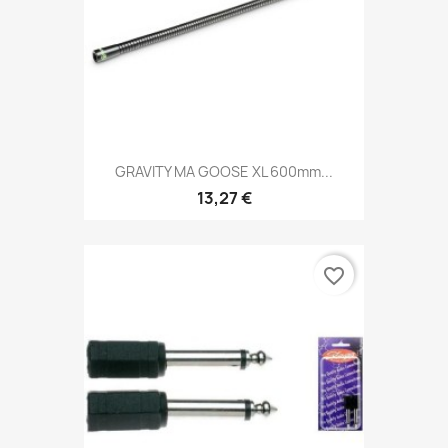
GRAVITY MA GOOSE XL 600mm...
13,27 €
favorite_border