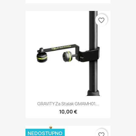
favorite_border
GRAVITY Za Stalak GMAMH01...
10,00 €
NEDOSTUPNO
favorite_border