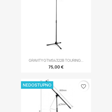
GRAVITY GTMS4322B TOURING...
75,00 €
NEDOSTUPNO
favorite_border