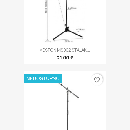
VESTON MS002 STALAK...
21,00 €
NEDOSTUPNO
favorite_border