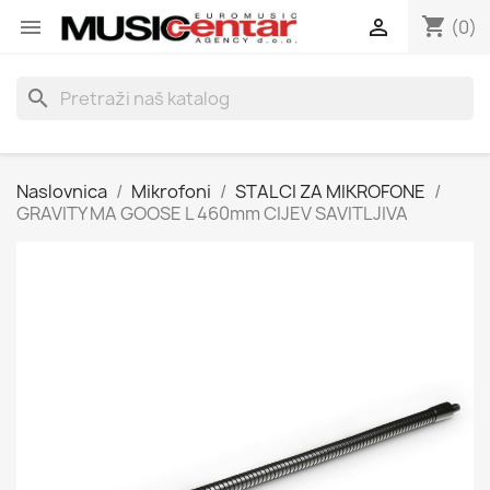
shopping_cart


(0)
search
Naslovnica
Mikrofoni
STALCI ZA MIKROFONE
GRAVITY MA GOOSE L 460mm CIJEV SAVITLJIVA