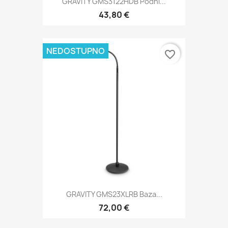
GRAVITY GMS3122HDB Podni...
43,80 €
NEDOSTUPNO
favorite_border
GRAVITY GMS23XLRB Baza...
72,00 €