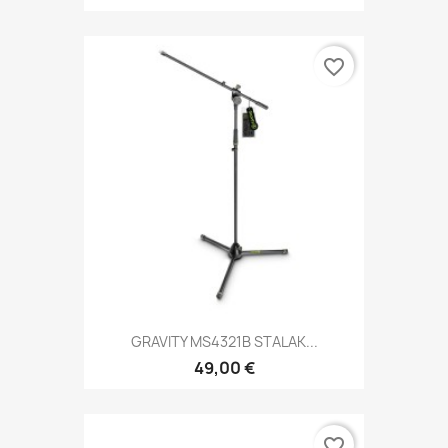
favorite_border
GRAVITY MS4321B STALAK...
49,00 €
favorite_border