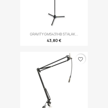
GRAVITY GMS431HB STALAK...
43,80 €
favorite_border