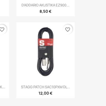
Brzi pregled

D'ADDARIO AKUSTIKA EZ900...
8,50 €
vorite_border
favorite_border
Brzi pregled

...
STAGG PATCH SAC10PXM DL...
12,00 €