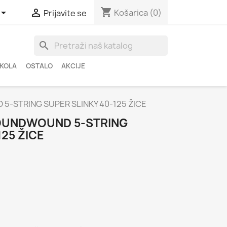
shopping_cart


Košarica
(0)
Prijavite se
search
ŠKOLA
OSTALO
AKCIJE
5-STRING SUPER SLINKY 40-125 ŽICE
ROUNDWOUND 5-STRING
125 ŽICE