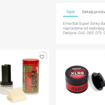
Opis
Detalji proi
Ernie Ball Super Slinky 
napravljene od najboljeg m
Debljina .040 .060 .075 .9
favorite_border