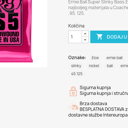
Ernie Ball Super Slinky Bass
najboljeg materijala u Coachell
.95. 125.
Količina

DODAJ U
Oznake:
žice
ernie ball
slinky
nickel
ball
erni
45 125
Sigurna kupnja
Sigurna kupnja i struč
Brza dostava
BESPLATNA DOSTAVA za
dostavne službe Intereuropa