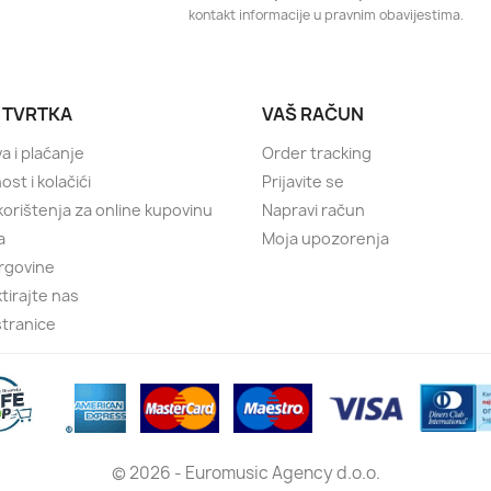
kontakt informacije u pravnim obavijestima.
 TVRTKA
VAŠ RAČUN
a i plaćanje
Order tracking
ost i kolačići
Prijavite se
 korištenja za online kupovinu
Napravi račun
a
Moja upozorenja
rgovine
tirajte nas
tranice
© 2026 - Euromusic Agency d.o.o.