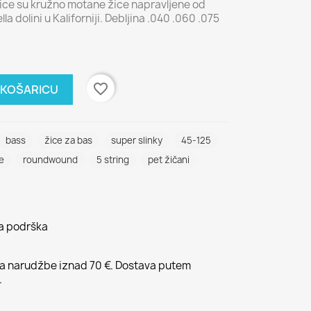
 žice su kružno motane žice napravljene od
a dolini u Kaliforniji. Debljina .040 .060 .075
favorite_border
 KOŠARICU
bass
žice za bas
super slinky
45-125
e
roundwound
5 string
pet žičani
na podrška
 narudžbe iznad 70 €. Dostava putem
.