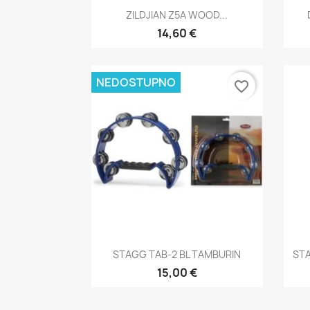
Brzi pregled

ZILDJIAN Z5A WOOD...
14,60 €
NEDOSTUPNO
favorite_border
Brzi pregled

STAGG TAB-2 BL TAMBURIN
STA
15,00 €