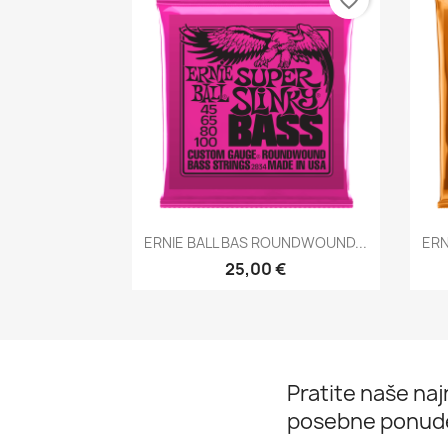
favorite_border
Brzi pregled

ERNIE BALL BAS ROUNDWOUND...
ERN
25,00 €
Pratite naše najn
posebne ponud