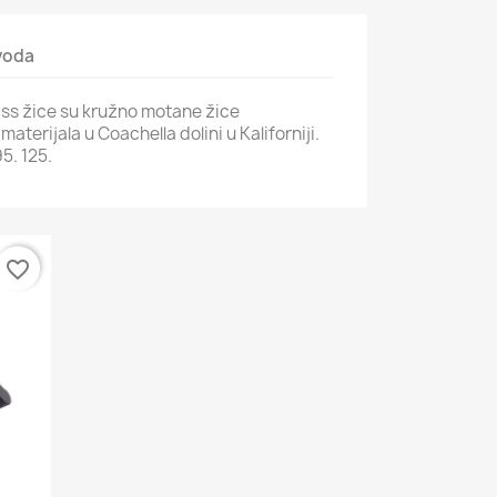
zvoda
Bass žice su kružno motane žice
aterijala u Coachella dolini u Kaliforniji.
5. 125.
favorite_border