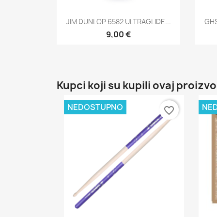
Brzi pregled

JIM DUNLOP 6582 ULTRAGLIDE...
GHS
9,00 €
Kupci koji su kupili ovaj proizvo
NEDOSTUPNO
NE
favorite_border