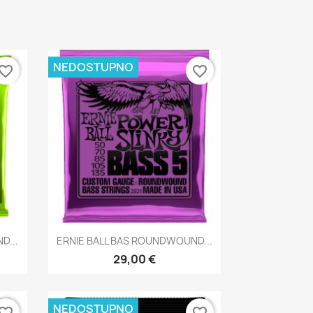
NEDOSTUPNO
vorite_border
favorite_border
Brzi pregled

D...
ERNIE BALL BAS ROUNDWOUND...
29,00 €
NEDOSTUPNO