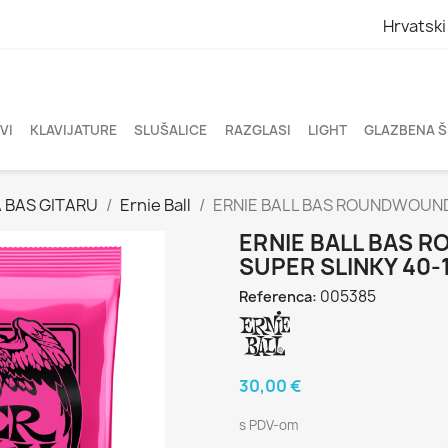
Hrvatski
VI
KLAVIJATURE
SLUŠALICE
RAZGLASI
LIGHT
GLAZBENA 
 BAS GITARU
Ernie Ball
ERNIE BALL BAS ROUNDWOUND 
ERNIE BALL BAS 
SUPER SLINKY 40-
005385
Referenca:
30,00 €
s PDV-om