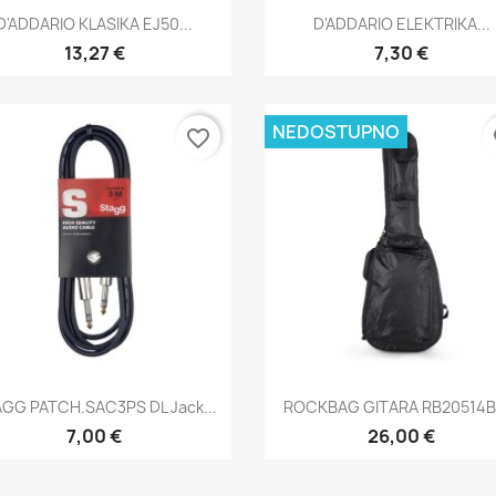
Brzi pregled
Brzi pregled


D'ADDARIO KLASIKA EJ50...
D'ADDARIO ELEKTRIKA...
13,27 €
7,30 €
NEDOSTUPNO
favorite_border
fa
Brzi pregled
Brzi pregled


GG PATCH.SAC3PS DL Jack...
ROCKBAG GITARA RB20514BK
7,00 €
26,00 €