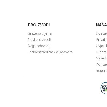
PROIZVODI
NAŠA
Snižena cijena
Dostav
Novi proizvodi
Privatn
Najprodavaniji
Uvjeti
Jednostrani raskid ugovora
O nam
Naše t
Kontak
mapa s