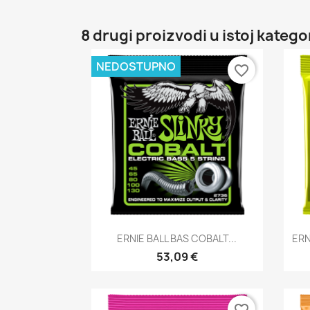
8 drugi proizvodi u istoj kategor
NEDOSTUPNO
favorite_border
Brzi pregled

ERNIE BALL BAS COBALT...
ERN
53,09 €