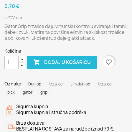
0,70 €
s PDV-om
Gator Grip trzalice daju vrhunsku kontrolu sviranja i tamni,
debeli zvuk. Matirana površina eliminira skliskost trzalice
a oblikovani, ukošeni rub daje glatki attack.
Količina

favorite_border
DODAJ U KOŠARICU
Oznake:
Dunlop
trzalice
Jim dunlop
trzalica
pick
gator
grip
Sigurna kupnja
Sigurna kupnja i stručna podrška
Brza dostava
BESPLATNA DOSTAVA za narudžbe iznad 70 €.