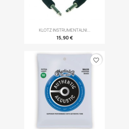
KLOTZ INSTRUMENTALNI...
15,90 €
favorite_border