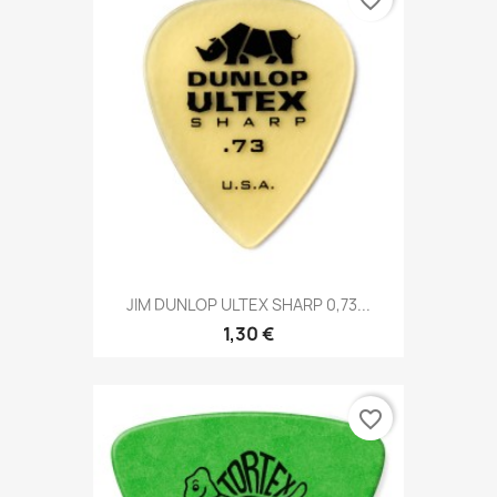
JIM DUNLOP ULTEX SHARP 0,73...
1,30 €
favorite_border