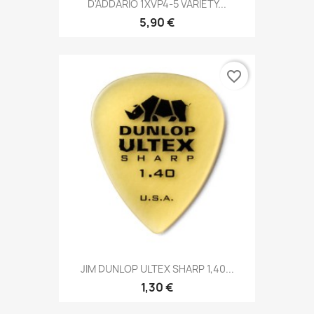
D'ADDARIO 1XVP4-5 VARIETY...
5,90 €
favorite_border
JIM DUNLOP ULTEX SHARP 1,40...
1,30 €