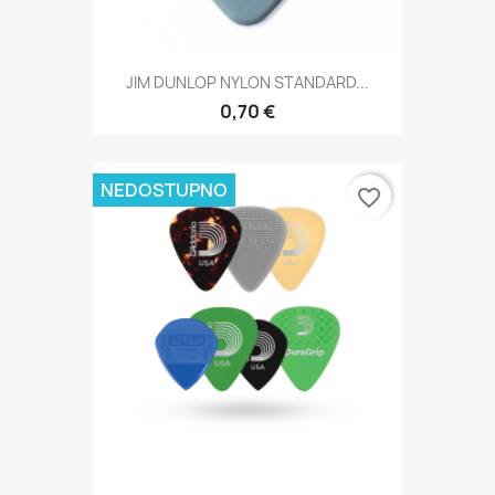
JIM DUNLOP NYLON STANDARD...
0,70 €
NEDOSTUPNO
favorite_border