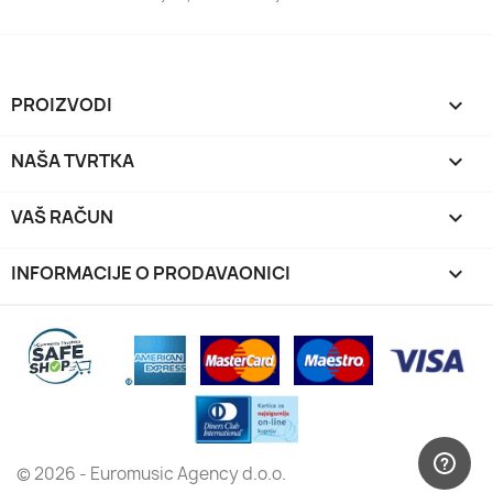
PROIZVODI

NAŠA TVRTKA

VAŠ RAČUN

INFORMACIJE O PRODAVAONICI
keyboard_arrow_down
© 2026 - Euromusic Agency d.o.o.