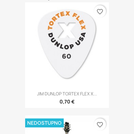
favorite_border
JIM DUNLOP TORTEX FLEX X...
0,70 €
NEDOSTUPNO
favorite_border