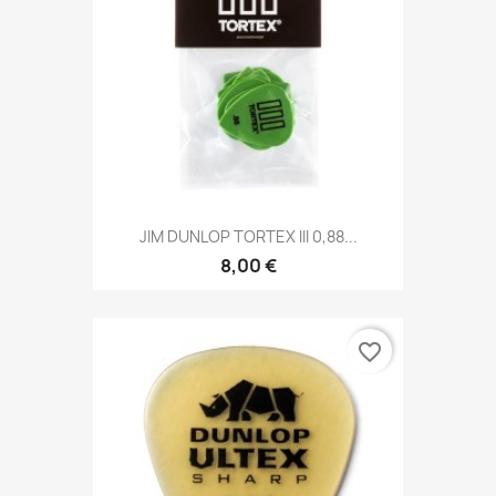
JIM DUNLOP TORTEX III 0,88...
8,00 €
favorite_border