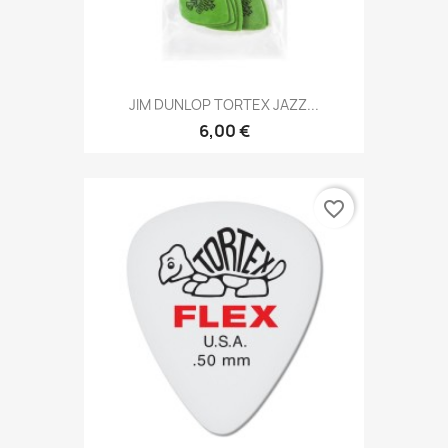
JIM DUNLOP TORTEX JAZZ...
6,00 €
favorite_border