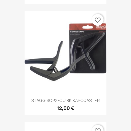
favorite_border
STAGG SCPX-CU BK KAPODASTER
12,00 €
favorite_border