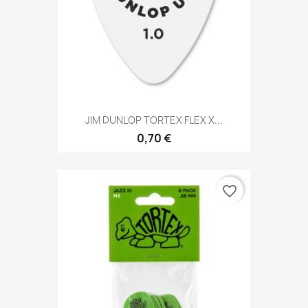
JIM DUNLOP TORTEX FLEX X...
0,70 €
favorite_border