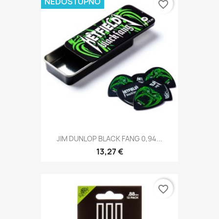
NEDOSTUPNO
favorite_border
JIM DUNLOP BLACK FANG 0,94...
13,27 €
favorite_border