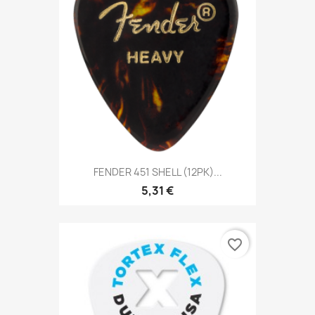
FENDER 451 SHELL (12PK)...
5,31 €
favorite_border