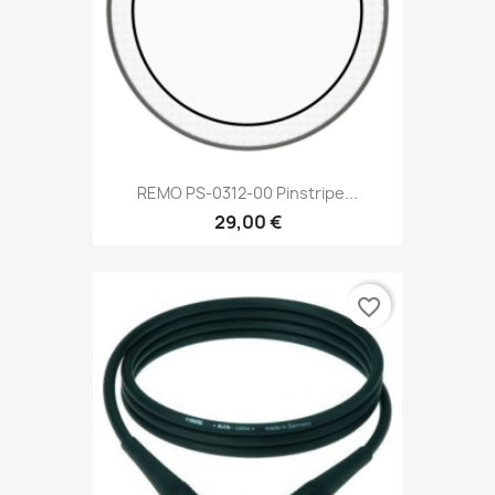
REMO PS-0312-00 Pinstripe...
29,00 €
favorite_border