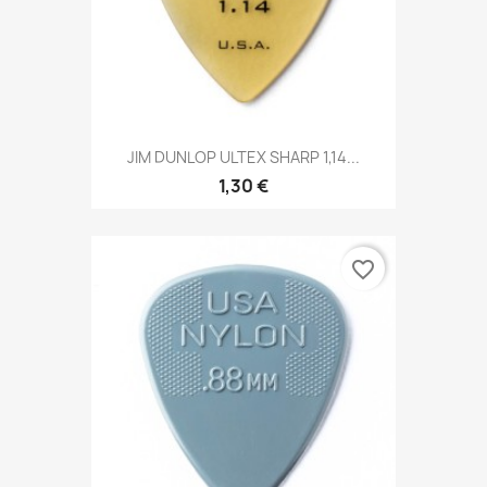
JIM DUNLOP ULTEX SHARP 1,14...
1,30 €
favorite_border