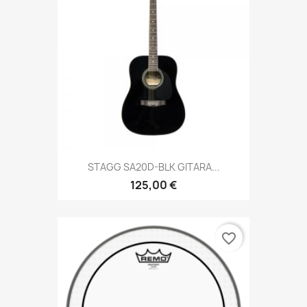
STAGG SA20D-BLK GITARA...
125,00 €
favorite_border