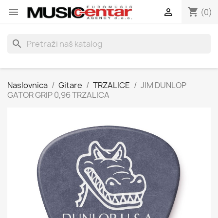
shopping_cart


(0)
search
Naslovnica
Gitare
TRZALICE
JIM DUNLOP
GATOR GRIP 0,96 TRZALICA