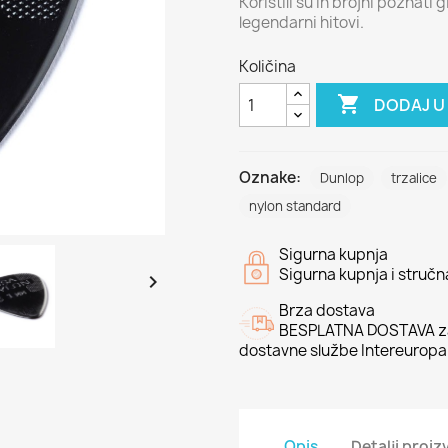
Koristili su ih brojni poznati 
legendarni hitovi.
Količina

DODAJ U
Oznake:
Dunlop
trzalice
nylon standard
Sigurna kupnja
Sigurna kupnja i struč

Brza dostava
BESPLATNA DOSTAVA za
dostavne službe Intereuropa
Opis
Detalji proi