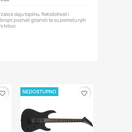
alice daju toplinu, fleksibilnost i
ih brojni poznati gitaristi te su pomoću njih
i hitovi.
NEDOSTUPNO
vorite_border
favorite_border