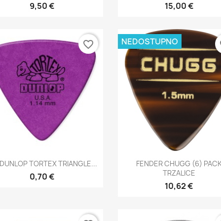
9,50 €
15,00 €
NEDOSTUPNO
favorite_border
fa
Brzi pregled
Brzi pregled


 DUNLOP TORTEX TRIANGLE...
FENDER CHUGG (6) PAC
TRZALICE
0,70 €
10,62 €