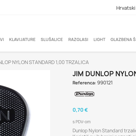
Hrvatski
VI
KLAVIJATURE
SLUŠALICE
RAZGLASI
LIGHT
GLAZBENA 
NLOP NYLON STANDARD 1,00 TRZALICA
JIM DUNLOP NYLON
990121
Referenca:
0,70 €
s PDV-om
Dunlop Nylon Standard trzalice