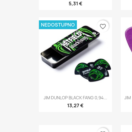
5,31 €
NEDOSTUPNO
favorite_border
Brzi pregled

JIM DUNLOP BLACK FANG 0,94...
JIM
13,27 €