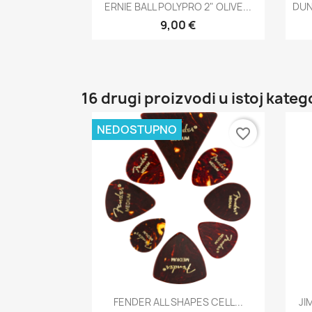
Brzi pregled

ERNIE BALL POLYPRO 2" OLIVE...
DUN
9,00 €
16 drugi proizvodi u istoj katego
NEDOSTUPNO
favorite_border
Brzi pregled

FENDER ALL SHAPES CELL...
JI