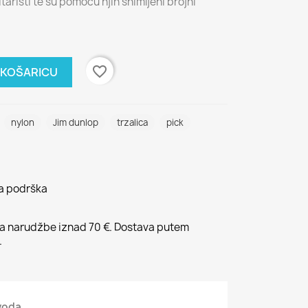
gitaristi te su pomoću njih snimljeni brojni
favorite_border
 KOŠARICU
nylon
Jim dunlop
trzalica
pick
na podrška
 narudžbe iznad 70 €. Dostava putem
.
zvoda