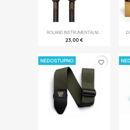
Brzi pregled

ROLAND INSTRUMENTALNI...
D
23,00 €
NEDOSTUPNO
NE
favorite_border