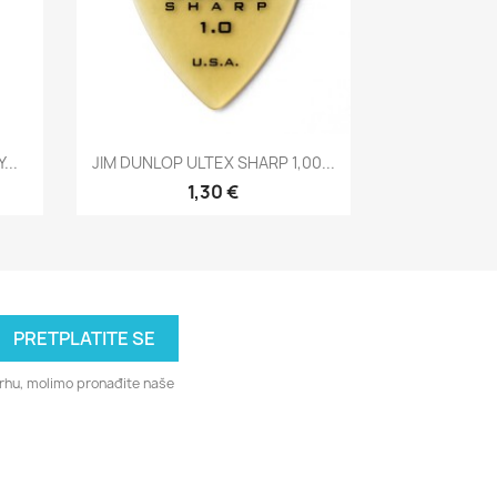
Brzi pregled

...
JIM DUNLOP ULTEX SHARP 1,00...
1,30 €
svrhu, molimo pronađite naše