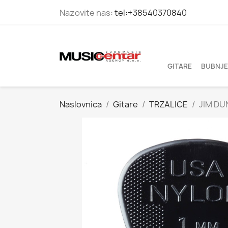
Nazovite nas:
tel:+38540370840
GITARE
BUBNJE
Naslovnica
Gitare
TRZALICE
JIM DU