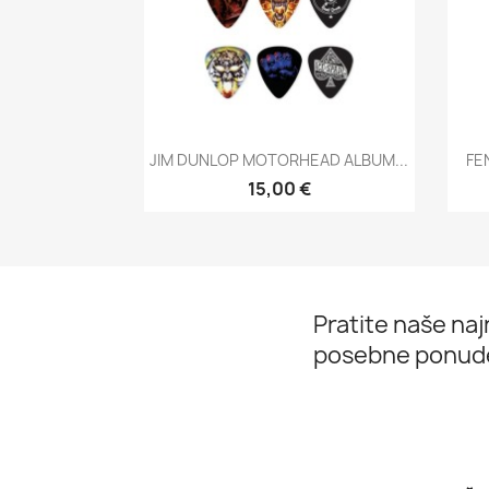
Brzi pregled

JIM DUNLOP MOTORHEAD ALBUM...
FE
15,00 €
Pratite naše najn
posebne ponud