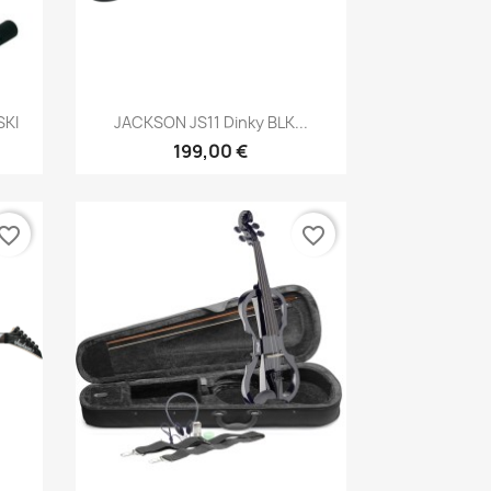
Brzi pregled

SKI
JACKSON JS11 Dinky BLK...
199,00 €
vorite_border
favorite_border