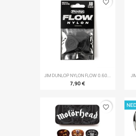
favorite_border
Brzi pregled

JIM DUNLOP NYLON FLOW 0.60...
JI
7,90 €
NE
favorite_border