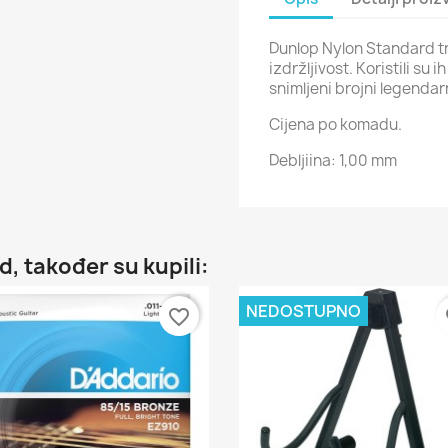
Dunlop Nylon Standard trz
izdržljivost. Koristili su 
snimljeni brojni legendarn
Cijena po komadu.
Debljiina: 1,00 mm
d, također su kupili:
NEDOSTUPNO
favorite_border
fa