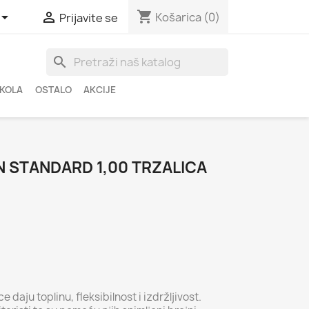
shopping_cart


Košarica
(0)
Prijavite se
search
ŠKOLA
OSTALO
AKCIJE
 STANDARD 1,00 TRZALICA
 daju toplinu, fleksibilnost i izdržljivost.