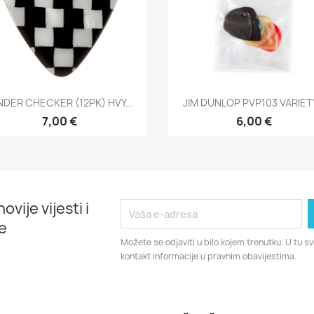
Brzi pregled
Brzi pregled


NDER CHECKER (12PK) HVY...
JIM DUNLOP PVP103 VARIETY
7,00 €
6,00 €
ovije vijesti i
e
Možete se odjaviti u bilo kojem trenutku. U tu 
kontakt informacije u pravnim obavijestima.