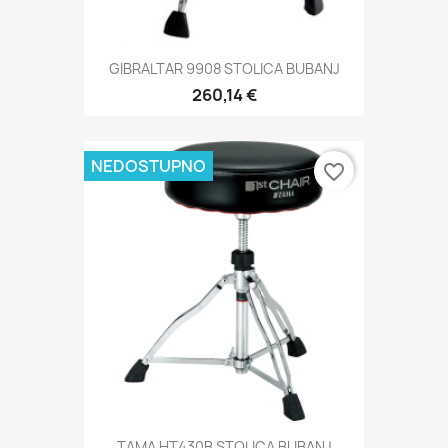
GIBRALTAR 9908 STOLICA BUBANJ
260,14 €
NEDOSTUPNO
favorite_border
TAMA HT430B STOLICA BUBANJ