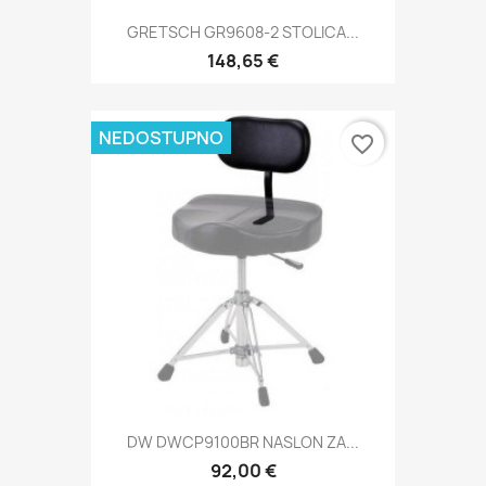
GRETSCH GR9608-2 STOLICA...
148,65 €
NEDOSTUPNO
favorite_border
DW DWCP9100BR NASLON ZA...
92,00 €