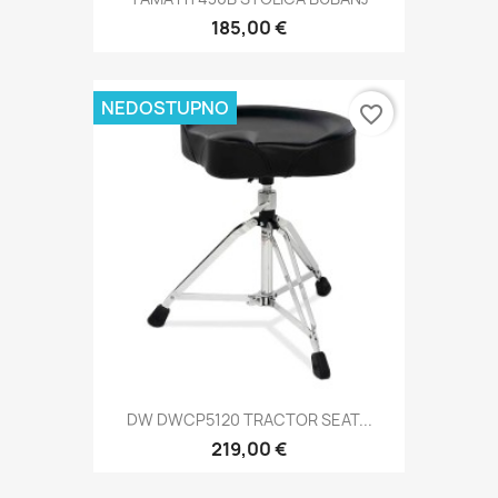
185,00 €
NEDOSTUPNO
favorite_border
DW DWCP5120 TRACTOR SEAT...
219,00 €