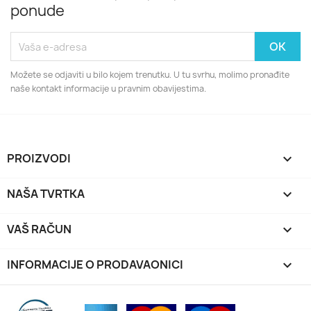
ponude
Možete se odjaviti u bilo kojem trenutku. U tu svrhu, molimo pronađite
naše kontakt informacije u pravnim obavijestima.
PROIZVODI

NAŠA TVRTKA

VAŠ RAČUN

INFORMACIJE O PRODAVAONICI
keyboard_arrow_down