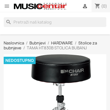
shopping_cart


(0)
search
Naslovnica
Bubnjevi
HARDWARE
Stolice za
bubnjeve
TAMA HT830B STOLICA BUBANJ
NEDOSTUPNO