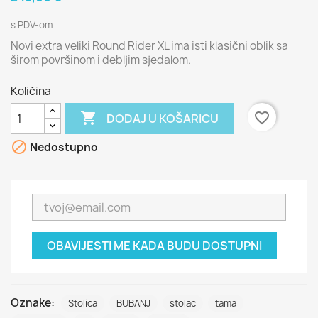
s PDV-om
Novi extra veliki Round Rider XL ima isti klasični oblik sa
širom površinom i debljim sjedalom.
Količina

favorite_border
DODAJ U KOŠARICU

Nedostupno
OBAVIJESTI ME KADA BUDU DOSTUPNI
Oznake:
Stolica
BUBANJ
stolac
tama