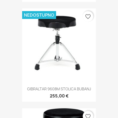
NEDOSTUPNO
favorite_border
GIBRALTAR 9608M STOLICA BUBANJ
255,00 €
favorite_border