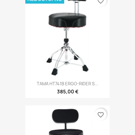
favorite_border
TAMA HT741B ERGO-RIDER S...
385,00 €
favorite_border