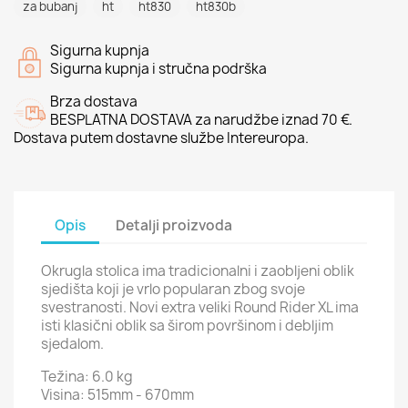
za bubanj
ht
ht830
ht830b
Sigurna kupnja
Sigurna kupnja i stručna podrška
Brza dostava
BESPLATNA DOSTAVA za narudžbe iznad 70 €.
Dostava putem dostavne službe Intereuropa.
Opis
Detalji proizvoda
Okrugla stolica ima tradicionalni i zaobljeni oblik
sjedišta koji je vrlo popularan zbog svoje
svestranosti. Novi extra veliki Round Rider XL ima
isti klasični oblik sa širom površinom i debljim
sjedalom.
Težina: 6.0 kg
Visina: 515mm - 670mm