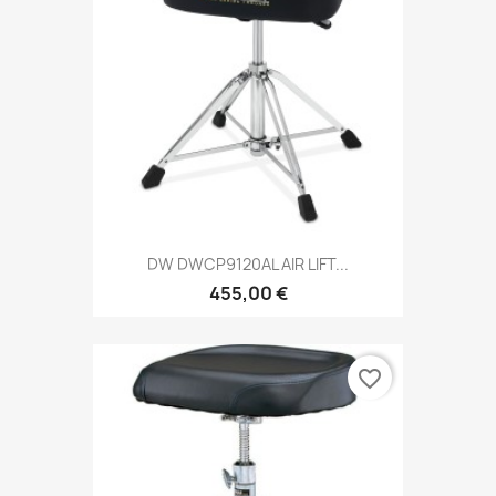
DW DWCP9120AL AIR LIFT...
455,00 €
favorite_border